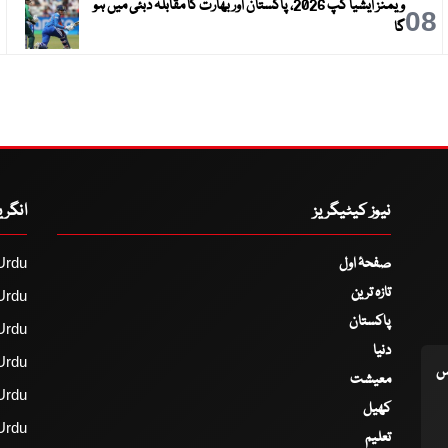
ویمنز ایشیا کپ 2026، پاکستان اور بھارت کا مقابلہ دبئی میں ہو
9
08
گا
نیوز کیٹیگریز
انگر
صفحۂ اول
Urdu
تازہ ترین
Urdu
پاکستان
Urdu
دنیا
Urdu
اس
معیشت
Urdu
کھیل
Urdu
تعلیم