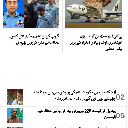
پی آئی اے ملازمین کیلئے بڑی
گروپ کیپٹن عاصم طارق قتل کیس،
خوشخبری، ایک بنیادی تنخواہ کے برابر
عدالت نے ملزم کو جیل بھیج دیا
بونس منظور
آزاد کشمیر میں حکومت بنانیکی پوزیشن میں ہیں ، مینڈیٹ
3
02
چھیننے نہیں دیں گے ، رانا ثناء اللہ ، امیر مقام
پیٹرول کی قیمت 228 روپے فی لیٹر کی جائے، حافظ نعیم
6
05
الرحمان