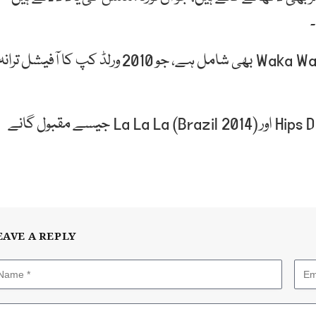
۔
ان میں ان کا مشہور گانا Waka Waka (This Time for Africa) بھی شامل ہے، جو 2010 ورلڈ کپ کا آفیشل تران
اس سے قبل بھی ورلڈ کپ تقریبات میں Hips Don’t Lie اور La La La (Brazil 2014) جیسے مقبول گانے
EAVE A REPLY