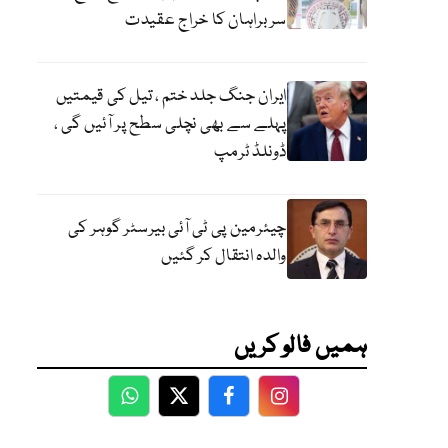
سربراہان کا خراج عقیدت
ایران جنگ جلد ختم ، تیل کی قیمتیں
پہلے سے بھی نچلی سطح پر آئیں گی ،
ڈونلڈ ٹرمپ
چیئرمین پی ٹی آئی بیرسٹر گوہر کی
والدہ انتقال کر گئیں
ہمیں فالو کریں
WhatsApp
Twitter
Facebook
Facebook