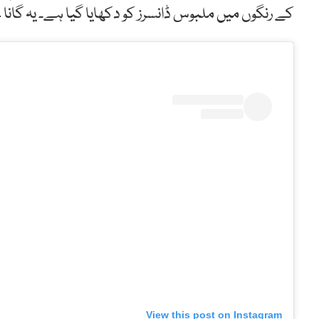
کے رنگوں میں ملبوس ڈانسرز کو دکھایا گیا ہے۔ یہ گانا 14 مئی کو ریلیز کیا جائے گا۔
View this post on Instagram