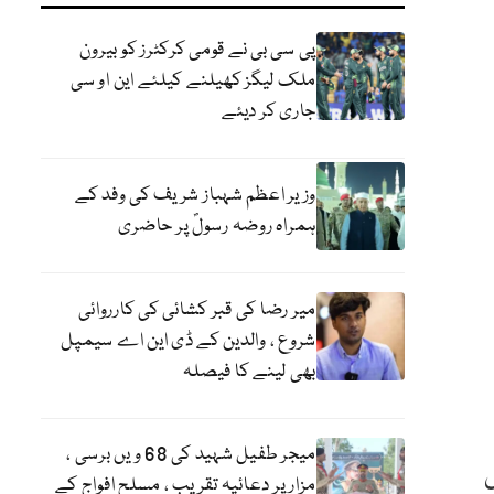
پی سی بی نے قومی کرکٹرز کو بیرون
ملک لیگز کھیلنے کیلئے این او سی
جاری کر دیئے
وزیر اعظم شہباز شریف کی وفد کے
ہمراہ روضہ رسولؐ پر حاضری
میر رضا کی قبر کشائی کی کارروائی
شروع ، والدین کے ڈی این اے سیمپل
بھی لینے کا فیصلہ
میجر طفیل شہید کی 68 ویں برسی ،
ں
مزار پر دعائیہ تقریب ، مسلح افواج کے