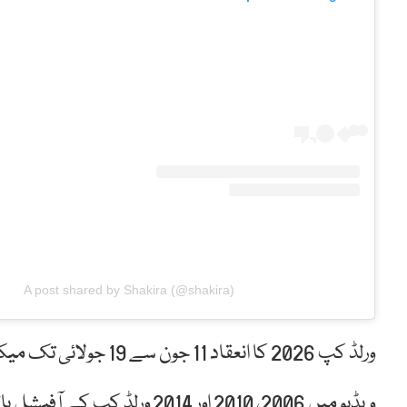
A post shared by Shakira (@shakira)
ورلڈ کپ 2026 کا انعقاد 11 جون سے 19 جولائی تک میکسیکو، امریکا اور کینیڈا میں مشترکہ طور پر ہوگا۔
ویڈیو میں 2006، 2010 اور 2014 