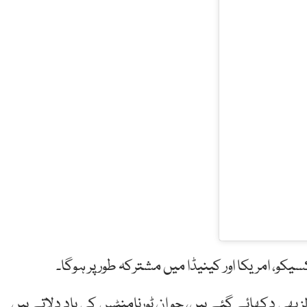
ورلڈ کپ کے آفیشل بالز بھی دکھائے گئے ہیں، جو ان ٹورنامنٹس کی یاد دلاتے ہیں