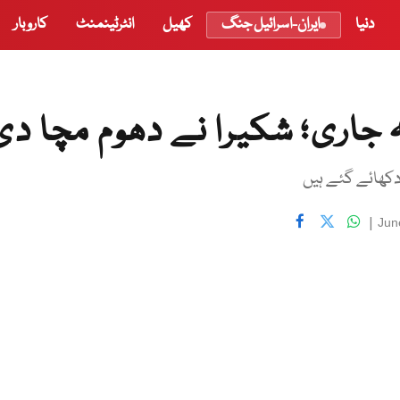
دنیا
ایران-اسرائیل جنگ
کھیل
انٹرٹینمنٹ
کاروبار
ہ جاری؛ شکیرا نے دھوم مچا دی
|
Jun