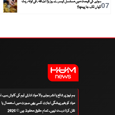
سونے کی قیمت میں مسلسل تیسرے روز بڑا اضافہ ، فی تولہ ریٹ
07
کہاں تک جا پہنچا؟
ہم نیوز پر شائع یا نشر ہونے والا مواد ادارتی ٹیم کی کاوش ہے۔ 
مواد کو بغیر پیشگی اجازت کسی بھی صورت میں استعمال یا
نقل کرنا درست نہیں۔ تمام حقوق محفوظ ہیں © 2026