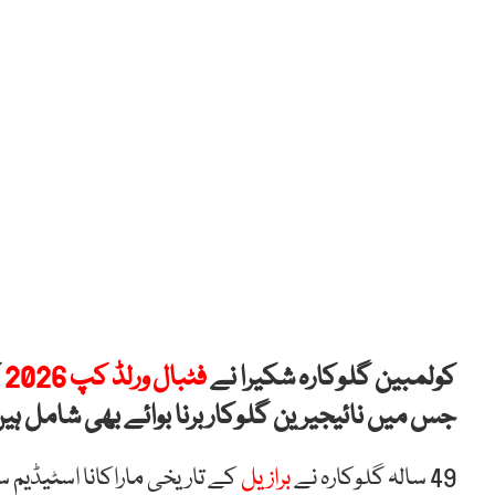
کولمبین گلوکارہ شکیرا نے
فٹبال ورلڈ کپ 2026
ک
جس میں نائیجیرین گلوکار برنا بوائے بھی شامل ہی
49 سالہ گلوکارہ نے
برازیل
کے تاریخی ماراکانا اسٹیڈی