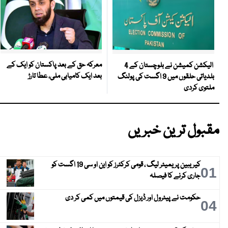
معرکہ حق کے بعد پاکستان کو ایک کے
الیکشن کمیشن نے بلوچستان کے 4
بعد ایک کامیابی ملی، عطا تارڑ
بلدیاتی حلقوں میں 9 اگست کی پولنگ
ملتوی کردی
مقبول ترین خبریں
کیریبین پریمیئر لیگ ، قومی کرکٹرز کو این او سی 19 اگست کو
01
جاری کرنے کا فیصلہ
حکومت نے پیٹرول اور ڈیزل کی قیمتوں میں کمی کر دی
04