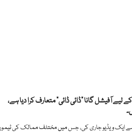
ے لیے آفیشل گانا “ڈائی ڈائی” متعارف کرا دیا ہے،
ں۔
م سے ایک ویڈیو جاری کی، جس میں مختلف ممالک کی ٹیمو