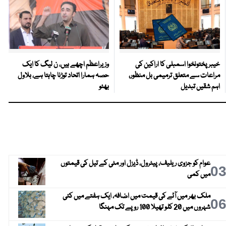
خیبرپختونخوا اسمبلی کا اراکین کی
وزیراعظم اچھے ہیں، ن لیگ کا ایک
مراعات سے متعلق ترمیمی بل منظور،
حصہ ہمارا اتحاد توڑنا چاہتا ہے، بلاول
اہم شقیں تبدیل
بھٹو
عوام کو جزوی ریلیف، پیٹرول، ڈیزل اور مٹی کے تیل کی قیمتوں
0
میں کمی
ملک بھر میں آٹے کی قیمت میں اضافہ، ایک ہفتے میں کئی
0
شہروں میں 20 کلو تھیلا 100 روپے تک مہنگا