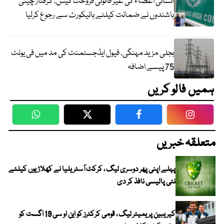
انسانی اعضاء کی غیر قانونی فروخت کیس، گرفتار چینی
باشندوں نے ضمانت کیلئے ہائیکورٹ سے رجوع کرلیا
بجلی مزید مہنگی، فیول ایڈجسٹمنٹ کی مد میں فی یونٹ
75 پیسے اضافہ
ہمیں فالو کریں
WhatsApp
Twitter
Facebook
Faceboo
متعلقہ خبریں
پہلے اپنی پھر دوسری لیگ ، کرکٹ آسٹریلیا نے کھلاڑیوں کیلئے
نئی پالیسی نافذ کر دی
کیریبین پریمیئر لیگ ، قومی کرکٹرز کو این او سی 19 اگست کو