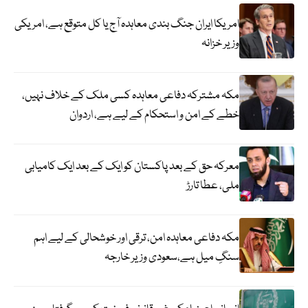
امریکا ایران جنگ بندی معاہدہ آج یا کل متوقع ہے، امریکی
وزیر خزانہ
مکہ مشترکہ دفاعی معاہدہ کسی ملک کے خلاف نہیں،
خطے کے امن و استحکام کے لیے ہے، اردوان
معرکہ حق کے بعد پاکستان کو ایک کے بعد ایک کامیابی
ملی، عطا تارڑ
مکہ دفاعی معاہدہ امن، ترقی اور خوشحالی کے لیے اہم
سنگِ میل ہے،سعودی وزیر خارجہ