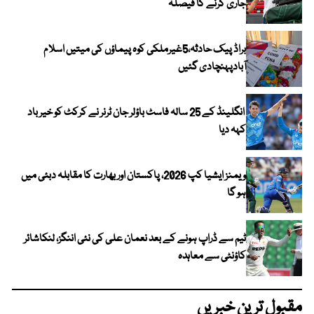
جاری کرنے کا فیصلہ
براڈ پیک حادثہ،5غیرملکی کوہ پیماؤں کی میتیں اسلام
آبادپہنچادی گئیں
انگلینڈ کے 25 سالہ فاسٹ باؤلر جان ٹرنر نے کرکٹ کو خیر باد
کہہ دیا
ویمنز ایشیا کپ 2026، پاکستان اور بھارت کا مقابلہ دبئی میں
ہو گا
ٹیم سے ڈراپ ہونے کے بعد نعمان علی کی نئی اننگز، لنکاشائر
کاؤنٹی سے معاہدہ
مقبول ترین خبریں