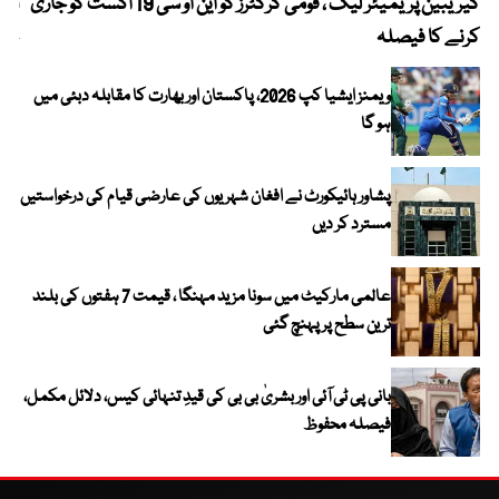
کیریبین پریمیئر لیگ ، قومی کرکٹرز کو این او سی 19 اگست کو جاری
آز
کرنے کا فیصلہ
چھی
ویمنز ایشیا کپ 2026، پاکستان اور بھارت کا مقابلہ دبئی میں
ہو گا
پشاور ہائیکورٹ نے افغان شہریوں کی عارضی قیام کی درخواستیں
مسترد کر دیں
عالمی مارکیٹ میں سونا مزید مہنگا ، قیمت 7 ہفتوں کی بلند
ترین سطح پر پہنچ گئی
بانی پی ٹی آئی اور بشریٰ بی بی کی قیدِ تنہائی کیس، دلائل مکمل،
فیصلہ محفوظ