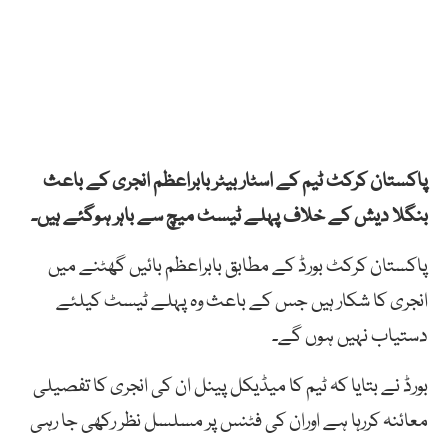
پاکستان کرکٹ ٹیم کے اسٹار بیٹر
بابراعظم
انجری کے باعث
بنگلا دیش کے خلاف پہلے ٹیسٹ میچ سے باہر ہوگئے ہیں۔
پاکستان کرکٹ بورڈ
کے مطابق بابراعظم بائیں گھٹنے میں
انجری کا شکار ہیں جس کے باعث وہ پہلے ٹیسٹ کیلئے
دستیاب نہیں ہوں گے۔
بورڈ نے بتایا کہ ٹیم کا میڈیکل پینل ان کی انجری کا تفصیلی
معائنہ کررہا ہے اوران کی فٹنس پر مسلسل نظر رکھی جا رہی