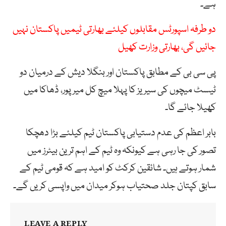
ہے۔
دو طرفہ اسپورٹس مقابلوں کیلئے بھارتی ٹیمیں پاکستان نہیں
جائیں گی، بھارتی وزارت کھیل
پی سی بی کے مطابق پاکستان اور بنگلا دیش کے درمیان دو
ٹیسٹ میچوں کی سیریز کا پہلا میچ کل میرپور، ڈھاکا میں
کھیلا جائے گا۔
بابر اعظم کی عدم دستیابی پاکستان ٹیم کیلئے بڑا دھچکا
تصور کی جا رہی ہے کیونکہ وہ ٹیم کے اہم ترین بیٹرز میں
شمار ہوتے ہیں۔ شائقین کرکٹ کو امید ہے کہ قومی ٹیم کے
سابق کپتان جلد صحتیاب ہوکر میدان میں واپسی کریں گے۔
LEAVE A REPLY