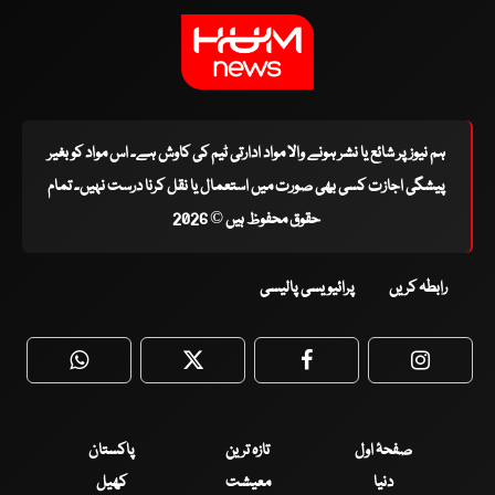
ہم نیوز پر شائع یا نشر ہونے والا مواد ادارتی ٹیم کی کاوش ہے۔ اس مواد کو بغیر
پیشگی اجازت کسی بھی صورت میں استعمال یا نقل کرنا درست نہیں۔ تمام
حقوق محفوظ ہیں © 2026
رابطہ کریں
پرائیویسی پالیسی
WhatsApp
Twitter
Facebook
Faceboo
صفحۂ اول
تازہ ترین
پاکستان
دنیا
معیشت
کھیل