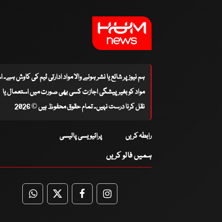
ہم نیوز پر شائع یا نشر ہونے والا مواد ادارتی ٹیم کی کاوش ہے۔ 
مواد کو بغیر پیشگی اجازت کسی بھی صورت میں استعمال یا
نقل کرنا درست نہیں۔ تمام حقوق محفوظ ہیں © 2026
رابطہ کریں
پرائیویسی پالیسی
ہمیں فالو کریں
WhatsApp
Twitter
Facebook
Facebook