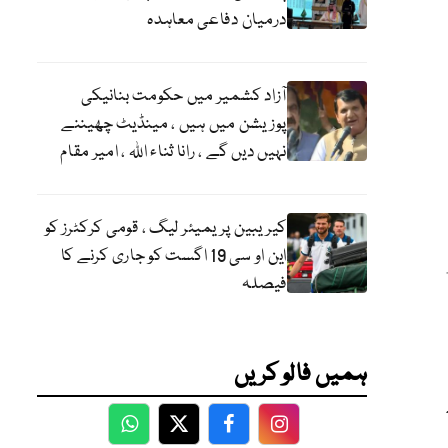
درمیان دفاعی معاہدہ
9
آزاد کشمیر میں حکومت بنانیکی
پوزیشن میں ہیں ، مینڈیٹ چھیننے
نہیں دیں گے ، رانا ثناء اللہ ، امیر مقام
کیریبین پریمیئر لیگ ، قومی کرکٹرز کو
این او سی 19 اگست کو جاری کرنے کا
فیصلہ
ہمیں فالو کریں
WhatsApp
Twitter
Facebook
Facebook