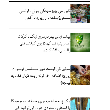
کون سی چیز مہنگی ہوئی ،کونسی
سستی؟ ہفتہ وار رپورٹ آگئی
پہلے اپنی پھر دوسری لیگ ، کرکٹ
آسٹریلیا نے کھلاڑیوں کیلئے نئی
پالیسی نافذ کر دی
سونے کی قیمت میں مسلسل تیسرے
روز بڑا اضافہ ، فی تولہ ریٹ کہاں تک جا
پہنچا؟
ایک پر حملہ تینوں پر حملہ تصور ہو گا،
پاکستان ، سعودی عرب اور ترکیہ کے