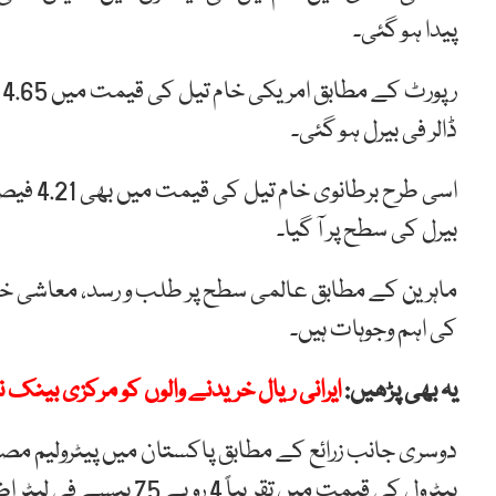
پیدا ہو گئی۔
ڈالر فی بیرل ہو گئی۔
بیرل کی سطح پر آ گیا۔
ماہرین کے مطابق عالمی سطح پر طلب و رسد، معاشی خدش
کی اہم وجوہات ہیں۔
یہ بھی پڑھیں:
ایرانی ریال خریدنے والوں کو مرکزی بینک نے
دوسری جانب زرائع کے مطابق پاکستان میں پیٹرولیم مصن
پیٹرول کی قیمت میں تقریباً 4 روپے 75 پیسے فی لیٹر اضافے کا امکان ہے۔