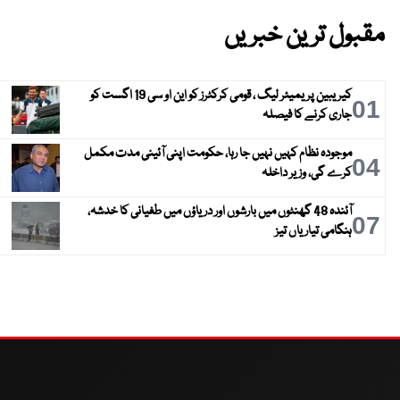
مقبول ترین خبریں
کیریبین پریمیئر لیگ ، قومی کرکٹرز کو این او سی 19 اگست کو
01
جاری کرنے کا فیصلہ
موجودہ نظام کہیں نہیں جا رہا، حکومت اپنی آئینی مدت مکمل
04
کرے گی، وزیر داخلہ
آئندہ 48 گھنٹوں میں بارشوں اور دریاؤں میں طغیانی کا خدشہ،
07
ہنگامی تیاریاں تیز