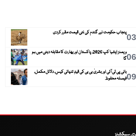
پنجاب حکومت نے گندم کی نئی قیمت مقرر کردی
0
ویمنز ایشیا کپ 2026، پاکستان اور بھارت کا مقابلہ دبئی میں ہو
0
گا
بانی پی ٹی آئی اور بشریٰ بی بی کی قیدِ تنہائی کیس، دلائل مکمل،
0
فیصلہ محفوظ
یزی سیکشنز