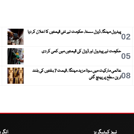
پیٹرول مہنگا، ڈیزل سستا، حکومت نے نئی قیمتوں کا اعلان کر دیا
3
02
حکومت نے پیٹرول اور ڈیزل کی قیمتوں میں کمی کر دی
6
05
عالمی مارکیٹ میں سونا مزید مہنگا ، قیمت 7 ہفتوں کی بلند
9
08
ترین سطح پر پہنچ گئی
نیوز کیٹیگریز
انگر