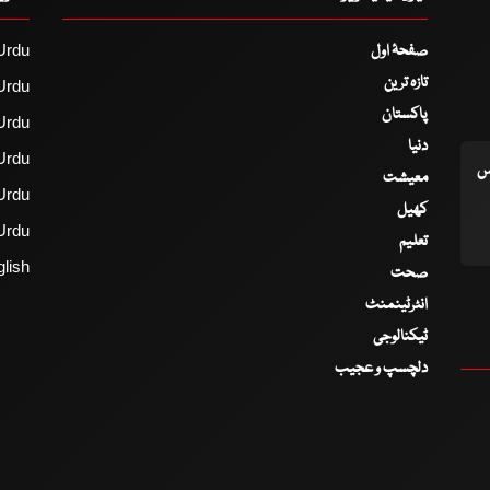
صفحۂ اول
Urdu
تازہ ترین
Urdu
پاکستان
Urdu
دنیا
Urdu
اس
معیشت
Urdu
کھیل
Urdu
تعلیم
lish
صحت
انٹرٹینمنٹ
ٹیکنالوجی
دلچسپ و عجیب