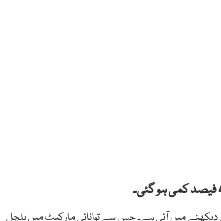
 دیکھنے میں آئی ہے۔ جس سے توانائی مارکیٹ میں ہلچل