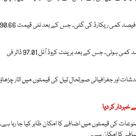
رپورٹ کے مطابق امریکی خام تیل کی قیمت میں 4.65 فیصد کمی ریکارڈ کی گئی۔ جس کے بعد نئی قیمت 0.66
اسی طرح برطانوی خام تیل کی قیمت میں بھی 4.21 فیصد کمی ہوئی۔ جس کے بعد برینٹ کروڈ آئل 97.01 ڈالر فی
ات اور جغرافیائی صورتحال تیل کی قیمتوں میں اتار چڑھاؤ
 خبردار کر دیا
وعات کی قیمتوں میں اضافے کا امکان ظاہر کیا جا رہا ہے۔