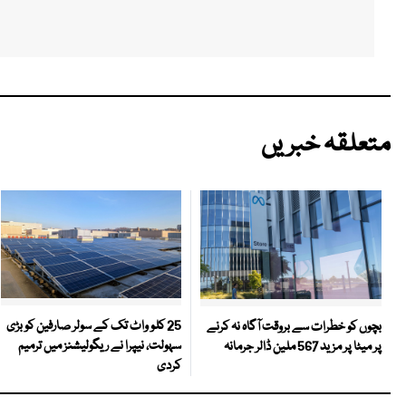
متعلقہ خبریں
25 کلو واٹ تک کے سولر صارفین کو بڑی
بچوں کو خطرات سے بروقت آگاہ نہ کرنے
سہولت، نیپرا نے ریگولیشنز میں ترمیم
پر میٹا پر مزید 567 ملین ڈالر جرمانہ
کردی