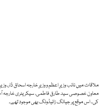
ملاقات میں نائب وزیرِ اعظم و وزیرِ خارجہ اسحاق ڈار، وزیر
معاون خصوصی سید طارق فاطمی، سیکریٹری خارجہ آمن
کی۔ اس موقع پر جیانگ زائیڈونگ بھی موجود تھے۔