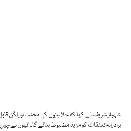
شہباز شریف نے کہا کہ خلا بازوں کی محنت اور لگن قا
برادرانہ تعلقات کو مزید مضبوط بنائے گا۔ انہوں نے چی