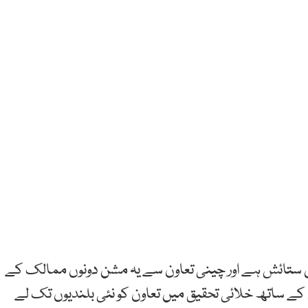
بل ستائش ہے اور چینی تعاون سے یہ مشن دونوں ممالک کے
ن کے ساتھ خلائی تحقیق میں تعاون کو نئی بلندیوں تک لے