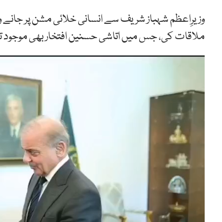
وزیرِاعظم شہباز شریف سے انسانی خلائی مشن پر جانے وا
ملاقات کی، جس میں اتاشی حسنین افتخار بھی موجود ت