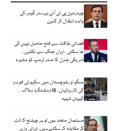
چیئرمین پی ٹی آئی بیرسٹر گوہر کی
والدہ انتقال کر گئیں
فضائی طاقت سے فتح حاصل نہیں کی
جا سکتی ، ایران جنگ سے نکلیں ،
امریکی جنرل کا صدر ٹرمپ کو مشورہ
ہنگو اور بلوچستان میں سکیورٹی فورسز
کی کارروائیاں ، 10دہشتگرد ہلاک ،
کیپٹن شہید
مسلمان متحد ہوں تو ہر چیلنج کا ڈٹ
کر مقابلہ کر سکتے ہیں، ایرانی وزیر