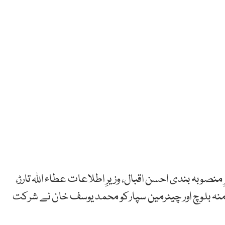
ِ منصوبہ بندی احسن اقبال، وزیرِ اطلاعات عطاء اللہ تارڑ،
ہ بلوچ اور چیئرمین سپارکو محمد یوسف خان نے شرکت