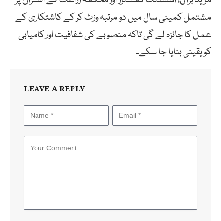
مزید برآں، اسسٹنٹ کمشنرز اور محکمہ زراعت کے افسران پر
مشتمل کمیٹی سال میں دو مرتبہ وزٹ کر کے کاشتکاری کے
عمل کا جائزہ لے گی تاکہ منصوبے کی شفافیت اور کامیابی
کو یقینی بنایا جا سکے۔
LEAVE A REPLY