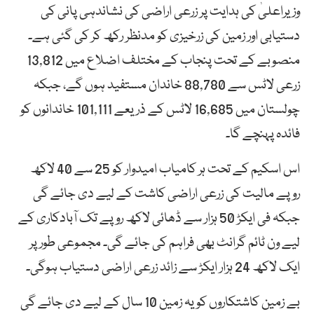
وزیراعلیٰ کی ہدایت پر زرعی اراضی کی نشاندہی پانی کی
دستیابی اور زمین کی زرخیزی کو مدنظر رکھ کر کی گئی ہے۔
منصوبے کے تحت پنجاب کے مختلف اضلاع میں 13,812
زرعی لاٹس سے 88,780 خاندان مستفید ہوں گے، جبکہ
چولستان میں 16,685 لاٹس کے ذریعے 101,111 خاندانوں کو
فائدہ پہنچے گا۔
اس اسکیم کے تحت ہر کامیاب امیدوار کو 25 سے 40 لاکھ
روپے مالیت کی زرعی اراضی کاشت کے لیے دی جائے گی
جبکہ فی ایکڑ 50 ہزار سے ڈھائی لاکھ روپے تک آبادکاری کے
لیے ون ٹائم گرانٹ بھی فراہم کی جائے گی۔ مجموعی طور پر
ایک لاکھ 24 ہزار ایکڑ سے زائد زرعی اراضی دستیاب ہوگی۔
بے زمین کاشتکاروں کو یہ زمین 10 سال کے لیے دی جائے گی