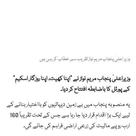
وزیر اعلیٰ پنجاب مریم نواز تقریب سے خطاب کر رہی ہیں
وزیراعلیٰ پنجاب مریم نواز نے ”اپنا کھیت، اپنا روزگار اسکیم“
کے پورٹل کا باضابطہ افتتاح کر دیا۔
یہ منصوبہ پنجاب میں بے زمین دیہاتیوں کو بااختیار بنانے کے
لیے ایک بڑا اقدام قرار دیا جا رہا ہے جس کے تحت تقریباً 160
ارب روپے مالیت کی زرعی اراضی فراہم کی جائے گی۔