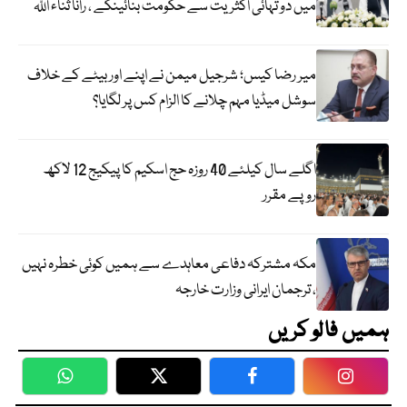
میں دو تہائی اکثریت سے حکومت بنائینگے ، رانا ثناء اللہ
میر رضا کیس؛ شرجیل میمن نے اپنے اور بیٹے کے خلاف
سوشل میڈیا مہم چلانے کا الزام کس پر لگایا؟
اگلے سال کیلئے 40 روزہ حج اسکیم کا پیکیج 12 لاکھ
روپے مقرر
مکہ مشترکہ دفاعی معاہدے سے ہمیں کوئی خطرہ نہیں
، ترجمان ایرانی وزارت خارجہ
ہمیں فالو کریں
WhatsApp
Twitter
Facebook
Faceboo