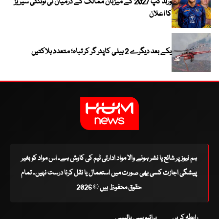
ورلڈ کپ 2027 کے میزبان ممالک کے درمیان ٹی ٹوئنٹی سیریز
کا اعلان
یکے بعد دیگرے 2 ہیلی کاپٹر گر کر تباہ؛ متعدد ہلاکتیں
ہم نیوز پر شائع یا نشر ہونے والا مواد ادارتی ٹیم کی کاوش ہے۔ اس مواد کو بغیر
پیشگی اجازت کسی بھی صورت میں استعمال یا نقل کرنا درست نہیں۔ تمام
حقوق محفوظ ہیں © 2026
رابطہ کریں
پرائیویسی پالیسی