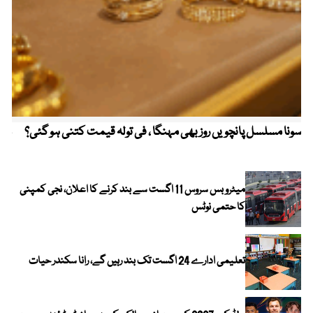
سونا مسلسل پانچویں روز بھی مہنگا ، فی تولہ قیمت کتنی ہو گئی؟
مکہ
ایر
میٹرو بس سروس 11 اگست سے بند کرنے کا اعلان، نجی کمپنی
کا حتمی نوٹس
تعلیمی ادارے 24 اگست تک بند رہیں گے، رانا سکندر حیات