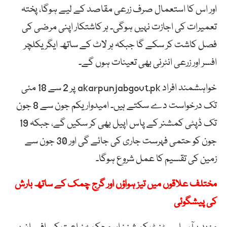
اور اس کا استعمال صرف زرعی مقاصد کے لیے ہوگا، پختہ
تعمیرات کی اجازت نہیں ہوگی۔ ہر کاشتکار اپنی مرضی کی
فصل کاشت کر سکے گا جبکہ ہر لاٹ کے ساتھ ایگریکلچر
افسر اور زرعی انٹرنی بھی تعینات ہوں گے۔
خواہشمند افراد akarpunjabgovt.pk پر 2 سے 18 مئی
تک درخواست دے سکتے ہیں۔ امیدوار یکم جون سے 8 جون
تک ڈپٹی کمشنر کے پاس اپیل بھی کر سکیں گے، جبکہ 19
جون کو حتمی فہرست جاری کی جائے گی اور 30 جون سے
زمین کی تقسیم کا عمل شروع ہوگا۔
مختلف علاقوں میں تیز ہواؤں اور گرج چمک کے ساتھ بارش
کی پیشگوئی