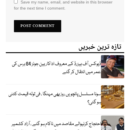
Save my name, email, and website in this browser
for the next time I comment.
تازہ ترین خبریں
ڈیوکس آف ہیزرڈ کے معروف اداکار بین جونز 84 برس کی
عمر میں انتقال کر گئے
سونا مسلسل پانچویں روز بھی مہنگا ، فی تولہ قیمت کتنی
ہو گئی؟
احتجاج کرنیوالے مقاصد میں ناکام ہو گئے ، آزاد کشمیر