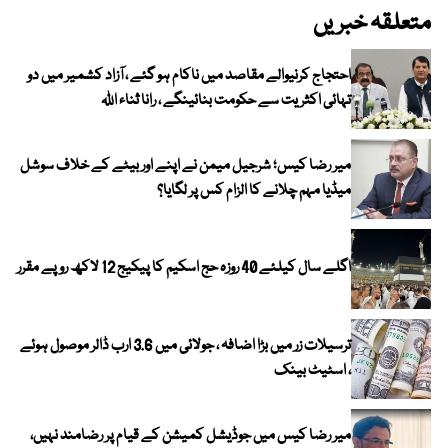
متعلقہ خبریں
احتجاج کرنیوالے مقاصد میں ناکام ہو گئے ، آزاد کشمیر میں دو
تہائی اکثریت سے حکومت بنائینگے ، رانا ثناء اللہ
میر رضا کیس؛ شرجیل میمن نے اپنے اور بیٹے کے خلاف سوشل
میڈیا مہم چلانے کا الزام کس پر لگایا؟
اگلے سال کیلئے 40 روزہ حج اسکیم کا پیکیج 12 لاکھ روپے مقرر
ترسیلات زر میں بڑا اضافہ ، جولائی میں 3.6 ارب ڈالر موصول ہوئے
، اسٹیٹ بینک
میر رضا کیس میں جوڈیشل کمیشن کے قیام پر رضامند نہیں،