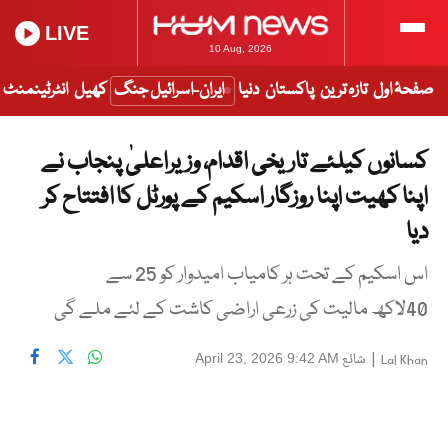
LIVE
10 Aug, 2026
صفحۂ اول
تازہ ترین
پاکستان
دنیا
ایران-اسرائیل جنگ
کھیل
انٹرٹینمنٹ
کسانوں کیلئے تاریخی اقدام، وزیراعلیٰ پنجاب نے
اپنا کھیت اپنا روزگار اسکیم کے پورٹل کا افتتاح کر
دیا
اس اسکیم کے تحت ہر کامیاب امیدوار کو 25 سے
40لاکھ مالیت کی زرعی اراضی کاشت کے لئے ملے گی
|
شائع
April 23, 2026 9:42 AM
Lal Khan