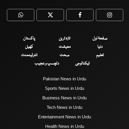
WhatsApp
Twitter
Facebook
Faceboo
صفحۂ اول
تازہ ترین
پاکستان
دنیا
معیشت
کھیل
تعلیم
صحت
انٹرٹینمنٹ
ٹیکنالوجی
دلچسپ و عجیب
Pakistan News in Urdu
Sports News in Urdu
Business News in Urdu
Tech News in Urdu
Entertainment News in Urdu
Health News in Urdu