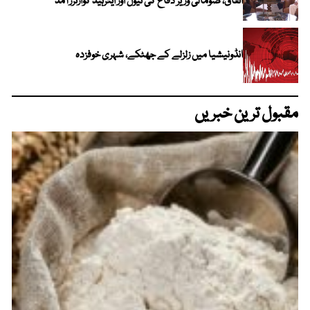
اتفاق، صومالی وزیر دفاع کی نیول اور ایئرہیڈ کوارٹرز آمد
انڈونیشیا میں زلزلے کے جھٹکے، شہری خوفزدہ
مقبول ترین خبریں