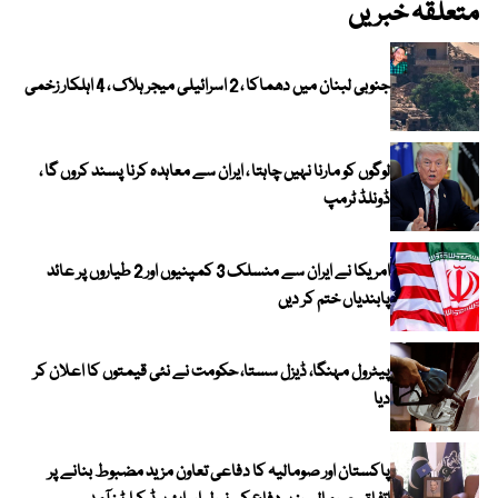
متعلقہ خبریں
جنوبی لبنان میں دھماکا ، 2 اسرائیلی میجر ہلاک ، 4 اہلکار زخمی
لوگوں کو مارنا نہیں چاہتا ، ایران سے معاہدہ کرنا پسند کروں گا ،
ڈونلڈ ٹرمپ
امریکا نے ایران سے منسلک 3 کمپنیوں اور 2 طیاروں پر عائد
پابندیاں ختم کر دیں
پیٹرول مہنگا، ڈیزل سستا، حکومت نے نئی قیمتوں کا اعلان کر
دیا
پاکستان اور صومالیہ کا دفاعی تعاون مزید مضبوط بنانے پر