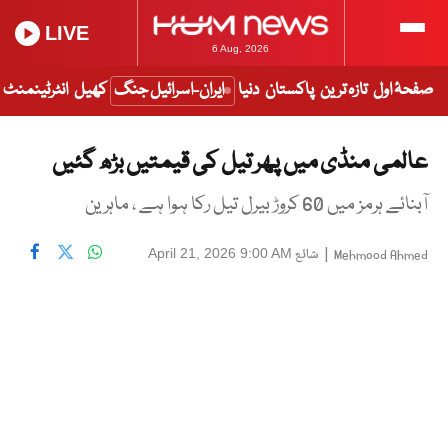
LIVE
6 Aug, 2026
صفحۂ اول
تازہ ترین
پاکستان
دنیا
ایران-اسرائیل جنگ
کھیل
انٹرٹینمنٹ
عالمی منڈی میں پھر تیل کی قیمتیں بڑھ گئیں
آبنائے ہرمز میں 60 کروڑ بیرل تیل رکا ہوا ہے ، ماہرین
|
شائع
April 21, 2026 9:00 AM
Mehmood Ahmed