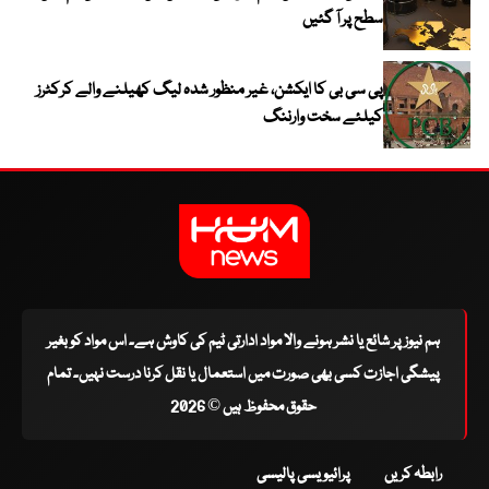
سطح پر آ گئیں
پی سی بی کا ایکشن، غیر منظور شدہ لیگ کھیلنے والے کرکٹرز
کیلئے سخت وارننگ
ہم نیوز پر شائع یا نشر ہونے والا مواد ادارتی ٹیم کی کاوش ہے۔ اس مواد کو بغیر
پیشگی اجازت کسی بھی صورت میں استعمال یا نقل کرنا درست نہیں۔ تمام
حقوق محفوظ ہیں © 2026
رابطہ کریں
پرائیویسی پالیسی