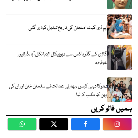
ایم ڈی کیٹ امتحان کی تاریخ تبدیل کردی گئی
گاڑی کے گلَو باکس سے دیوہیکل اژدہا نکل آیا، ڈرائیور
خوفزدہ
دھوکا دہی کیس ، بھارتی عدالت نے سلمان خان اور ان کی
بہن کو طلب کر لیا
ہمیں فالو کریں
WhatsApp
Twitter
Facebook
Faceboo