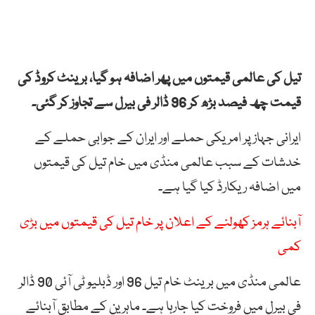
تیل کی عالمی قیمتوں میں پھر اضافہ ہو گیا، برینٹ کروڈ کی
قیمت چھ فیصد بڑھ کر 96 ڈالر فی بیرل سے تجاوز کر گئی۔
ایرانی جہاز پر امریکی حملے اور ایران کے جوابی حملے کے
خدشات کے سبب عالمی منڈی میں خام تیل کی قیمتوں
میں اضافہ ریکارڈ کیا گیا ہے۔
آبنائے ہرمز کھولنے کے اعلان پر خام تیل کی قیمتوں میں بڑی
کمی
عالمی منڈی میں برینٹ خام تیل 96 اور ڈبلیو ٹی آئی 90 ڈالر
فی بیرل میں فروخت کیا جارہا ہے۔ ماہرین کے مطابق آبنائے