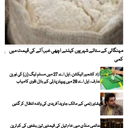
مہنگائی کے ستائے شہریوں کیلئے اچھی خبر، آٹے کی قیمت میں
پیٹ
کمی
آزاد کشمیر الیکشن ، ایل اے 27 میں مسلم لیگ (ن) کی نورین
عارف ، ایل اے 28 میں پیپلز پارٹی کے بازل نقوی کامیاب
پشاور زلمی کے مالک جاوید آفریدی کی والدہ انتقال کر گئیں
عالمی منڈی میں خام تیل کی قیمتیں تین ہفتوں کی کم ترین