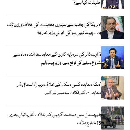
حقیقت کیا ہے؟
امریکا کی جانب سے عبوری معاہدے کی خلاف ورزی تک
بات چیت نہیں ہو گی، ایرانی وزیر خارجہ
5 ارب ڈالر کی سرمایہ کاری کے معاہدے آئندہ ماہ سے
شروع ہونے کی توقع ہے، وزیر پیٹرولیم
‘مکہ معاہدہ کسی ملک کے خلاف نہیں’؛ اسحاق ڈار
معاہدے کے نکات سامنے لے آئے
بلوچستان میں دہشت گردوں کے خلاف کارروائیاں جاری،
15 خوارج ہلاک