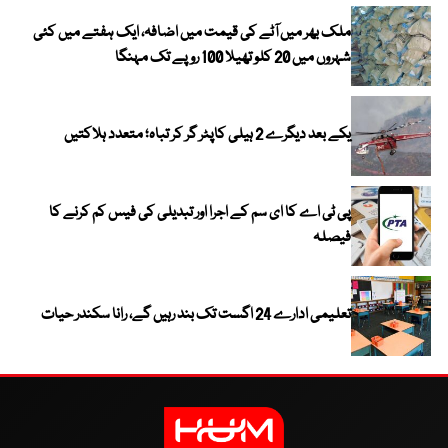
ملک بھر میں آٹے کی قیمت میں اضافہ، ایک ہفتے میں کئی
شہروں میں 20 کلو تھیلا 100 روپے تک مہنگا
یکے بعد دیگرے 2 ہیلی کاپٹر گر کر تباہ؛ متعدد ہلاکتیں
پی ٹی اے کا ای سم کے اجرا اور تبدیلی کی فیس کم کرنے کا
فیصلہ
تعلیمی ادارے 24 اگست تک بند رہیں گے، رانا سکندر حیات