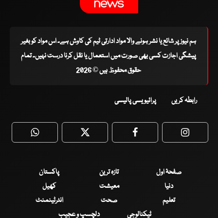
ہم نیوز پر شائع یا نشر ہونے والا مواد ادارتی ٹیم کی کاوش ہے۔ اس مواد کو بغیر
پیشگی اجازت کسی بھی صورت میں استعمال یا نقل کرنا درست نہیں۔ تمام
حقوق محفوظ ہیں © 2026
رابطہ کریں
پرائیویسی پالیسی
WhatsApp
Twitter
Facebook
Faceboo
صفحۂ اول
تازہ ترین
پاکستان
دنیا
معیشت
کھیل
تعلیم
صحت
انٹرٹینمنٹ
ٹیکنالوجی
دلچسپ و عجیب