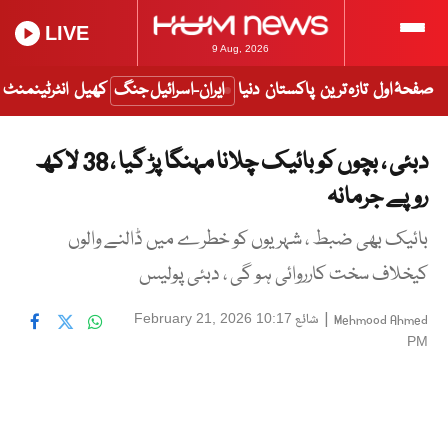
LIVE
9 Aug, 2026
صفحۂ اول
تازہ ترین
پاکستان
دنیا
ایران-اسرائیل جنگ
کھیل
انٹرٹینمنٹ
دبئی ، بچوں کو بائیک چلانا مہنگا پڑ گیا ، 38 لاکھ
روپے جرمانہ
بائیک بھی ضبط ، شہریوں کو خطرے میں ڈالنے والوں
کیخلاف سخت کارروائی ہو گی ، دبئی پولیس
|
شائع
February 21, 2026 10:17
Mehmood Ahmed
PM