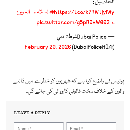
التفاصيل :
https://t.co/k7RWtjyiWy
#السلامة_المروري
ة
pic.twitter.com/g5pR0xW002
— Dubai Policeشرطة دبي
February 20, 2026
(@DubaiPoliceHQ)
پولیس نے واضح کیا ہے کہ شہریوں کو خطرے میں ڈالنے
والوں کے خلاف سخت قانونی کارروائی کی جائے گی۔
LEAVE A REPLY