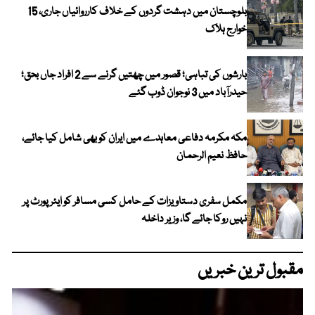
بلوچستان میں دہشت گردوں کے خلاف کارروائیاں جاری، 15
خوارج ہلاک
بارشوں کی تباہی؛ قصور میں چھتیں گرنے سے 2 افراد جاں بحق؛
حیدرآباد میں 3 نوجوان ڈوب گئے
مکہ مکرمہ دفاعی معاہدے میں ایران کو بھی شامل کیا جائے،
حافظ نعیم الرحمان
مکمل سفری دستاویزات کے حامل کسی مسافر کو ایئرپورٹ پر
نہیں روکا جائے گا، وزیر داخلہ
مقبول ترین خبریں