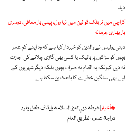
دیا۔
کراچی میں ٹریفک قوانین میں نیا رول، پہلی بار معافی، دوسری
بار بھاری جرمانہ
دبئی پولیس نے والدین کو خبردار کیا ہے کہ وہ اپنے کم عمر
بچوں کو سڑکوں پر بائیک یا کسی بھی گاڑی چلانے کی اجازت
نہ دیں کیونکہ یہ اقدام نہ صرف بچوں بلکہ دیگر شہریوں کے
لیے بھی سنگین خطرے کا باعث بن سکتا ہے۔
#أخبار
| شرطة دبي تعزز السلامة بإيقاف طفل يقود
دراجة على الطريق العام