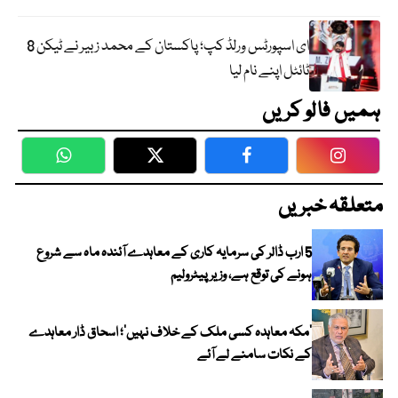
ای اسپورٹس ورلڈ کپ؛ پاکستان کے محمد زبیر نے ٹیکن 8
ٹائٹل اپنے نام لیا
ہمیں فالو کریں
WhatsApp
Twitter
Facebook
Faceboo
متعلقہ خبریں
5 ارب ڈالر کی سرمایہ کاری کے معاہدے آئندہ ماہ سے شروع
ہونے کی توقع ہے، وزیر پیٹرولیم
‘مکہ معاہدہ کسی ملک کے خلاف نہیں’؛ اسحاق ڈار معاہدے
کے نکات سامنے لے آئے