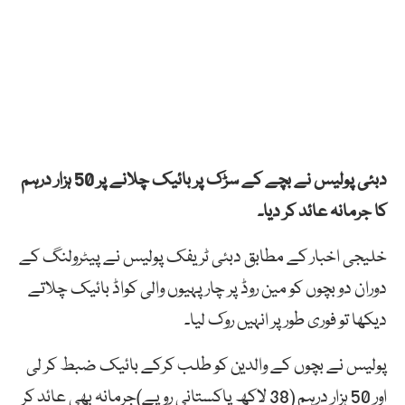
دبئی پولیس نے بچے کے سڑک پر بائیک چلانے پر 50 ہزار درہم
کا جرمانہ عائد کر دیا۔
خلیجی اخبار کے مطابق دبئی ٹریفک پولیس نے پیٹرولنگ کے
دوران دو بچوں کو مین روڈ پر چار پہیوں والی کواڈ بائیک چلاتے
دیکھا تو فوری طور پر انہیں روک لیا۔
پولیس نے بچوں کے والدین کو طلب کرکے بائیک ضبط کر لی
اور 50 ہزار درہم (38 لاکھ پاکستانی روپے)جرمانہ بھی عائد کر