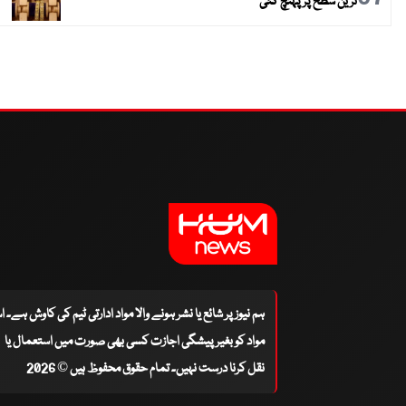
ترین سطح پر پہنچ گئی
ہم نیوز پر شائع یا نشر ہونے والا مواد ادارتی ٹیم کی کاوش ہے۔ 
مواد کو بغیر پیشگی اجازت کسی بھی صورت میں استعمال یا
نقل کرنا درست نہیں۔ تمام حقوق محفوظ ہیں © 2026