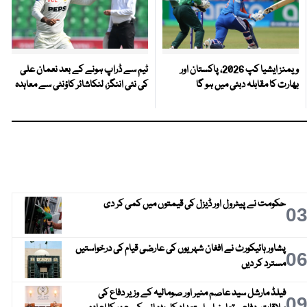
ویمنز ایشیا کپ 2026، پاکستان اور
ٹیم سے ڈراپ ہونے کے بعد نعمان علی
بھارت کا مقابلہ دبئی میں ہو گا
کی نئی اننگز، لنکاشائر کاؤنٹی سے معاہدہ
حکومت نے پیٹرول اور ڈیزل کی قیمتوں میں کمی کر دی
0
پشاور ہائیکورٹ نے افغان شہریوں کی عارضی قیام کی درخواستیں
0
مسترد کر دیں
فیلڈ مارشل سید عاصم منیر اور صومالیہ کے وزیر دفاع کی
0