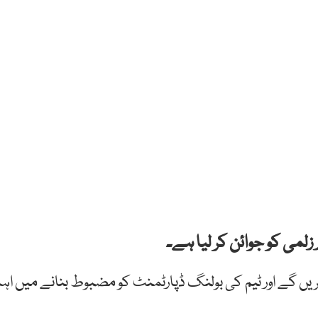
لمی کو جوائن کر لیا ہے۔
کوچنگ کریں گے اور ٹیم کی بولنگ ڈپارٹمنٹ کو مضبوط بنانے میں اہ