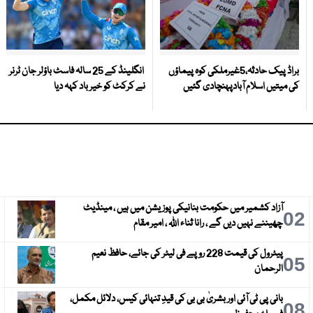
براڈ پیک حادثہ،5غیرملکی کوہ پیماؤں
انگلینڈ کے 25 سالہ فاسٹ باؤلر جان ٹرنر
کی میتیں اسلام آبادپہنچادی گئیں
نے کرکٹ کو خیر باد کہہ دیا
آزاد کشمیر میں حکومت بنانیکی پوزیشن میں ہیں ، مینڈیٹ
3
02
چھیننے نہیں دیں گے ، رانا ثناء اللہ ، امیر مقام
پیٹرول کی قیمت 228 روپے فی لیٹر کی جائے، حافظ نعیم
6
05
الرحمان
بانی پی ٹی آئی اور بشریٰ بی بی کی قیدِ تنہائی کیس، دلائل مکمل،
9
08