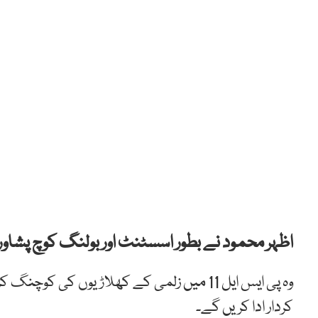
اظہر محمود نے بطور اسسٹنٹ اور بولنگ کوچ پشاور ز
وہ پی ایس ایل 11 میں زلمی کے کھلاڑیوں کی 
کردار ادا کریں گے۔