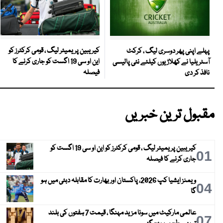
کیریبین پریمیئر لیگ ، قومی کرکٹرز کو
پہلے اپنی پھر دوسری لیگ ، کرکٹ
این او سی 19 اگست کو جاری کرنے کا
آسٹریلیا نے کھلاڑیوں کیلئے نئی پالیسی
فیصلہ
نافذ کر دی
مقبول ترین خبریں
کیریبین پریمیئر لیگ ، قومی کرکٹرز کو این او سی 19 اگست کو
01
جاری کرنے کا فیصلہ
ویمنز ایشیا کپ 2026، پاکستان اور بھارت کا مقابلہ دبئی میں ہو
04
گا
عالمی مارکیٹ میں سونا مزید مہنگا ، قیمت 7 ہفتوں کی بلند
07