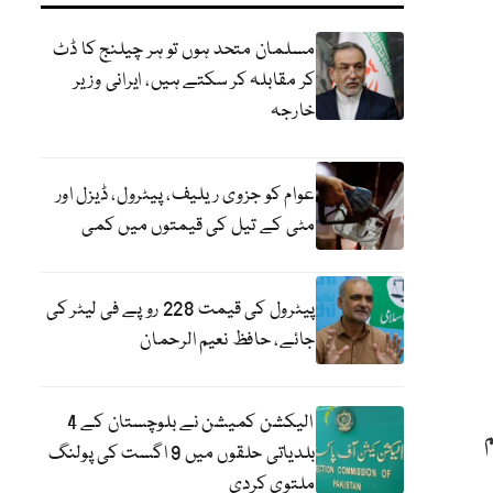
مسلمان متحد ہوں تو ہر چیلنج کا ڈٹ
کر مقابلہ کر سکتے ہیں، ایرانی وزیر
خارجہ
عوام کو جزوی ریلیف، پیٹرول، ڈیزل اور
مٹی کے تیل کی قیمتوں میں کمی
پیٹرول کی قیمت 228 روپے فی لیٹر کی
جائے، حافظ نعیم الرحمان
الیکشن کمیشن نے بلوچستان کے 4
م
بلدیاتی حلقوں میں 9 اگست کی پولنگ
ملتوی کردی