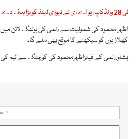
ٹی 20 ورلڈکپ، یو اے ای نے نیوزی لینڈ کو بڑا ہدف دے دیا
اظہر محمود کی شمولیت سے زلمی کی بولنگ لائن میں تج
کھلاڑیوں کو سیکھنے کا موقع بھی ملے گا۔
پشاورزلمی کے فینزاظہرمحمود کی کوچنگ سے ٹیم کی ک