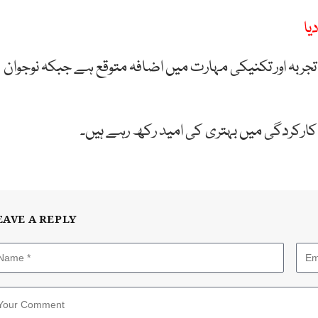
ربہ اور تکنیکی مہارت میں اضافہ متوقع ہے جبکہ نوجوان
ارکردگی میں بہتری کی امید رکھ رہے ہیں۔
EAVE A REPLY