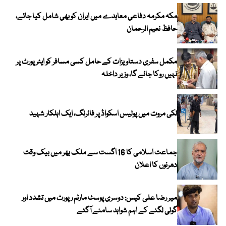
مکہ مکرمہ دفاعی معاہدے میں ایران کو بھی شامل کیا جائے،
حافظ نعیم الرحمان
مکمل سفری دستاویزات کے حامل کسی مسافر کو ایئرپورٹ پر
نہیں روکا جائے گا، وزیر داخلہ
لکی مروت میں پولیس اسکواڈ پر فائرنگ، ایک اہلکار شہید
جماعت اسلامی کا 16 اگست سے ملک بھر میں بیک وقت
دھرنوں کا اعلان
میر رضا علی کیس: دوسری پوسٹ مارٹم رپورٹ میں تشدد اور
گولی لگنے کے اہم شواہد سامنے آگئے