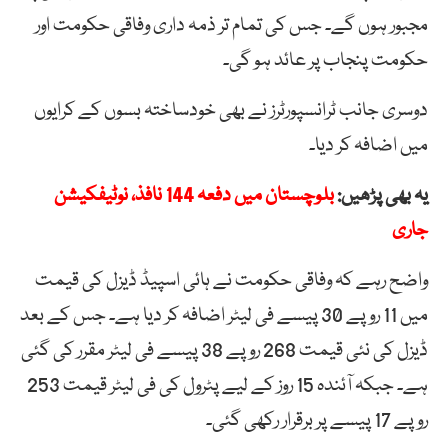
مجبور ہوں گے۔ جس کی تمام تر ذمہ داری وفاقی حکومت اور
حکومت پنجاب پر عائد ہو گی۔
دوسری جانب ٹرانسپورٹرز نے بھی خودساختہ بسوں کے کرایوں
میں اضافہ کر دیا۔
یہ بھی پڑھیں:
بلوچستان میں دفعہ 144 نافذ، نوٹیفکیشن
جاری
واضح رہے کہ وفاقی حکومت نے ہائی اسپیڈ ڈیزل کی قیمت
میں 11 روپے 30 پیسے فی لیٹر اضافہ کر دیا ہے۔ جس کے بعد
ڈیزل کی نئی قیمت 268 روپے 38 پیسے فی لیٹر مقرر کی گئی
ہے۔ جبکہ آئندہ 15 روز کے لیے پٹرول کی فی لیٹر قیمت 253
روپے 17 پیسے پر برقرار رکھی گئی۔