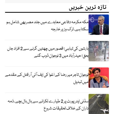
تازہ ترین خبریں
مکہ مکرمہ دفاعی معاہدے میں جلد مصر بھی شامل ہو
سکتا ہے، ترک وزیر خارجہ
بارشوں کی تباہی؛ قصور میں چھتیں گرنے سے 2 افراد جاں
بحق؛ حیدرآباد میں 3 نوجوان ڈوب گئے
نوجوان تاجر میر رضا کے اغوا کی ایف آئی آر قتل کے مقدمے
میں تبدیل
سڈنی ایئرپورٹ پر 2 طیارے ٹکرانے سے بال بال بچے، ذمہ
داران کے خلاف تحقیقات شروع