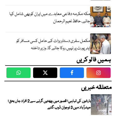
مکہ مکرمہ دفاعی معاہدے میں ایران کو بھی شامل کیا
جائے، حافظ نعیم الرحمان
مکمل سفری دستاویزات کے حامل کسی مسافر کو
ایئرپورٹ پر نہیں روکا جائے گا، وزیر داخلہ
ہمیں فالو کریں
WhatsApp
Twitter
Facebook
Faceboo
متعلقہ خبریں
بارشوں کی تباہی؛ قصور میں چھتیں گرنے سے 2 افراد جاں بحق؛
حیدرآباد میں 3 نوجوان ڈوب گئے