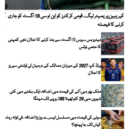
کیریبین پریمیئر لیگ ، قومی کرکٹرز کو این او سی 19 اگست کو جاری
آز
کرنے کا فیصلہ
چھی
میٹرو بس سروس 11 اگست سے بند کرنے کا اعلان، نجی کمپنی
کا حتمی نوٹس
ورلڈ کپ 2027 کے میزبان ممالک کے درمیان ٹی ٹوئنٹی سیریز
کا اعلان
ملک بھر میں آٹے کی قیمت میں اضافہ، ایک ہفتے میں کئی
شہروں میں 20 کلو تھیلا 100 روپے تک مہنگا
سونے کی قیمت میں مسلسل تیسرے روز بڑا اضافہ ، فی تولہ ریٹ
کہاں تک جا پہنچا؟