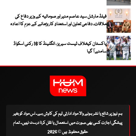
فیلڈ مارشل سید عاصم منیر اور صومالیہ کے وزیر دفاع کی
ملاقات، دفاعی تعاون اور استعدادِ کار بڑھانے کے عزم کا اعادہ
پاکستان کیخلاف ٹیسٹ سیریز ، انگلینڈ کا 16 رکنی اسکواڈ
سامنے آ گیا
ہم نیوز پر شائع یا نشر ہونے والا مواد ادارتی ٹیم کی کاوش ہے۔ اس مواد کو بغیر
پیشگی اجازت کسی بھی صورت میں استعمال یا نقل کرنا درست نہیں۔ تمام
حقوق محفوظ ہیں © 2026