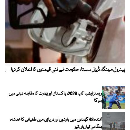
پیٹرول مہنگا، ڈیزل سستا، حکومت نے نئی قیمتوں کا اعلان کر دیا
پنج
ویمنز ایشیا کپ 2026، پاکستان اور بھارت کا مقابلہ دبئی میں
ہو گا
آئندہ 48 گھنٹوں میں بارشوں اور دریاؤں میں طغیانی کا خدشہ،
ہنگامی تیاریاں تیز