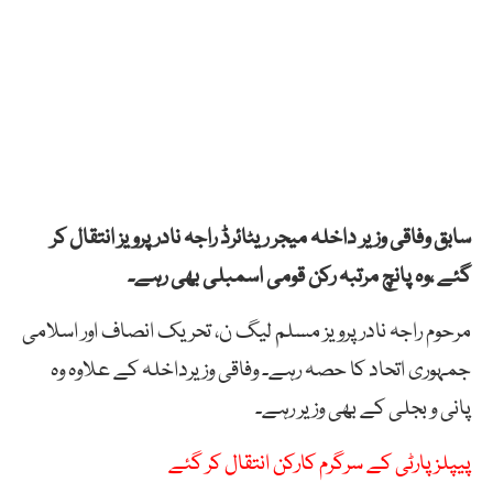
سابق وفاقی وزیر داخلہ میجر ریٹائرڈ راجہ نادر پرویز انتقال کر
گئے ،وہ پانچ مرتبہ رکن قومی اسمبلی بھی رہے۔
مرحوم راجہ نادر پرویز مسلم لیگ ن، تحریک انصاف اور اسلامی
جمہوری اتحاد کا حصہ رہے۔ وفاقی وزیرداخلہ کے علاوہ وہ
پانی و بجلی کے بھی وزیر رہے۔
پیپلز پارٹی کے سرگرم کارکن انتقال کر گئے