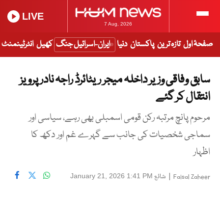
LIVE
7 Aug, 2026
صفحۂ اول
تازہ ترین
پاکستان
دنیا
ایران-اسرائیل جنگ
کھیل
انٹرٹینمنٹ
سابق وفاقی وزیر داخلہ میجر ریٹائرڈ راجہ نادر پرویز
انتقال کر گئے
مرحوم پانچ مرتبہ رکن قومی اسمبلی بھی رہے، سیاسی اور
سماجی شخصیات کی جانب سے گہرے غم اور دکھ کا
اظہار
|
شائع
January 21, 2026 1:41 PM
Faisal Zaheer