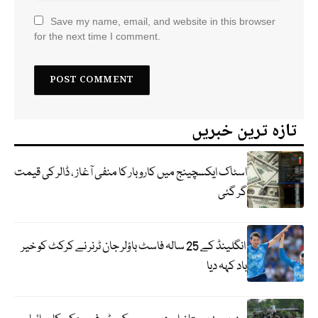
Save my name, email, and website in this browser
for the next time I comment.
تازہ ترین خبریں
اسٹاک ایکسچینج میں کاروبار کا منفی آغاز ، ڈالر کی قیمت
گر گئی
انگلینڈ کے 25 سالہ فاسٹ باؤلر جان ٹرنر نے کرکٹ کو خیر
باد کہہ دیا