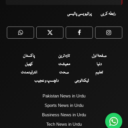
رابطہ کریں
پرائیویسی پالیسی
WhatsApp
Twitter
Facebook
Faceboo
صفحۂ اول
تازہ ترین
پاکستان
دنیا
معیشت
کھیل
تعلیم
صحت
انٹرٹینمنٹ
ٹیکنالوجی
دلچسپ و عجیب
Pakistan News in Urdu
Sports News in Urdu
Business News in Urdu
Tech News in Urdu