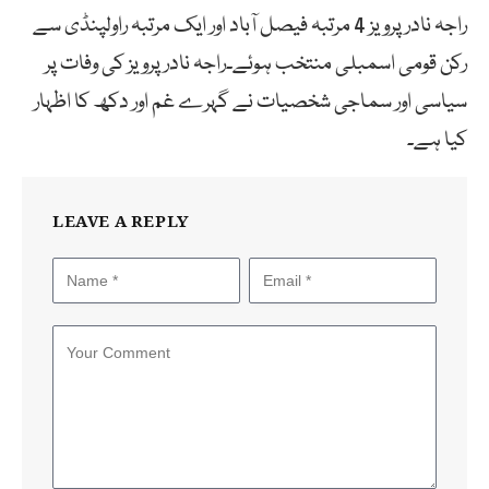
راجہ نادر پرویز 4 مرتبہ فیصل آباد اور ایک مرتبہ راولپنڈی سے
رکن قومی اسمبلی منتخب ہوئے۔راجہ نادر پرویز کی وفات پر
سیاسی اور سماجی شخصیات نے گہرے غم اور دکھ کا اظہار
کیا ہے۔
LEAVE A REPLY