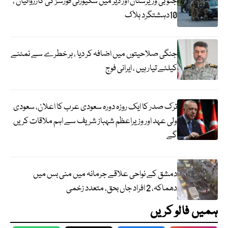
جنوبی وزیرستان اور دیر میں سکیورٹی فورسز کی کارروائیاں ،
10دہشتگرد ہلاک
جنگی صلاحیتوں میں اضافہ کر دیا ، ہر خطرے سے نمٹنے
کیلئے تیار ہیں ، ایرانی فوج
ترک صدر کا ایک روزہ دورہ سعودی عرب کا اعلان، سعودی
ولی عہد اور وزیراعظم شہباز شریف سے اہم ملاقات کریں
گے
دمشق کے نواحی علاقے جرمانہ میں منی بس میں
دھماکہ، 2 افراد جاں بحق، متعدد زخمی
ہمیں فالو کریں