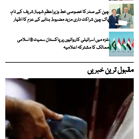
چین کے صدر کا خصوصی خط وزیراعظم شہباز شریف کے نام،
پاک چین شراکت داری مزید مضبوط بنانے کے عزم کا اظہار
غزہ میں اسرائیلی کارروائیوں پر پاکستان سمیت 8 اسلامی
ممالک کا مشترکہ اعلامیہ
مقبول ترین خبریں