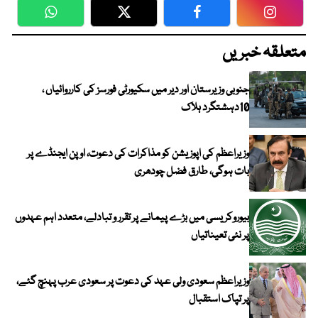
WhatsApp
Twitter
Facebook
Faceboo
متعلقہ خبریں
جنوبی وزیرستان اور دیر میں سکیورٹی فورسز کی کارروائیاں ،
10دہشتگرد ہلاک
وزیراعظم کی اپوزیشن کو مذاکرات کی دعوت، اوپن ایجنڈے پر
بات ہوگی، طارق فضل چودھری
بیوروکریسی میں بڑے پیمانے پر تقرر و تبادلے، متعدد اہم عہدوں
پر نئی تعیناتیاں
وزیراعظم سعودی ولی عہد کی دعوت پر سعودی عرب پہنچ گئے،
پر تپاک استقبال