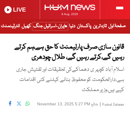
LIVE
8 Aug, 2026
صفحۂ اول
تازہ ترین
پاکستان
دنیا
ایران-اسرائیل جنگ
کھیل
انٹرٹینمنٹ
قانون سازی صرف پارلیمنٹ کا حق ہے،ہم کرتے
رہیں گے،کرتے رہیں گے، طلال چودھری
اسلام آباد کچہر ی دھماکےکی تحقیقات اور تفتیش جاری
ہے،دارالحکومت کو محفوظ بنانے کیلئے کئی اقدامات
کیے ہیں،وزیر مملکت
|
شائع
November 13, 2025 5:27 PM
Faisal Zaheer