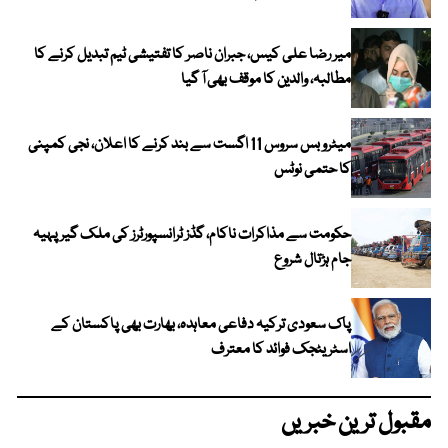
میر رضا علی کیس، جبران ناصر کا تفتیشی ٹیم تبدیل کرنے کا
مطالبہ، والدین کا موقف بھی آ گیا
میٹرو بس سروس 11 اگست سے بند کرنے کا اعلان، نجی کمپنی
کا حتمی نوٹس
حکومت سے مذاکرات ناکام، گڈز ٹرانسپورٹرز کی ملک گیر پہیہ
جام ہڑتال شروع
پاک سعودی ترکیہ دفاعی معاہدہ، بھارت بھی پاکستان کے
اسٹریٹجک فوائد کا معترف
مقبول ترین خبریں