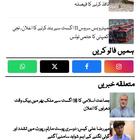
نافذ کرنے کا فیصلہ
میٹرو بس سروس 11 اگست سے بند کرنے کا اعلان، نجی
کمپنی کا حتمی نوٹس
ہمیں فالو کریں
WhatsApp
Twitter
Facebook
Faceboo
متعلقہ خبریں
جماعت اسلامی کا 16 اگست سے ملک بھر میں بیک وقت
دھرنوں کا اعلان
میر رضا علی کیس: دوسری پوسٹ مارٹم رپورٹ میں تشدد اور
گولی لگنے کے اہم شواہد سامنے آگئے