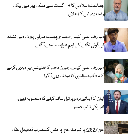
جماعت اسلامی کا 16 اگست سے ملک بھر میں بیک
وقت دھرنوں کا اعلان
میر رضا علی کیس: دوسری پوسٹ مارٹم رپورٹ میں تشدد
اور گولی لگنے کے اہم شواہد سامنے آگئے
میر رضا علی کیس، جبران ناصر کا تفتیشی ٹیم تبدیل کرنے
کا مطالبہ، والدین کا موقف بھی آ گیا
ایران کا آبنائے ہرمز پر ٹول عائد کرنے کا منصوبہ نہیں،
امریکی نائب صدر
حج 2027: پرائیویٹ حج آپریشن کیلئے نیا ڈیجیٹل نظام