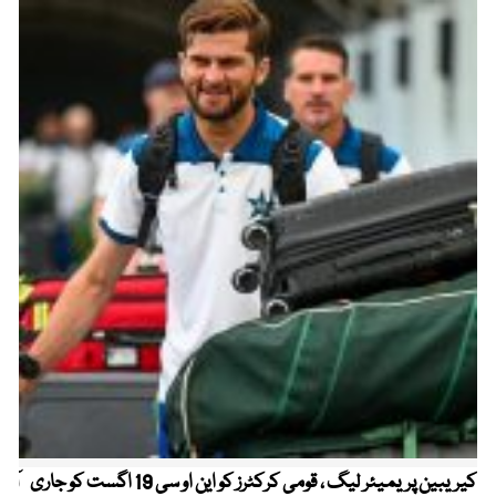
کیریبین پریمیئر لیگ ، قومی کرکٹرز کو این او سی 19 اگست کو جاری
آز