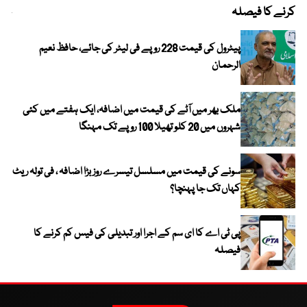
کرنے کا فیصلہ
چھی
پیٹرول کی قیمت 228 روپے فی لیٹر کی جائے، حافظ نعیم
الرحمان
ملک بھر میں آٹے کی قیمت میں اضافہ، ایک ہفتے میں کئی
شہروں میں 20 کلو تھیلا 100 روپے تک مہنگا
سونے کی قیمت میں مسلسل تیسرے روز بڑا اضافہ ، فی تولہ ریٹ
کہاں تک جا پہنچا؟
پی ٹی اے کا ای سم کے اجرا اور تبدیلی کی فیس کم کرنے کا
فیصلہ