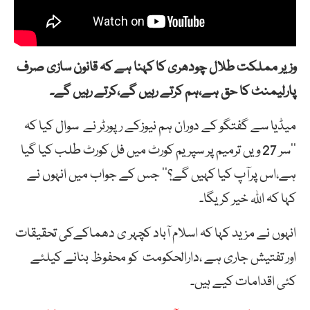
وزیر مملکت طلال چودھری کا کہنا ہے کہ قانون سازی صرف
پارلیمنٹ کا حق ہے،ہم کرتے رہیں گے،کرتے رہیں گے۔
میڈیا سے گفتگو کے دوران ہم نیوزکے رپورٹر نے سوال کیا کہ
’’سر 27 ویں ترمیم پر سپریم کورٹ میں فل کورٹ طلب کیا گیا
ہے،اس پرآپ کیا کہیں گے؟‘‘ جس کے جواب میں انہوں نے
کہا کہ اللہ خیر کریگا۔
انہوں نے مزید کہا کہ اسلام آباد کچہر ی دھماکےکی تحقیقات
اور تفتیش جاری ہے ،دارالحکومت کو محفوظ بنانے کیلئے
کئی اقدامات کیے ہیں۔