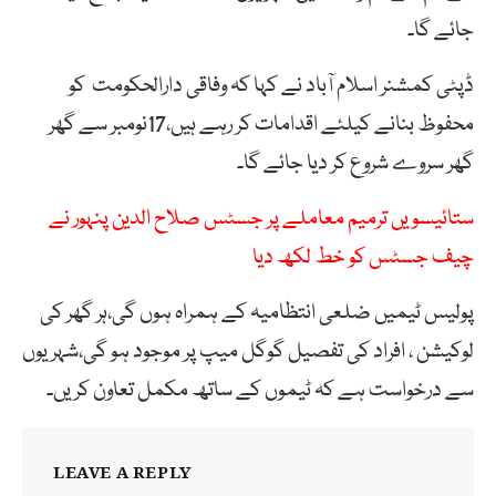
جائے گا۔
ڈپٹی کمشنر اسلام آباد نے کہا کہ وفاقی دارالحکومت کو
محفوظ بنانے کیلئے اقدامات کر رہے ہیں،17نومبر سے گھر
گھر سروے شروع کر دیا جائے گا۔
ستائیسویں ترمیم معاملے پر جسٹس صلاح الدین پنہور نے
چیف جسٹس کو خط لکھ دیا
پولیس ٹیمیں ضلعی انتظامیہ کے ہمراہ ہوں گی،ہر گھر کی
لوکیشن ، افراد کی تفصیل گوگل میپ پر موجود ہو گی،شہریوں
سے درخواست ہے کہ ٹیموں کے ساتھ مکمل تعاون کریں۔
LEAVE A REPLY