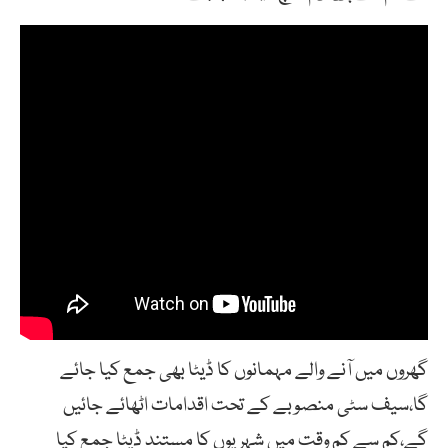
گھروں میں آنے والے مہمانوں کا ڈیٹا بھی جمع کیا جائے
گا،سیف سٹی منصوبے کے تحت اقدامات اٹھائے جائیں
گے،کم سے کم وقت میں شہریوں کا مستند ڈیٹا جمع کیا