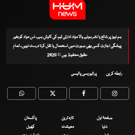
ہم نیوز پر شائع یا نشر ہونے والا مواد ادارتی ٹیم کی کاوش ہے۔ اس مواد کو بغیر
پیشگی اجازت کسی بھی صورت میں استعمال یا نقل کرنا درست نہیں۔ تمام
حقوق محفوظ ہیں © 2026
رابطہ کریں
پرائیویسی پالیسی
WhatsApp
Twitter
Facebook
Faceboo
صفحۂ اول
تازہ ترین
پاکستان
دنیا
معیشت
کھیل