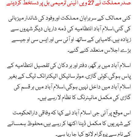
صدر مملکت نے 27 ویں آئینی ترمیمی بل پر دستخط کردیئے
کئی ممالک کے سربراہان مملکت اور وفود کی شاندار میزبانی
کی گئی،اسلام آباد انتظامیہ کی ذمہ داریاں دیگر شہروں سے
زیادہ ہیں،کامیابی کے ساتھ او آئی سی اور ایس سی او جیسے
بڑے اجلاس منعقد کئے گئے۔
اسلام آباد میں ہر گھر، دفتر اور ہر دکان کی تفصیل انتظامیہ کے
پاس ہوگی،کوئی گاڑی، موٹر سائیکل الیکٹرانک ٹیگ کے بغیر
اسلام آباد میں داخل نہیں ہوگی،اسلام آباد میں ہر قسم کی
گاڑی کی مکمل مانیٹرنگ کا نظام لا رہے ہیں۔
اس موقع پر آئی جی اسلام آباد نے کہا کہ وفاقی دارالحکومت
کے شہریوں کا مکمل ڈیٹا اکٹھا کر رہے ہیں،محفوظ ہمسائے
کے نام سے پروگرام لانچ کیا جا رہا ہے۔