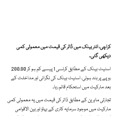
کراچی، انٹر بینک میں ڈالر کی قیمت میں معمولی کمی
دیکھی گئی۔
اسٹیٹ بینک کے مطابق کرنسی 1 پیسے کم ہو کر 280.80
روپے پر بند ہوئی، اسٹیٹ بینک کی نگرانی اور مداخلت کے
بعد مارکیٹ میں استحکام قائم رہا۔
تجارتی ماہرین کے مطابق ڈالر کی قیمت میں یہ معمولی کمی
مارکیٹ میں موجود سرمایہ کاری کے بہاؤ اور بین الاقوامی