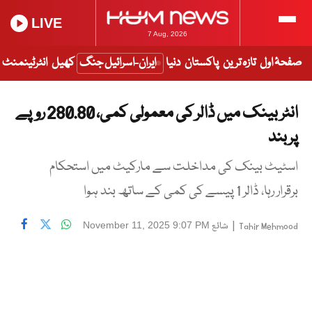
LIVE
7 Aug, 2026
صفحۂ اول
تازہ ترین
پاکستان
دنیا
ایران-اسرائیل جنگ
کھیل
انٹرٹینمنٹ
انٹر بینک میں ڈالر کی معمولی کمی، 280.80 روپے
پر بند
اسٹیٹ بینک کی مداخلت سے مارکیٹ میں استحکام
برقرار رہا، ڈالر 1 پیسے کی کمی کے ساتھ بند ہوا
|
شائع
November 11, 2025 9:07 PM
Tahir Mehmood