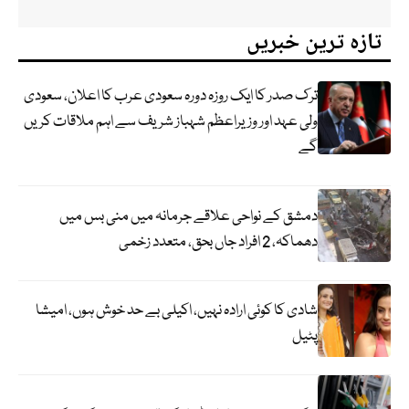
تازہ ترین خبریں
ترک صدر کا ایک روزہ دورہ سعودی عرب کا اعلان، سعودی
ولی عہد اور وزیراعظم شہباز شریف سے اہم ملاقات کریں
گے
دمشق کے نواحی علاقے جرمانہ میں منی بس میں
دھماکہ، 2 افراد جاں بحق، متعدد زخمی
شادی کا کوئی ارادہ نہیں، اکیلی بے حد خوش ہوں، امیشا
پٹیل