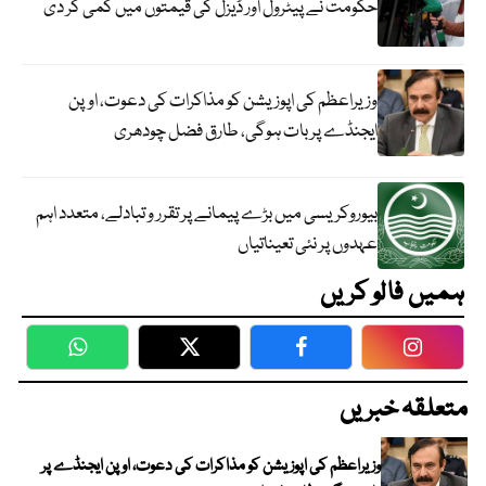
حکومت نے پیٹرول اور ڈیزل کی قیمتوں میں کمی کر دی
وزیراعظم کی اپوزیشن کو مذاکرات کی دعوت، اوپن
ایجنڈے پر بات ہوگی، طارق فضل چودھری
بیوروکریسی میں بڑے پیمانے پر تقرر و تبادلے، متعدد اہم
عہدوں پر نئی تعیناتیاں
ہمیں فالو کریں
WhatsApp
Twitter
Facebook
Faceboo
متعلقہ خبریں
وزیراعظم کی اپوزیشن کو مذاکرات کی دعوت، اوپن ایجنڈے پر