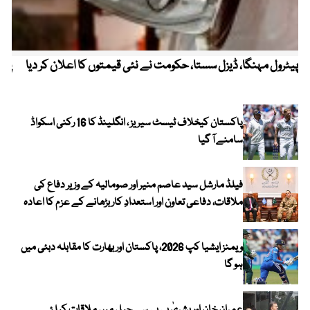
پیٹرول مہنگا، ڈیزل سستا، حکومت نے نئی قیمتوں کا اعلان کر دیا
پنج
پاکستان کیخلاف ٹیسٹ سیریز ، انگلینڈ کا 16 رکنی اسکواڈ
سامنے آ گیا
فیلڈ مارشل سید عاصم منیر اور صومالیہ کے وزیر دفاع کی
ملاقات، دفاعی تعاون اور استعدادِ کار بڑھانے کے عزم کا اعادہ
ویمنز ایشیا کپ 2026، پاکستان اور بھارت کا مقابلہ دبئی میں
ہو گا