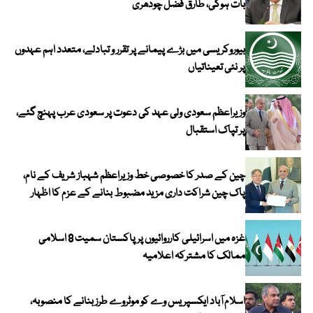
بات ہوگی، طارق فضل چودھری
بیوروکریسی میں بڑے پیمانے پر تقرر و تبادلے، متعدد اہم عہدوں
پر نئی تعیناتیاں
وزیراعظم سعودی ولی عہد کی دعوت پر سعودی عرب پہنچ گئے،
پر تپاک استقبال
چین کے صدر کا خصوصی خط وزیراعظم شہباز شریف کے نام،
پاک چین شراکت داری مزید مضبوط بنانے کے عزم کا اظہار
غزہ میں اسرائیلی کارروائیوں پر پاکستان سمیت 8 اسلامی
ممالک کا مشترکہ اعلامیہ
اسلام آباد ایکسپریس وے کو موٹروے طرز بنانے کا منصوبہ،