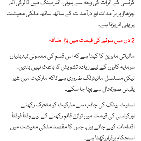
کرنسی کے اثرات کی وجہ سے ہوئی، انٹر بینک میں ڈالرکی اتار
چڑھاؤ پر برآمدات اور درآمدات کے ساتھ ساتھ ملکی معیشت
پر بھی اثر پڑتا ہے۔
2 دن میں سونے کی قیمت میں بڑا اضافہ
مالیاتی ماہرین کا کہنا ہے کہ اس قسم کی معمولی تبدیلیاں
سرمایہ کاروں کے لیے زیادہ تشویش کا باعث نہیں بنتیں،
لیکن مسلسل مانیٹرنگ ضروری ہے تاکہ مارکیٹ میں غیر
یقینی صورتحال سے بچا جا سکے۔
اسٹیٹ بینک کی جانب سے مارکیٹ کو متحرک رکھنے
اورکرنسی کی قیمت میں توازن قائم رکھنے کے لیے وقتاً فوقتاً
اقدامات کیے جاتے ہیں، جس کا مقصد ملکی معیشت میں
استحکام برقراررکھنا ہے۔