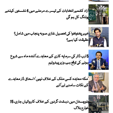
آزاد کشمیر انتخابات کے تیسرے مرحلے میں 4 نشستوں کیلئے
پولنگ کل ہو گی
خیبر پختونخوا کی تحصیل غازی صوبہ پنجاب میں شامل؟
حقیقت کیا ہے؟
5 ارب ڈالر کی سرمایہ کاری کے معاہدے آئندہ ماہ سے شروع
ہونے کی توقع ہے، وزیر پیٹرولیم
‘مکہ معاہدہ کسی ملک کے خلاف نہیں’؛ اسحاق ڈار معاہدے
کے نکات سامنے لے آئے
بلوچستان میں دہشت گردوں کے خلاف کارروائیاں جاری، 15
خوارج ہلاک