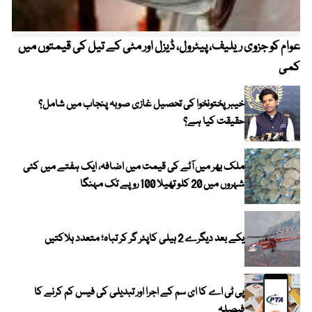
عوام کو جزوی ریلیف، پیٹرول، ڈیزل اور مٹی کے تیل کی قیمتوں میں
4 روز میں سونے کی قیمت میں بڑا اضافہ
کمی
خیبر پختونخوا کی تحصیل غازی صوبہ پنجاب میں شامل؟
حقیقت کیا ہے؟
ملک بھر میں آٹے کی قیمت میں اضافہ، ایک ہفتے میں کئی
شہروں میں 20 کلو تھیلا 100 روپے تک مہنگا
یکے بعد دیگرے 2 ہیلی کاپٹر گر کر تباہ؛ متعدد ہلاکتیں
پی ٹی اے کا ای سم کے اجرا اور تبدیلی کی فیس کم کرنے کا
فیصلہ