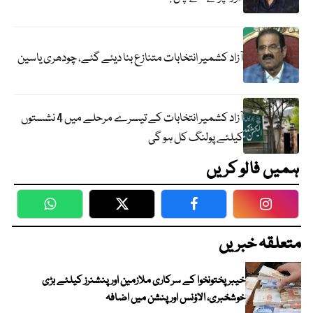
آزاد کشمیر انتخابات متنازع بنا دیئے گئے، چودھری یاسین
آزاد کشمیر انتخابات کے تیسرے مرحلے میں 4 نشستوں
کیلئے پولنگ کل ہو گی
ہمیں فالو کریں
WhatsApp
Twitter
Facebook
Faceboo
متعلقہ خبریں
خیبرپختونخوا کے سرکاری ملازمین اور پنشنرز کیلئے بڑی
خوشخبری، الاؤنس اور پنشن میں اضافہ