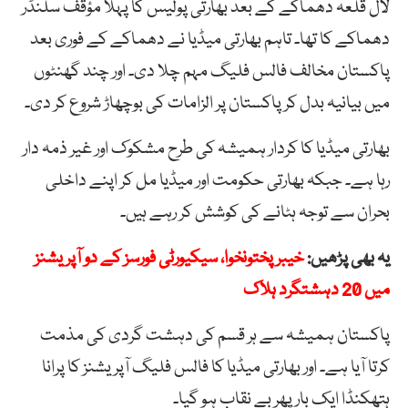
لال قلعہ دھماکے کے بعد بھارتی پولیس کا پہلا مؤقف سلنڈر
دھماکے کا تھا۔ تاہم بھارتی میڈیا نے دھماکے کے فوری بعد
پاکستان مخالف فالس فلیگ مہم چلا دی۔ اور چند گھنٹوں
میں بیانیہ بدل کر پاکستان پر الزامات کی بوچھاڑ شروع کر دی۔
بھارتی میڈیا کا کردار ہمیشہ کی طرح مشکوک اور غیر ذمہ دار
رہا ہے۔ جبکہ بھارتی حکومت اور میڈیا مل کر اپنے داخلی
بحران سے توجہ ہٹانے کی کوشش کر رہے ہیں۔
یہ بھی پڑھیں:
خیبرپختونخوا، سیکیورٹی فورسز کے دو آپریشنز
میں 20 دہشتگرد ہلاک
پاکستان ہمیشہ سے ہر قسم کی دہشت گردی کی مذمت
کرتا آیا ہے۔ اور بھارتی میڈیا کا فالس فلیگ آپریشنز کا پرانا
ہتھکنڈا ایک بار پھر بے نقاب ہو گیا۔