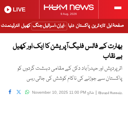
LIVE
9 Aug, 2026
صفحۂ اول
تازہ ترین
پاکستان
دنیا
ایران-اسرائیل جنگ
کھیل
انٹرٹینمنٹ
بھارت کے فالس فلیگ آپریشن کا ایک اور کھیل
بے نقاب
اتر پردیش اور حیدرآباد دکن کے مقامی دہشت گردوں کو
پاکستان سے جوڑنے کی ناکام کوشش کی جاتی رہی
|
شائع
November 10, 2025 11:00 PM
Ahmed Hussain