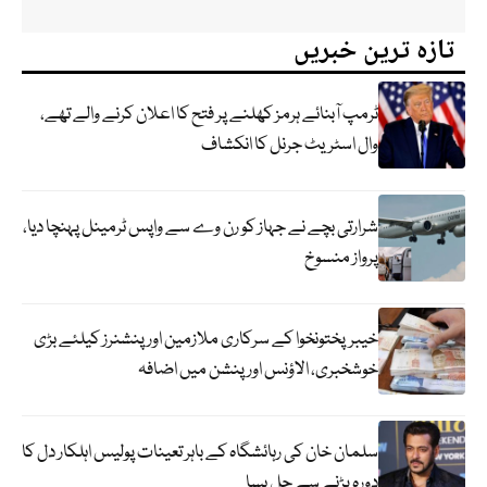
تازہ ترین خبریں
ٹرمپ آبنائے ہرمز کھلنے پر فتح کا اعلان کرنے والے تھے،
وال اسٹریٹ جرنل کا انکشاف
شرارتی بچے نے جہاز کو رن وے سے واپس ٹرمینل پہنچا دیا،
پرواز منسوخ
خیبرپختونخوا کے سرکاری ملازمین اور پنشنرز کیلئے بڑی
خوشخبری، الاؤنس اور پنشن میں اضافہ
سلمان خان کی رہائشگاہ کے باہر تعینات پولیس اہلکار دل کا
دورہ پڑنے سے چل بسا