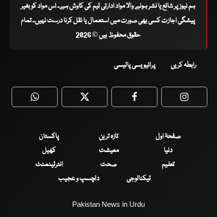
ہم نیوز پر شائع یا نشر ہونے والا مواد ادارتی ٹیم کی کاوش ہے۔ اس مواد کو بغیر
پیشگی اجازت کسی بھی صورت میں استعمال یا نقل کرنا درست نہیں۔ تمام
حقوق محفوظ ہیں © 2026
رابطہ کریں
پرائیویسی پالیسی
WhatsApp
Twitter
Facebook
Faceboo
صفحۂ اول
تازہ ترین
پاکستان
دنیا
معیشت
کھیل
تعلیم
صحت
انٹرٹینمنٹ
ٹیکنالوجی
دلچسپ و عجیب
Pakistan News in Urdu