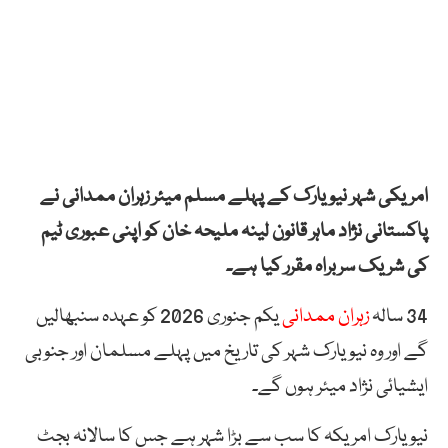
امریکی شہر نیویارک کے پہلے مسلم میئر زہران ممدانی نے
پاکستانی نژاد ماہر قانون لینہ ملیحہ خان کو اپنی عبوری ٹیم
کی شریک سربراہ مقرر کیا ہے۔
34 سالہ
زہران ممدانی
یکم جنوری 2026 کو عہدہ سنبھالیں
گے اور وہ نیویارک شہر کی تاریخ میں پہلے مسلمان اور جنوبی
ایشیائی نژاد میئر ہوں گے۔
نیویارک امریکہ کا سب سے بڑا شہر ہے جس کا سالانہ بجٹ