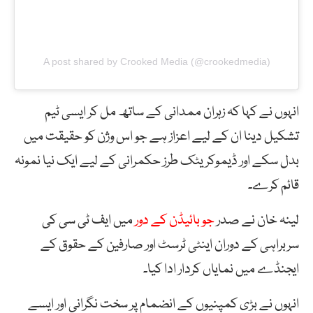
A post shared by Crooked Media (@crookedmedia)
انہوں نے کہا کہ زہران ممدانی کے ساتھ مل کر ایسی ٹیم
تشکیل دینا ان کے لیے اعزاز ہے جو اس وژن کو حقیقت میں
بدل سکے اور ڈیموکریٹک طرز حکمرانی کے لیے ایک نیا نمونہ
قائم کرے۔
لینہ خان نے صدر
جو بائیڈن کے دور
میں ایف ٹی سی کی
سربراہی کے دوران اینٹی ٹرسٹ اور صارفین کے حقوق کے
ایجنڈے میں نمایاں کردار ادا کیا۔
انہوں نے بڑی کمپنیوں کے انضمام پر سخت نگرانی اور ایسے