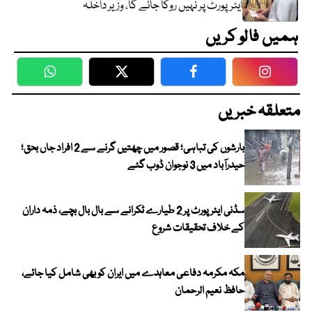
ایئرپورٹ پر نہیں روکا جائے گا، وزیر داخلہ
ہمیں فالو کریں
WhatsApp
Twitter
Facebook
Faceboo
متعلقہ خبریں
بارشوں کی تباہی؛ قصور میں چھتیں گرنے سے 2 افراد جاں بحق؛
حیدرآباد میں 3 نوجوان ڈوب گئے
سڈنی ایئرپورٹ پر 2 طیارے ٹکرانے سے بال بال بچے، ذمہ داران
کے خلاف تحقیقات شروع
مکہ مکرمہ دفاعی معاہدے میں ایران کو بھی شامل کیا جائے،
حافظ نعیم الرحمان