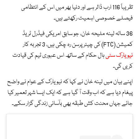
تقریباً 116 ارب ڈالر ہے اور دنیا بھر میں اس کے انتظامی
فیصلے خصوصی اہمیت رکھتے ہیں۔
36 سالہ لینہ ملیحہ خان، جو سابق امریکی فیڈرل ٹریڈ
کمیشن (FTC) کی چیئرپرسن رہ چکی ہیں، 3 تجربہ کار
نیویارک سٹی
ہال حکام کے ساتھ اس عبوری ٹیم کی قیادت
کریں گی۔
اپنے بیان میں لینہ خان نے کہا کہ نیویارک کے عوام نے واضح
پیغام دیا ہے کہ اب وقت آ گیا ہے کہ ایک ایسا شہر تعمیر کیا
جائے جہاں محنت کش طبقہ بھی بآسانی زندگی گزار سکے۔