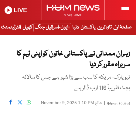
LIVE
9 Aug, 2026
صفحۂ اول
تازہ ترین
پاکستان
دنیا
ایران-اسرائیل جنگ
کھیل
انٹرٹینمنٹ
زہران ممدانی نے پاکستانی خاتون کو اپنی ٹیم کا
سربراہ مقرر کر دیا
نیویارک امریکہ کا سب سے بڑا شہر ہے جس کا سالانہ
بجٹ تقریباً 116 ارب ڈالر ہے
|
شائع
November 9, 2025 1:10 PM
Adnan Yousaf