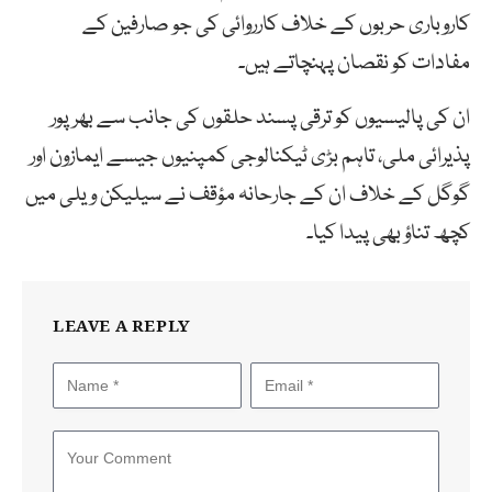
کاروباری حربوں کے خلاف کارروائی کی جو صارفین کے
مفادات کو نقصان پہنچاتے ہیں۔
ان کی پالیسیوں کو ترقی پسند حلقوں کی جانب سے بھرپور
پذیرائی ملی، تاہم بڑی ٹیکنالوجی کمپنیوں جیسے ایمازون اور
گوگل کے خلاف ان کے جارحانہ مؤقف نے سیلیکن ویلی میں
کچھ تناؤ بھی پیدا کیا۔
LEAVE A REPLY