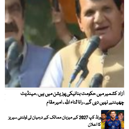
آزاد کشمیر میں حکومت بنانیکی پوزیشن میں ہیں ، مینڈیٹ
عوا
چھیننے نہیں دیں گے ، رانا ثناء اللہ ، امیر مقام
کم
ورلڈ کپ 2027 کے میزبان ممالک کے درمیان ٹی ٹوئنٹی سیریز
کا اعلان