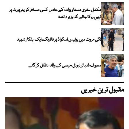
مکمل سفری دستاویزات کے حامل کسی مسافر کو ایئرپورٹ پر
نہیں روکا جائے گا، وزیر داخلہ
لکی مروت میں پولیس اسکواڈ پر فائرنگ، ایک اہلکار شہید
معروف فٹبالر لیونل میسی کے والد انتقال کر گئے
مقبول ترین خبریں