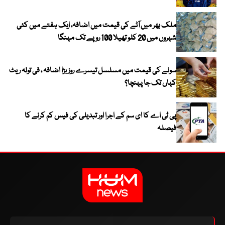
ملک بھر میں آٹے کی قیمت میں اضافہ، ایک ہفتے میں کئی
شہروں میں 20 کلو تھیلا 100 روپے تک مہنگا
سونے کی قیمت میں مسلسل تیسرے روز بڑا اضافہ ، فی تولہ ریٹ
کہاں تک جا پہنچا؟
پی ٹی اے کا ای سم کے اجرا اور تبدیلی کی فیس کم کرنے کا
فیصلہ