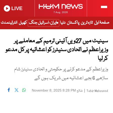
LIVE
7 Aug, 2026
صفحۂ اول
تازہ ترین
پاکستان
دنیا
ایران-اسرائیل جنگ
کھیل
انٹرٹینمنٹ
سینیٹ میں 27ویں آئینی ترمیم کے معاملے پر
وزیراعظم نے اتحادی سنیٹرز کو اعشائیہ پر کل مدعو
کر لیا
وزیراعظم کے مدعو کرنے پر حکومتی و اتحادی سنیٹرز شام
ساڑھے 6 بجے اعشائیہ میں شریک ہوں گے
|
شائع
November 8, 2025 8:28 PM
Tahir Mehmood