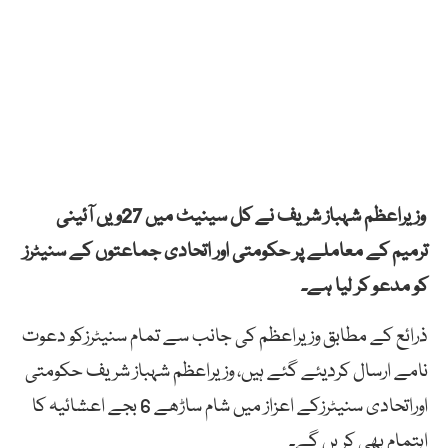
وزیراعظم شہباز شریف نے کل سینیٹ میں 27ویں آئینی
ترمیم کے معاملے پر حکومتی اور اتحادی جماعتوں کے سنیٹرز
کو مدعو کر لیا ہے۔
ذرائع کے مطابق وزیراعظم کی جانب سے تمام سنیٹرزکو دعوت
نامے ارسال کردیئے گئے ہیں، وزیراعظم شہباز شریف حکومتی
اوراتحادی سنیٹرزکے اعزاز میں شام ساڑھے 6 بجے اعشائیہ کا
اہتمام بھی کریں گے۔