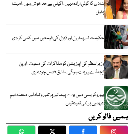
شادی کا کوئی ارادہ نہیں، اکیلی بے حد خوش ہوں، امیشا
پٹیل
حکومت نے پیٹرول اور ڈیزل کی قیمتوں میں کمی کر دی
وزیراعظم کی اپوزیشن کو مذاکرات کی دعوت، اوپن
ایجنڈے پر بات ہوگی، طارق فضل چودھری
بیوروکریسی میں بڑے پیمانے پر تقرر و تبادلے، متعدد اہم
عہدوں پر نئی تعیناتیاں
ہمیں فالو کریں