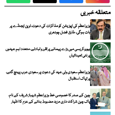
WhatsApp
Twitter
Facebook
Faceboo
متعلقہ خبریں
وزیراعظم کی اپوزیشن کو مذاکرات کی دعوت، اوپن ایجنڈے پر
بات ہوگی، طارق فضل چودھری
بیوروکریسی میں بڑے پیمانے پر تقرر و تبادلے، متعدد اہم عہدوں
پر نئی تعیناتیاں
وزیراعظم سعودی ولی عہد کی دعوت پر سعودی عرب پہنچ گئے،
پر تپاک استقبال
چین کے صدر کا خصوصی خط وزیراعظم شہباز شریف کے نام،
پاک چین شراکت داری مزید مضبوط بنانے کے عزم کا اظہار