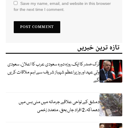
Save my name, email, and website in this browser
for the next time I comment.
تازہ ترین خبریں
ترک صدر کا ایک روزہ دورہ سعودی عرب کا اعلان، سعودی
ولی عہد اور وزیراعظم شہباز شریف سے اہم ملاقات کریں
گے
دمشق کے نواحی علاقے جرمانہ میں منی بس میں
دھماکہ، 2 افراد جاں بحق، متعدد زخمی