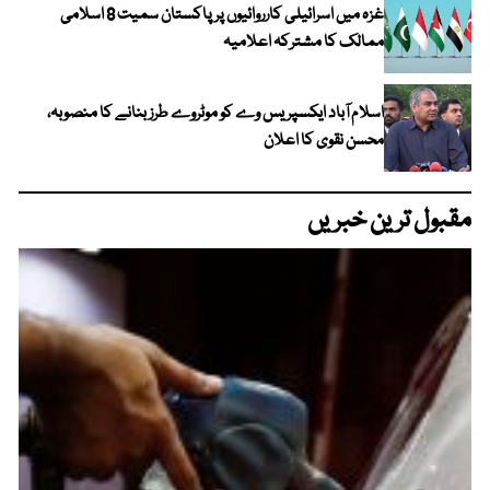
غزہ میں اسرائیلی کارروائیوں پر پاکستان سمیت 8 اسلامی
ممالک کا مشترکہ اعلامیہ
اسلام آباد ایکسپریس وے کو موٹروے طرز بنانے کا منصوبہ،
محسن نقوی کا اعلان
مقبول ترین خبریں