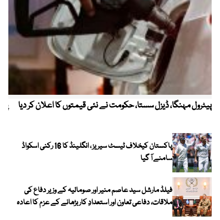
پیٹرول مہنگا، ڈیزل سستا، حکومت نے نئی قیمتوں کا اعلان کر دیا
پنج
پاکستان کیخلاف ٹیسٹ سیریز ، انگلینڈ کا 16 رکنی اسکواڈ
سامنے آ گیا
فیلڈ مارشل سید عاصم منیر اور صومالیہ کے وزیر دفاع کی
ملاقات، دفاعی تعاون اور استعدادِ کار بڑھانے کے عزم کا اعادہ