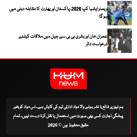
ویمنز ایشیا کپ 2026، پاکستان اور بھارت کا مقابلہ دبئی میں
ہو گا
عمران خان اور بشریٰ بی بی سے جیل میں ملاقات کیلئے
درخواست دائر
ہم نیوز پر شائع یا نشر ہونے والا مواد ادارتی ٹیم کی کاوش ہے۔ اس مواد کو بغیر
پیشگی اجازت کسی بھی صورت میں استعمال یا نقل کرنا درست نہیں۔ تمام
حقوق محفوظ ہیں © 2026