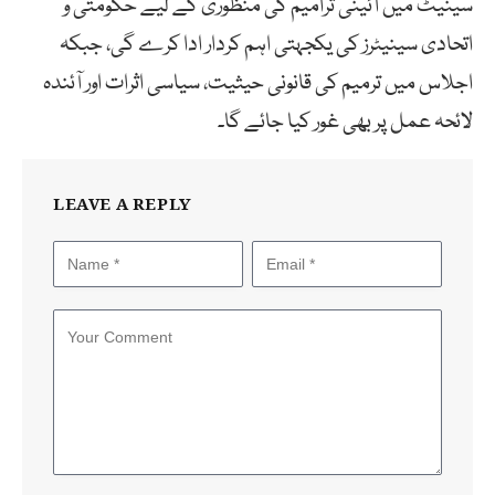
سینیٹ میں آئینی ترامیم کی منظوری کے لیے حکومتی و
اتحادی سینیٹرز کی یکجہتی اہم کردار ادا کرے گی، جبکہ
اجلاس میں ترمیم کی قانونی حیثیت، سیاسی اثرات اور آئندہ
لائحہ عمل پر بھی غور کیا جائے گا۔
LEAVE A REPLY