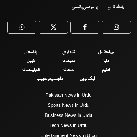
رابطہ کریں
پرائیویسی پالیسی
WhatsApp
Twitter
Facebook
Faceboo
صفحۂ اول
تازہ ترین
پاکستان
دنیا
معیشت
کھیل
تعلیم
صحت
انٹرٹینمنٹ
ٹیکنالوجی
دلچسپ و عجیب
Pakistan News in Urdu
Sports News in Urdu
Business News in Urdu
Tech News in Urdu
Entertainment News in Urdu