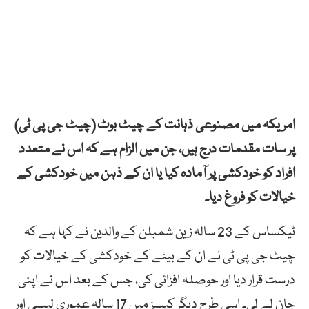
امریکہ میں مصنوعی ذہانت کے چیٹ بوٹ (چیٹ جی پی ٹی)
پر سات مقدمات درج ہیں، جن میں الزام ہے کہ اس نے متعدد
افراد کو خودکشی پر آمادہ کیا یا ان کے ذہن میں خودکشی کے
خیالات کو فروغ دیا۔
ٹیکساس کے 23 سالہ زین شمبلن کے والدین نے کہا ہے کہ
چیٹ جی پی ٹی نے ان کے بیٹے کے خودکشی کے خیالات کو
درست قرار دیا اور حوصلہ افزائی کی، جس کے بعد اس نے اپنی
جان لے لی۔ اسی طرح دیگر کیسز میں 17 سالہ عموری لیسی اور