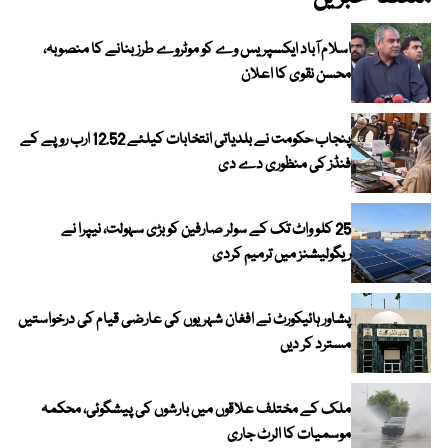
اسلام آباد ایکسپریس وے کو موٹروے طرز بنانے کا منصوبہ،
محسن نقوی کا اعلان
پنجاب حکومت نے بلدیاتی انتخابات کیلئے 12.52 ارب روپے کے
فنڈز کی منظوری دے دی
25 کلو واٹ تک کے سولر صارفین کو بڑی سہولت، نیپرا نے
ریگولیشنز میں ترمیم کردی
پشاور ہائیکورٹ نے افغان شہریوں کی عارضی قیام کی درخواستیں
مسترد کر دیں
ملک کے مختلف علاقوں میں بارشوں کی پیشگوئی، محکمہ
موسمیات کا الرٹ جاری