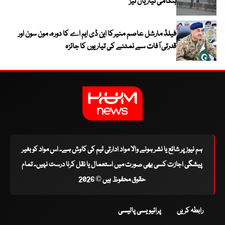
ہنگامی تیاریاں تیز
فیلڈ مارشل عاصم منیرکا این ڈی ایم اے کا دورہ، مون سون اور
قدرتی آفات سے نمٹنے کی تیاریوں کا جائزہ
ہم نیوز پر شائع یا نشر ہونے والا مواد ادارتی ٹیم کی کاوش ہے۔ اس مواد کو بغیر
پیشگی اجازت کسی بھی صورت میں استعمال یا نقل کرنا درست نہیں۔ تمام
حقوق محفوظ ہیں © 2026
رابطہ کریں
پرائیویسی پالیسی