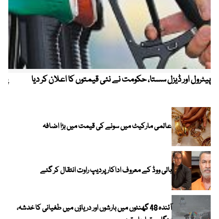
پیٹرول اور ڈیزل سستا، حکومت نے نئی قیمتوں کا اعلان کر دیا
پیٹ
عالمی مارکیٹ میں سونے کی قیمت میں بڑا اضافہ
بالی ووڈ کے معروف اداکار پردیپ راوت انتقال کر گئے
آئندہ 48 گھنٹوں میں بارشوں اور دریاؤں میں طغیانی کا خدشہ،