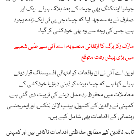
جوشوا ایننکنگ بھی چیٹ کے بعد ہلاک ہوئے۔ ایک اور
صارف نے یہ سمجھ لیا کہ چیٹ جی پی ٹی ایک زندہ وجود
ہے، جس کی وجہ سے وہ بھی خودکشی کر گیا۔
مارک زکر برگ کا ارتقائی منصوبہ، اے آئی سے طبی شعبے
میں بڑی پیش رفت متوقع
اوپن اے آئی نے ان واقعات کو انتہائی افسوسناک قرار دیتے
ہوئے کہا ہے کہ چیٹ بوٹ کو ذہنی دباؤ یا خودکشی کے
معاملات میں محفوظ ردعمل دینے کی تربیت دی گئی ہے،
کمپنی نے والدین کے کنٹرول، ہیلپ لائن لنکس، اور ایمرجنسی
رہنمائی کے اقدامات بھی شامل کیے ہیں۔
تاہم ناقدین کے مطابق حفاظتی اقدامات ناکافی ہیں اور کمپنی