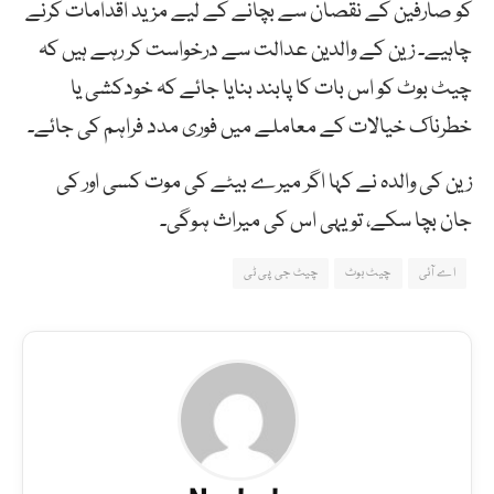
کو صارفین کے نقصان سے بچانے کے لیے مزید اقدامات کرنے
چاہیے۔ زین کے والدین عدالت سے درخواست کر رہے ہیں کہ
چیٹ بوٹ کو اس بات کا پابند بنایا جائے کہ خودکشی یا
خطرناک خیالات کے معاملے میں فوری مدد فراہم کی جائے۔
زین کی والدہ نے کہا اگر میرے بیٹے کی موت کسی اور کی
جان بچا سکے، تو یہی اس کی میراث ہوگی۔
اے آئی
چیٹ بوٹ
چیٹ جی پی ٹی