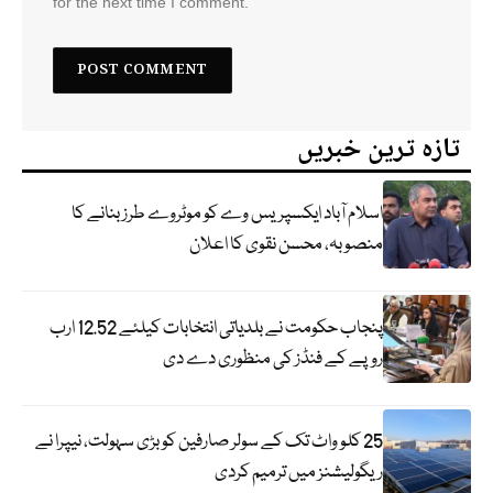
for the next time I comment.
تازہ ترین خبریں
اسلام آباد ایکسپریس وے کو موٹروے طرز بنانے کا
منصوبہ، محسن نقوی کا اعلان
پنجاب حکومت نے بلدیاتی انتخابات کیلئے 12.52 ارب
روپے کے فنڈز کی منظوری دے دی
25 کلو واٹ تک کے سولر صارفین کو بڑی سہولت، نیپرا نے
ریگولیشنز میں ترمیم کردی