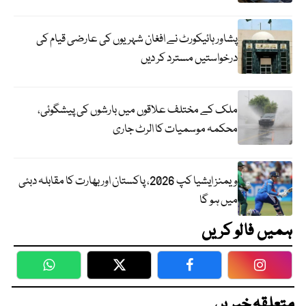
پشاور ہائیکورٹ نے افغان شہریوں کی عارضی قیام کی
درخواستیں مسترد کر دیں
ملک کے مختلف علاقوں میں بارشوں کی پیشگوئی،
محکمہ موسمیات کا الرٹ جاری
ویمنز ایشیا کپ 2026، پاکستان اور بھارت کا مقابلہ دبئی
میں ہو گا
ہمیں فالو کریں
WhatsApp
Twitter
Facebook
Faceboo
متعلقہ خبریں