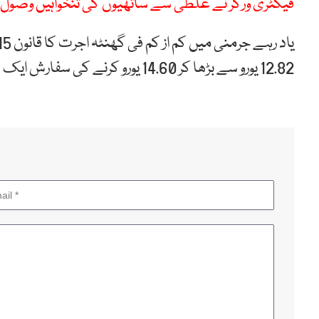
فیکٹری ورکر نے غلطی سے ساتھیوں کی تنخواہیں وصول کر
12.82 یورو سے بڑھا کر 14.60 یورو کرنے کی سفارش ایک غیر جانبدار کمیشن نے کی تھی۔