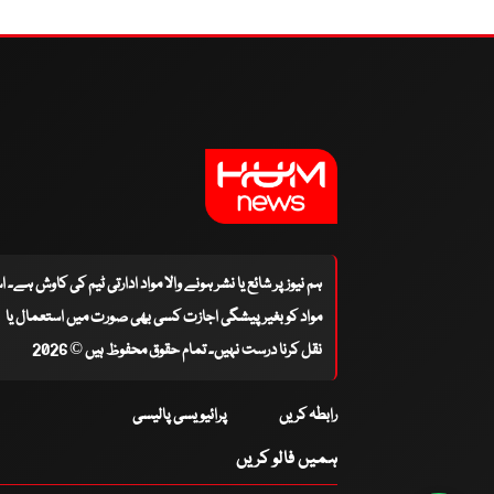
ہم نیوز پر شائع یا نشر ہونے والا مواد ادارتی ٹیم کی کاوش ہے۔ 
مواد کو بغیر پیشگی اجازت کسی بھی صورت میں استعمال یا
نقل کرنا درست نہیں۔ تمام حقوق محفوظ ہیں © 2026
رابطہ کریں
پرائیویسی پالیسی
ہمیں فالو کریں