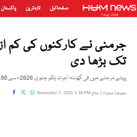
صفحۂ اول
تازہ ترین
پاکستان
7 Aug, 2026
جرمنی نے کارکنوں کی کم از
تک بڑھا دی
پہلے مرحلے میں فی گھنٹہ اجرت یکم جنوری 2026ء سے 13.90 یورو ، یکم جنوری 2027ء سے 14.60 یورو کر دی جائیگی
|
شائع
November 7, 2025 3:38 PM
Faisal Zaheer