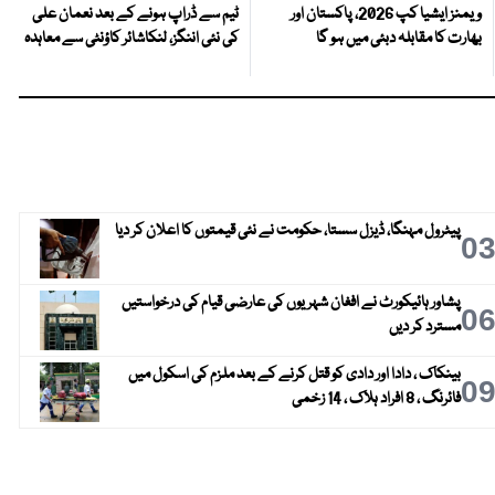
ویمنز ایشیا کپ 2026، پاکستان اور
ٹیم سے ڈراپ ہونے کے بعد نعمان علی
بھارت کا مقابلہ دبئی میں ہو گا
کی نئی اننگز، لنکاشائر کاؤنٹی سے معاہدہ
پیٹرول مہنگا، ڈیزل سستا، حکومت نے نئی قیمتوں کا اعلان کر دیا
0
پشاور ہائیکورٹ نے افغان شہریوں کی عارضی قیام کی درخواستیں
0
مسترد کر دیں
بینکاک ، دادا اور دادی کو قتل کرنے کے بعد ملزم کی اسکول میں
0
فائرنگ ، 8 افراد ہلاک ، 14 زخمی