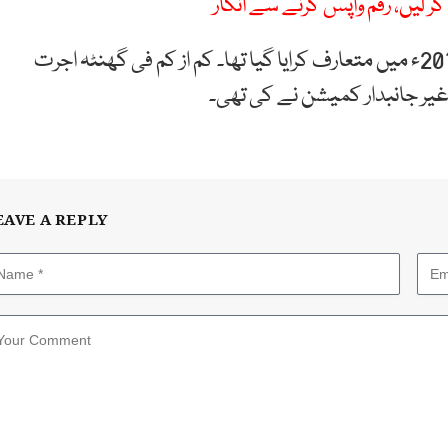
 لیں، رقم واپس کرنے سے انکار
یاد رہے جرمنی میں کم از کم فی گھنٹہ اجرت کا قانون 2015ء میں متعارف کرایا گیا تھا۔ کم از کم فی گھنٹہ اجرت
EAVE A REPLY