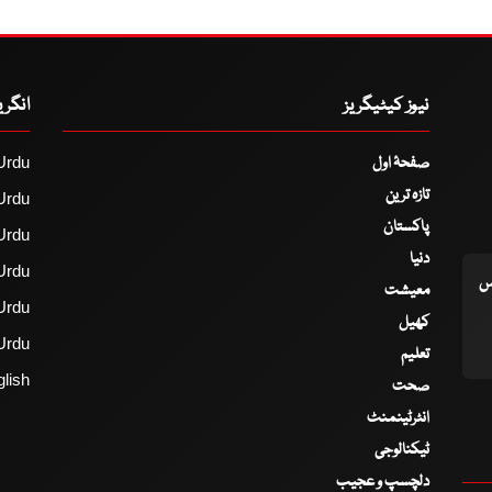
نیوز کیٹیگریز
انگر
صفحۂ اول
Urdu
تازہ ترین
Urdu
پاکستان
Urdu
دنیا
Urdu
اس
معیشت
Urdu
کھیل
Urdu
تعلیم
lish
صحت
انٹرٹینمنٹ
ٹیکنالوجی
دلچسپ و عجیب