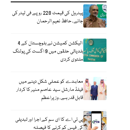
پیٹرول کی قیمت 228 روپے فی لیٹر کی
جائے، حافظ نعیم الرحمان
الیکشن کمیشن نے بلوچستان کے 4
بلدیاتی حلقوں میں 9 اگست کی پولنگ
ملتوی کردی
معاہدے کو عملی شکل دینے میں
فیلڈ مارشل سید عاصم منیر کا کردار
قابل قدر ہے، وزیراعظم
پی ٹی اے کا ای سم کے اجرا اور تبدیلی
کی فیس کم کرنے کا فیصلہ