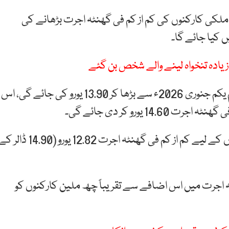
ے ملکی کارکنوں کی کم از کم فی گھنٹہ اجرت بڑھانے کی
 کیا جائے گا۔
یادہ تنخواہ لینے والے شخص بن گئے
اضافے کے پہلے مرحلے میں فی گھنٹہ اجرت کی یہ رقم یکم جنوری 2026ء سے بڑھا کر 13.90 یورو کی جائے گی، اس
اس وقت ملک میں جزوقتی ملازمتیں کرنے والے کارکنوں کے لیے کم از کم فی گھنٹہ اجرت 12.82 یورو (14.90 ڈا
ہ اجرت میں اس اضافے سے تقریباً چھ ملین کارکنوں کو