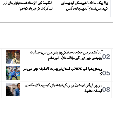
براڈ پیک حادثہ،5غیرملکی کوہ پیماؤں
انگلینڈ کے 25 سالہ فاسٹ باؤلر جان ٹرنر
کی میتیں اسلام آبادپہنچادی گئیں
نے کرکٹ کو خیر باد کہہ دیا
آزاد کشمیر میں حکومت بنانیکی پوزیشن میں ہیں ، مینڈیٹ
3
02
چھیننے نہیں دیں گے ، رانا ثناء اللہ ، امیر مقام
ویمنز ایشیا کپ 2026، پاکستان اور بھارت کا مقابلہ دبئی میں ہو
6
05
گا
بانی پی ٹی آئی اور بشریٰ بی بی کی قیدِ تنہائی کیس، دلائل مکمل،
9
08
فیصلہ محفوظ