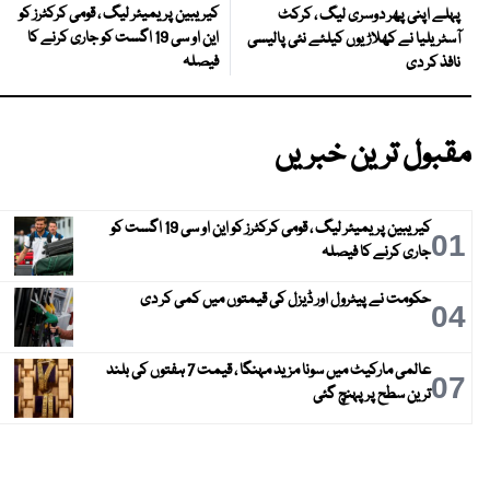
کیریبین پریمیئر لیگ ، قومی کرکٹرز کو
پہلے اپنی پھر دوسری لیگ ، کرکٹ
این او سی 19 اگست کو جاری کرنے کا
آسٹریلیا نے کھلاڑیوں کیلئے نئی پالیسی
فیصلہ
نافذ کر دی
مقبول ترین خبریں
کیریبین پریمیئر لیگ ، قومی کرکٹرز کو این او سی 19 اگست کو
01
جاری کرنے کا فیصلہ
حکومت نے پیٹرول اور ڈیزل کی قیمتوں میں کمی کر دی
04
عالمی مارکیٹ میں سونا مزید مہنگا ، قیمت 7 ہفتوں کی بلند
07
ترین سطح پر پہنچ گئی