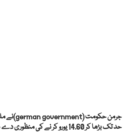
جرمن حکوم
حد تک بڑھا کر 14.60 یورو کر نے کی منظوری دے دی ۔