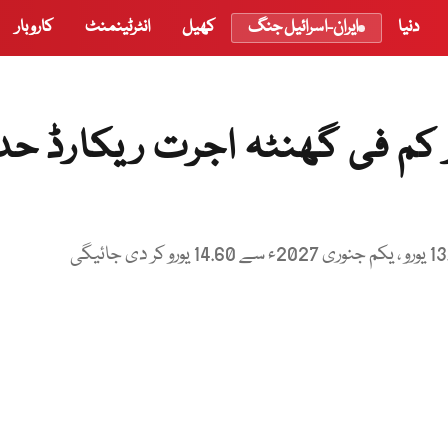
دنیا
ایران-اسرائیل جنگ
کھیل
انٹرٹینمنٹ
کاروبار
 کم فی گھنٹہ اجرت ریکارڈ حد