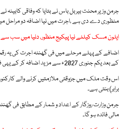
جرمن وزیر محنت بیربل باس نے بتایا کہ وفاقی کابینہ ن
منظوری دے دی ہے ،اجرت میں نیا اضافہ دو مراحل میں
ایلون مسک کیلئے نیا پیکیج منظور، دنیا میں سب سے ز
کے بعد یکم جنوری 2027ء سے مزید اضافہ کر کے یہی فی گھنٹہ اجرت 14.60 یورو کر دی جائے گی۔
برابر) بنتی ہے۔
جرمن وزارت روزگار کے اعداد و شمار کے مطابق فی گھنٹ
مالی فائدہ ہو گا۔