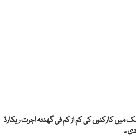
ت (german government)نے ملک میں کارکنوں کی کم از کم فی گھنٹہ اجرت ریکارڈ