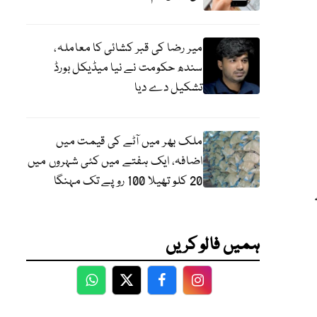
میر رضا کی قبر کشائی کا معاملہ،
سندھ حکومت نے نیا میڈیکل بورڈ
تشکیل دے دیا
ملک بھر میں آٹے کی قیمت میں
اضافہ، ایک ہفتے میں کئی شہروں میں
20 کلو تھیلا 100 روپے تک مہنگا
لر کے
ہمیں فالو کریں
WhatsApp
Twitter
Facebook
Facebook