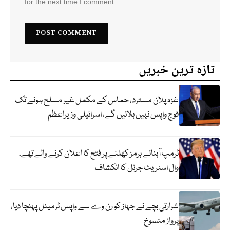
for the next time I comment.
تازہ ترین خبریں
غزہ پلان مسترد، حماس کے مکمل غیر مسلح ہونے تک
فوج واپس نہیں بلائیں گے، اسرائیلی وزیراعظم
ٹرمپ آبنائے ہرمز کھلنے پر فتح کا اعلان کرنے والے تھے،
وال اسٹریٹ جرنل کا انکشاف
شرارتی بچے نے جہاز کو رن وے سے واپس ٹرمینل پہنچا دیا،
پرواز منسوخ