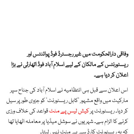
وفاقی دارالحکومت میں غیر رجسٹرڈ فوڈ پوائنٹس اور
ریسٹورنٹس کے مالکان کے لیے اسلام آباد فوڈ اتھارٹی نے بڑا
اعلان کر دیا ہے۔
اس اعلان سے قبل ہی انتظامیہ نے اسلام آباد کی جناح سپر
مارکیٹ میں واقع مشہور ‘کابل ریسٹورنٹ’ کو جزوی طور پر سیل
کر دیا۔ ریسٹورنٹ پر
کیش لیس پے منٹ
قواعد کی خلاف ورزی
کرنے کا الزام ہے۔ شہریوں نے سوشل میڈیا پر معاملہ اٹھایا تھا
کہ یہ ریسٹورنٹ کارڈ سے پے منٹ نہیں لیتا۔