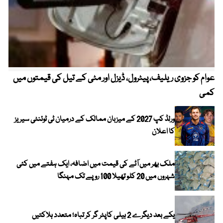
عوام کو جزوی ریلیف، پیٹرول، ڈیزل اور مٹی کے تیل کی قیمتوں میں
4 روز میں سونے کی قیمت میں بڑا اضافہ
کمی
ورلڈ کپ 2027 کے میزبان ممالک کے درمیان ٹی ٹوئنٹی سیریز
کا اعلان
ملک بھر میں آٹے کی قیمت میں اضافہ، ایک ہفتے میں کئی
شہروں میں 20 کلو تھیلا 100 روپے تک مہنگا
یکے بعد دیگرے 2 ہیلی کاپٹر گر کر تباہ؛ متعدد ہلاکتیں