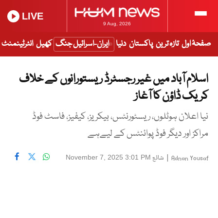
LIVE
9 Aug, 2026
صفحۂ اول
تازہ ترین
پاکستان
دنیا
ایران-اسرائیل جنگ
کھیل
انٹرٹینمنٹ
اسلام آباد میں غیر رجسٹرڈ ریستورانوں کے خلاف
کریک ڈاؤن کا آغاز
نیا اعلان ہوٹلوں، ریسٹورنٹس، بیکریز، کیفیز، فاسٹ فوڈ
مراکز اور دیگر فوڈ پوائنٹس کے لیےہے
|
شائع
November 7, 2025 3:01 PM
Adnan Yousaf