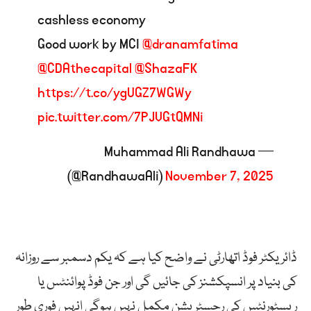
cashless economy
Good work by MCI
@dranamfatima
@CDAthecapital
@ShazaFK
https://t.co/ygUGZ7WGWy
pic.twitter.com/7PJVGtQMNi
— Muhammad Ali Randhawa
(@RandhawaAli)
November 7, 2025
ڈائریکٹر فوڈ اتھارٹی نے واضح کیا ہے کہ یکم دسمبر سے روزانہ
کی بنیاد پر انسپکشنز کی جائیں گی اور جن فوڈ پوائنٹس یا
ریسٹورنٹس کی رجسٹریشن مکمل نہیں ہوگی انہیں فوری طور