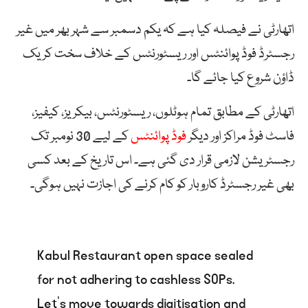
اتھارٹی نے فیصلہ کیا ہے کہ یکم دسمبر سے شہر بھر میں غیر
رجسٹرڈ فوڈ پوائنٹس اور ریسٹورنٹس کے خلاف سخت کریک
ڈاؤن شروع کیا جائے گا۔
اتھارٹی کے مطابق تمام ہوٹلوں، ریسٹورنٹس، بیکریز، کیفیز،
فاسٹ فوڈ مراکز اور دیگر
فوڈ پوائنٹس
کے لیے 30 نومبر تک
رجسٹریشن لازمی قرار دی گئی ہے۔ اس تاریخ کے بعد کسی
بھی غیر رجسٹرڈ کاروبار کو کام کرنے کی اجازت نہیں ہوگی۔
Kabul Restaurant open space sealed
for not adhering to cashless SOPs.
Let’s move towards digitisation and