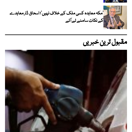
‘مکہ معاہدہ کسی ملک کے خلاف نہیں’؛ اسحاق ڈار معاہدے
کے نکات سامنے لے آئے
مقبول ترین خبریں