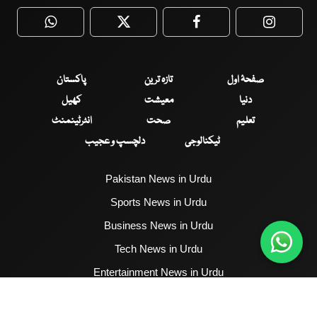
WhatsApp
Twitter
Facebook
Faceboo
صفحۂ اول
تازہ ترین
پاکستان
دنیا
معیشت
کھیل
تعلیم
صحت
انٹرٹینمنٹ
ٹیکنالوجی
دلچسپ و عجیب
Pakistan News in Urdu
Sports News in Urdu
Business News in Urdu
Tech News in Urdu
Entertainment News in Urdu
Health News in Urdu