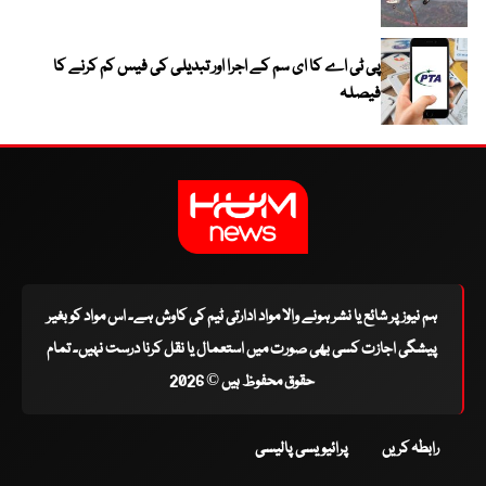
پی ٹی اے کا ای سم کے اجرا اور تبدیلی کی فیس کم کرنے کا
فیصلہ
ہم نیوز پر شائع یا نشر ہونے والا مواد ادارتی ٹیم کی کاوش ہے۔ اس مواد کو بغیر
پیشگی اجازت کسی بھی صورت میں استعمال یا نقل کرنا درست نہیں۔ تمام
حقوق محفوظ ہیں © 2026
رابطہ کریں
پرائیویسی پالیسی