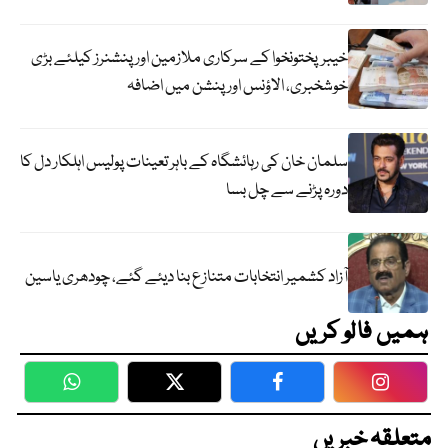
خیبرپختونخوا کے سرکاری ملازمین اور پنشنرز کیلئے بڑی
خوشخبری، الاؤنس اور پنشن میں اضافہ
سلمان خان کی رہائشگاہ کے باہر تعینات پولیس اہلکار دل کا
دورہ پڑنے سے چل بسا
آزاد کشمیر انتخابات متنازع بنا دیئے گئے، چودھری یاسین
ہمیں فالو کریں
WhatsApp
Twitter
Facebook
Faceboo
متعلقہ خبریں