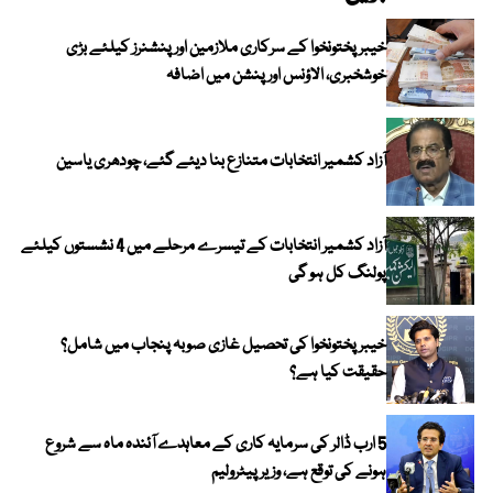
خیبرپختونخوا کے سرکاری ملازمین اور پنشنرز کیلئے بڑی
خوشخبری، الاؤنس اور پنشن میں اضافہ
آزاد کشمیر انتخابات متنازع بنا دیئے گئے، چودھری یاسین
آزاد کشمیر انتخابات کے تیسرے مرحلے میں 4 نشستوں کیلئے
پولنگ کل ہو گی
خیبر پختونخوا کی تحصیل غازی صوبہ پنجاب میں شامل؟
حقیقت کیا ہے؟
5 ارب ڈالر کی سرمایہ کاری کے معاہدے آئندہ ماہ سے شروع
ہونے کی توقع ہے، وزیر پیٹرولیم