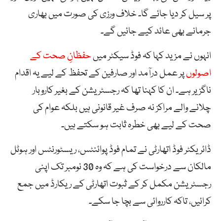
پر سیل کر دیا جائے گا۔ خلاف ورزی کی صورت میں بھاری
جرمانے بھی عائد کیے جائیں گے۔
انہوں نے مزید کہا کہ فوڈ سیکٹر میں
حفظانِ صحت کے
اصولوں
پر عمل درآمد اور صارفین کے تحفظ کے لیے یہ اقدام
ناگزیر ہے۔ ان کا کہنا تھا کہ رجسٹریشن کے بغیر کاروبار
چلانے والے مراکز نہ صرف غیر قانونی ہیں بلکہ عوام کی
صحت کے لیے بھی خطرہ ثابت ہو سکتے ہیں۔
ڈائریکٹر فوڈ اتھارٹی نے تمام فوڈ پوائنٹس، ریسٹورنٹس اور ہوٹل
مالکان سے درخواست کی ہے کہ وہ 30 نومبر تک اپنی
رجسٹریشن مکمل کر کے ثبوت اتھارٹی کے ریکارڈ میں جمع
کرائیں، تاکہ کارروائی سے بچا جا سکے۔