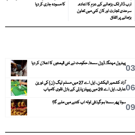
ارب ڈالر تک بڑھانے کے عزم کا اعادہ،
کا مسودہ جاری کر دیا
سرحدی تجارت اور کان کنی میں تعاون
بڑھانے پر اتفاق
پیٹرول مہنگا، ڈیزل سستا، حکومت نے نئی قیمتوں کا اعلان کر دیا
0
آزاد کشمیر الیکشن ، ایل اے 27 میں مسلم لیگ (ن) کی نورین
0
عارف ، ایل اے 28 میں پیپلز پارٹی کے بازل نقوی کامیاب
سونا پھر سستا ہوگیا،فی تولہ اب کتنے میں ملے گا؟
0