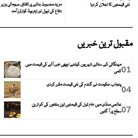
مزید مضبوط بنانے پر اتفاق، صومالی وزیر
نئی قیمتوں کا اعلان کر دیا
دفاع کی نیول اور ایئرہیڈ کوارٹرز آمد
مقبول ترین خبریں
مہنگائی کے ستائے شہریوں کیلئے اچھی خبر، آٹے کی قیمت میں
01
کمی
پنجاب حکومت نے گندم کی نئی قیمت مقرر کردی
04
عالمی منڈی میں خام تیل کی قیمتیں تین ہفتوں کی کم ترین
07
سطح پر آ گئیں