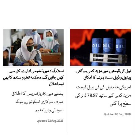
تیل کی قیمتوں میں مزید کمی ہو گئی،
اسلام آباد میں تعلیمی ادارے کل سے
پیٹرول و ڈیزل سستا ہونے کا امکان
کھل جائیں گے، محکمہ تعلیم سندھ کا بھی
اہم اعلان
امریکی خام تیل کی فی بیرل قیمت
ہفتے میں 6 روز تدریس کا اطلاق
مزید کمی کے ساتھ 78.97 ڈالر کی
صرف سرکاری اسکولوں پر ہوگا،
سطح پر آ گئی
صوبائی وزیر تعلیم
Updated 03 Aug, 2026
Updated 02 Aug, 2026