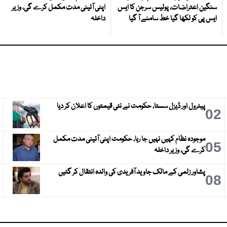
سنگین اعتراضات، پولیس سرجن کا ایس
اپنی آئینی مدت مکمل کرے گی، وزیر
ایس پی کو لکھا گیا خط سامنے آ گیا
داخلہ
پیٹرول اور ڈیزل سستا، حکومت نے نئی قیمتوں کا اعلان کر دیا
3
02
موجودہ نظام کہیں نہیں جا رہا، حکومت اپنی آئینی مدت مکمل
6
05
کرے گی، وزیر داخلہ
پشاور زلمی کے مالک جاوید آفریدی کی والدہ انتقال کر گئیں
9
08