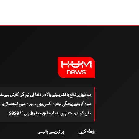
ہم نیوز پر شائع یا نشر ہونے والا مواد ادارتی ٹیم کی کاوش ہے۔ 
مواد کو بغیر پیشگی اجازت کسی بھی صورت میں استعمال یا
نقل کرنا درست نہیں۔ تمام حقوق محفوظ ہیں © 2026
رابطہ کریں
پرائیویسی پالیسی