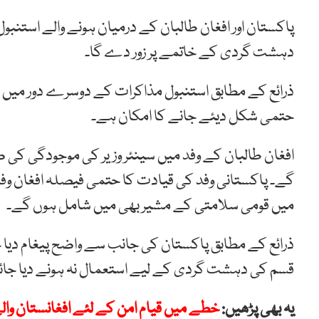
پاکستان اور افغان طالبان کے درمیان ہونے والے استنب
دہشت گردی کے خاتمے پر زور دے گا۔
ذرائع کے مطابق استنبول مذاکرات کے دوسرے دور میں 
حتمی شکل دیئے جانے کا امکان ہے۔
افغان طالبان کے وفد میں سینئر وزیر کی موجودگی کی ص
گے۔ پاکستانی وفد کی قیادت کا حتمی فیصلہ افغان وفد
میں قومی سلامتی کے مشیر بھی میں شامل ہوں گے۔
ذرائع کے مطابق پاکستان کی جانب سے واضح پیغام دیا 
قسم کی دہشت گردی کے لیے استعمال نہ ہونے دیا جائ
یہ بھی پڑھیں:
خطے میں قیام امن کے لئے افغانستان وا