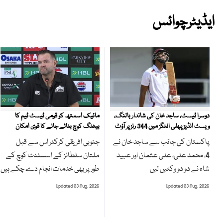
ایڈیٹرچوائس
مائیک اسمتھ کو قومی ٹیسٹ ٹیم کا
دوسرا ٹیسٹ، ساجد خان کی شاندار بالنگ،
بیٹنگ کوچ بنائے جانے کا قوی امکان
ویسٹ انڈیز پہلی اننگز میں 344 رنز پر آؤٹ
جنوبی افریقی کرکٹر اس سے قبل
پاکستان کی جانب سے ساجد خان نے
ملتان سلطانز کے اسسٹنٹ کوچ کے
4، محمد علی، علی عثمان اور عبید
طور پر بھی خدمات انجام دے چکے ہیں
شاہ نے دو دو وکٹیں لیں
Updated 03 Aug, 2026
Updated 03 Aug, 2026