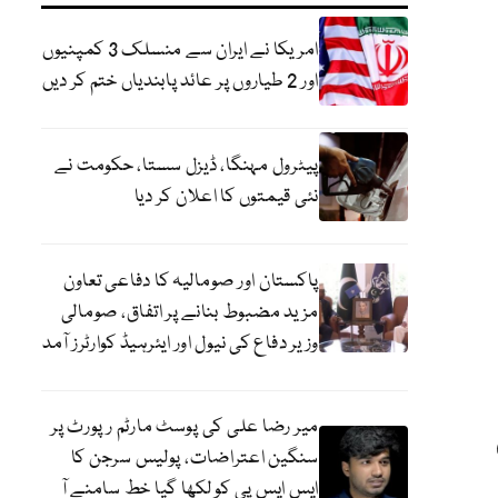
امریکا نے ایران سے منسلک 3 کمپنیوں
اور 2 طیاروں پر عائد پابندیاں ختم کر دیں
پیٹرول مہنگا، ڈیزل سستا، حکومت نے
نئی قیمتوں کا اعلان کر دیا
پاکستان اور صومالیہ کا دفاعی تعاون
مزید مضبوط بنانے پر اتفاق، صومالی
وزیر دفاع کی نیول اور ایئرہیڈ کوارٹرز آمد
میر رضا علی کی پوسٹ مارٹم رپورٹ پر
سنگین اعتراضات، پولیس سرجن کا
ایس ایس پی کو لکھا گیا خط سامنے آ