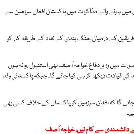
ول میں ہونے والے مذاکرات میں پاکستان افغان سرزمین سے
فریقین کے درمیان جنگ بندی کے نفاذ کے طریقہ کار کو
ورت میں وزیر دفاع خواجہ آصف بھی استنبول روانہ ہوں
 کی قیادت دیکھ کر ہی کیا جائے گا۔ جبکہ پاکستانی وفد
جائے گا کہ افغان سرزمین کو پاکستان کے خلاف کسی بھی
ے۔
لے دانشمندی سے کام لیں، خواجہ آصف