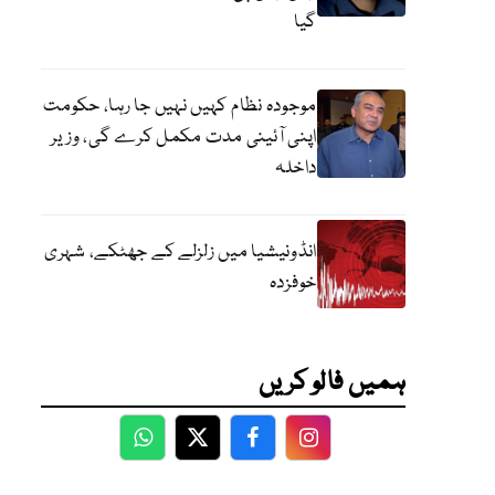
گیا
موجودہ نظام کہیں نہیں جا رہا، حکومت
اپنی آئینی مدت مکمل کرے گی، وزیر
داخلہ
انڈونیشیا میں زلزلے کے جھٹکے، شہری
خوفزدہ
ہمیں فالو کریں
WhatsApp
Twitter
Facebook
Facebook