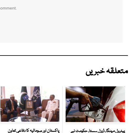
 comment.
متعلقہ خبریں
پاکستان اور صومالیہ کا دفاعی تعاون
پیٹرول مہنگا، ڈیزل سستا، حکومت نے