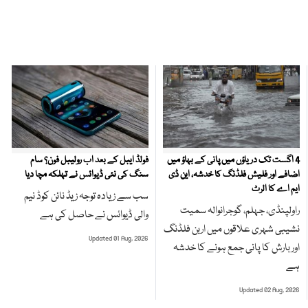
4 اگست تک دریاؤں میں پانی کے بہاؤ میں
فولڈ ایبل کے بعد اب رولیبل فون؟ سام
اضافے اور فلیش فلڈنگ کا خدشہ، این ڈی
سنگ کی نئی ڈیوائس نے تہلکہ مچا دیا
ایم اے کا الرٹ
سب سے زیادہ توجہ زیڈ نائن کوڈ نیم
راولپنڈی، جہلم، گوجرانوالہ سمیت
والی ڈیوائس نے حاصل کی ہے
نشیبی شہری علاقوں میں اربن فلڈنگ
Updated 01 Aug, 2026
اور بارش کا پانی جمع ہونے کا خدشہ
ہے
Updated 02 Aug, 2026