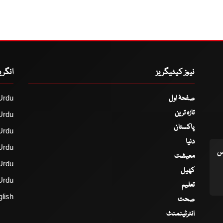
نیوز کیٹیگریز
انگر
صفحۂ اول
Urdu
تازہ ترین
Urdu
پاکستان
Urdu
دنیا
Urdu
اس
معیشت
Urdu
کھیل
Urdu
تعلیم
lish
صحت
انٹرٹینمنٹ