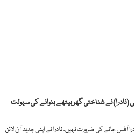
ٹی (نادرا) نے شناختی گھر بیٹھے بنوانے کی سہولت
ا آفس جانے کی ضرورت نہیں۔ نادرا نے اپنی جدید آن لائن