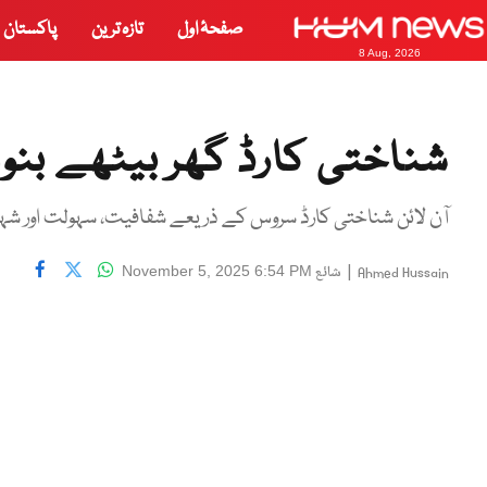
صفحۂ اول
تازہ ترین
پاکستان
8 Aug, 2026
شناختی کارڈ گھر بیٹھے بن
آن لائن شناختی کارڈ سروس کے ذریعے شفافیت، سہولت اور شہر
|
شائع
November 5, 2025 6:54 PM
Ahmed Hussain