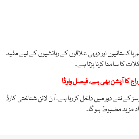
پاکستانیوں اور دیہی علاقوں کے رہائشیوں کے لیے مفید
ت کا سامنا کرنا پڑتا ہے۔
اج کا آپشن بھی ہے، فیصل واوڈا
ز کے نئے دور میں داخل کر رہا ہے۔ آن لائن شناختی کارڈ
د مزید مضبوط ہو گا۔