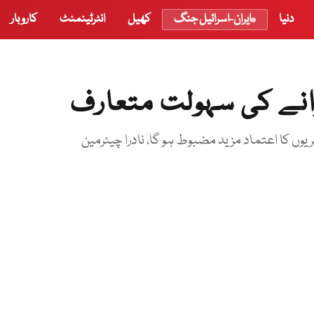
دنیا
ایران-اسرائیل جنگ
کھیل
انٹرٹینمنٹ
کاروبار
وانے کی سہولت متعارف
یوں کا اعتماد مزید مضبوط ہو گا، نادرا چیئرمین