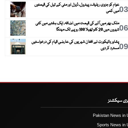
عوام کو جزوی ریلیف، پیٹرول، ڈیزل اور مٹی کے تیل کی قیمتوں
0
میں کمی
ملک بھر میں آٹے کی قیمت میں اضافہ، ایک ہفتے میں کئی
0
شہروں میں 20 کلو تھیلا 100 روپے تک مہنگا
پشاور ہائیکورٹ نے افغان شہریوں کی عارضی قیام کی درخواستیں
0
مسترد کر دیں
یزی سیکشنز
Pakistan News in 
Sports News in 