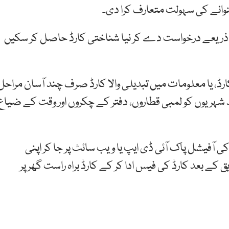
وانے کی سہولت متعارف کرا دی۔
ے ذریعے درخواست دے کر نیا شناختی کارڈ حاصل کر سکیں
رڈ، یا معلومات میں تبدیلی والا کارڈ صرف چند آسان مراحل
شہریوں کو لمبی قطاروں، دفتر کے چکروں اور وقت کے ضیاع
ی آفیشل پاک آئی ڈی ایپ یا ویب سائٹ پر جا کر اپنی
کے بعد کارڈ کی فیس ادا کر کے کارڈ براہ راست گھر پر