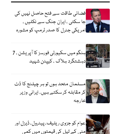
فضائی طاقت سے فتح حاصل نہیں کی
جا سکتی ، ایران جنگ سے نکلیں ،
امریکی جنرل کا صدر ٹرمپ کو مشورہ
ہنگو میں سکیورٹی فورسز کا آپریشن ، 7
دہشتگرد ہلاک ، کیپٹن شہید
مسلمان متحد ہوں تو ہر چیلنج کا ڈٹ
کر مقابلہ کر سکتے ہیں، ایرانی وزیر
خارجہ
عوام کو جزوی ریلیف، پیٹرول، ڈیزل اور
مٹی کے تیل کی قیمتوں میں کمی