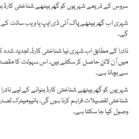
سروس کے ذریعے شہریوں کو گھر بیٹھے شناختی کارڈ بن
شہری اب گھر بیٹھے پاک آئی ڈی ایپ یا ویب سائٹ ک
گے۔
نادرا کے مطابق اب شہری نیا شناختی کارڈ، تجدید شدہ کا
میں آن لائن حاصل کر سکتے ہیں۔ اس سہولت کا مقصد 
سے بچانا ہے۔
شہریوں کو گھر بیٹھے شناختی کارڈ بنوانے کے لیے نادرا ک
شناختی تفصیلات فراہم کرنا ہوں گی۔ بائیومیٹرک تصدیق 
وصول کیا جا سکتا ہے۔