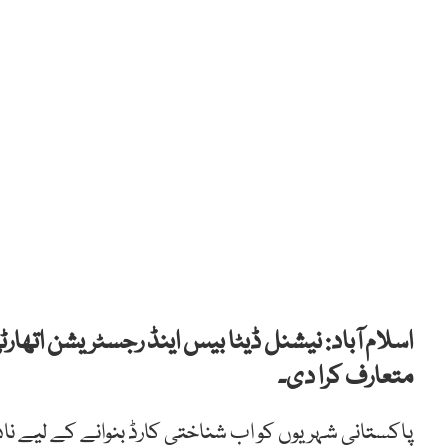
اسلام آباد: نیشنل ڈیٹا بیس اینڈ رجسٹریشن اتھار
متعارف کرا دی۔
پاکستانی شہریوں کو اب شناختی کارڈ بنوانے کے لیے نادر