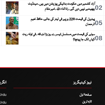
آزاد کشمیر میں حکومت بنانیکی پوزیشن میں ہیں ، مینڈیٹ
3
02
چھیننے نہیں دیں گے ، رانا ثناء اللہ ، امیر مقام
پیٹرول کی قیمت 228 روپے فی لیٹر کی جائے، حافظ نعیم
6
05
الرحمان
سونے کی قیمت میں مسلسل تیسرے روز بڑا اضافہ ، فی تولہ ریٹ
9
08
کہاں تک جا پہنچا؟
نیوز کیٹیگریز
انگر
صفحۂ اول
Urdu
تازہ ترین
Urdu