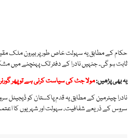
حکام کے مطابق یہ سہولت خاص طور پر بیرون ملک مقیم 
ثابت ہو گی۔ جنہیں نادرا کے دفتر تک پہنچنے میں مشکلا
یہ بھی پڑھیں:
مولا جٹ کی سیاست کرنی ہے تو پھر گورنر ر
نادرا چیئرمین کے مطابق یہ قدم پاکستان کو ڈیجیٹل سروس
سروس کے ذریعے شفافیت، سہولت اور شہریوں کا اعتما