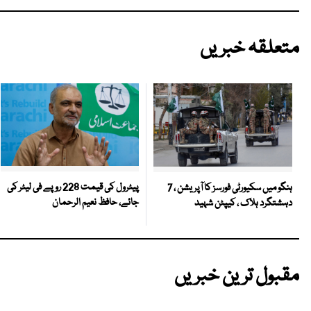
متعلقہ خبریں
پیٹرول کی قیمت 228 روپے فی لیٹر کی
ہنگو میں سکیورٹی فورسز کا آپریشن ، 7
جائے، حافظ نعیم الرحمان
دہشتگرد ہلاک ، کیپٹن شہید
مقبول ترین خبریں