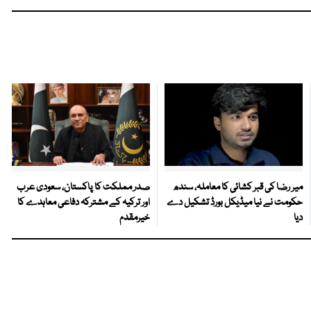
میر رضا کی قبر کشائی کا معاملہ، سندھ
صدر مملکت کا پاکستان، سعودی عرب
حکومت نے نیا میڈیکل بورڈ تشکیل دے
اور ترکیہ کے مشترکہ دفاعی معاہدے کا
دیا
خیرمقدم