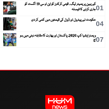
کیریبین پریمیئر لیگ ، قومی کرکٹرز کو این او سی 19 اگست کو
01
جاری کرنے کا فیصلہ
حکومت نے پیٹرول اور ڈیزل کی قیمتوں میں کمی کر دی
04
ویمنز ایشیا کپ 2026، پاکستان اور بھارت کا مقابلہ دبئی میں ہو
07
گا