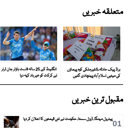
متعلقہ خبریں
انگلینڈ کے 25 سالہ فاسٹ باؤلر جان ٹرنر
براڈ پیک حادثہ،5غیرملکی کوہ پیماؤں
نے کرکٹ کو خیر باد کہہ دیا
کی میتیں اسلام آبادپہنچادی گئیں
مقبول ترین خبریں
پیٹرول مہنگا، ڈیزل سستا، حکومت نے نئی قیمتوں کا اعلان کر دیا
01