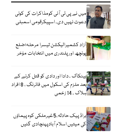
میں نے پی ٹی آئی کومذاکرات کی کوئی
دعوت نہیں دی، اسپیکرقومی اسمبلی
آزاد کشمیرالیکشن تیسرا مرحلہ؛ضلع
پونچھ اور پلندری میں انتخابات مؤخر
بینکاک ، دادا اور دادی کو قتل کرنے کے
بعد ملزم کی اسکول میں فائرنگ ، 8 افراد
ہلاک ، 14 زخمی
براڈ پیک حادثہ،5غیرملکی کوہ پیماؤں
کی میتیں اسلام آبادپہنچادی گئیں