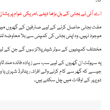
گا۔
اے آئی نے بجلی کے بل بڑھا دیئے ،امریکی عوام پریشان
مفت بجلی حاصل کرنے کے لیے صارفین کے گھروں میں 
موجود نہیں، وہ اپنی بجلی کی کمپنی سے بلا معاوض
مختلف کمپنیوں کے سولر شیئر پلانز ہوں گے جن کے لی
یہ سہولت ان گھروں کے لیے سب سے زیادہ فائدہ مند ثا
جیسے کہ گھر سے کام کرنے والے افراد، ریٹائرڈ شہری یا
دوپہر کے اوقات میں چل سکتے ہیں۔