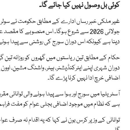
کوئی بل وصول نہیں کیا جائے گا۔
غیر ملکی خبر رساں ادارے کے مطابق حکومت نے سولر شیئ
جولائی 2026 سے شروع ہوگا۔ اس منصوبے کا مق
دینا ہے کیونکہ اس دوران سورج کی روشنی سے پیدا ہونے
حکام کے مطابق تین ریاستوں میں گھروں کو روزانہ تین
دوران شہری اپنے ایئرکنڈیشنر، ہیٹر، واشنگ مشین، اوون ی
اضافی خرچ ادا نہیں کرنا پڑے گا۔
آسٹریلیا میں سورج اور ہوا سے پیدا ہونے والی توانائی
ہے کہ نظام میں موجود اضافی بجلی عوام کو مفت فراہم
توانائی کے وزیر کرس بون نے کہا کہ یہ اقدام نہ صرف عوام