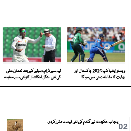
ویمنز ایشیا کپ 2026، پاکستان اور
ٹیم سے ڈراپ ہونے کے بعد نعمان علی
بھارت کا مقابلہ دبئی میں ہو گا
کی نئی اننگز، لنکاشائر کاؤنٹی سے معاہدہ
پنجاب حکومت نے گندم کی نئی قیمت مقرر کردی
3
02