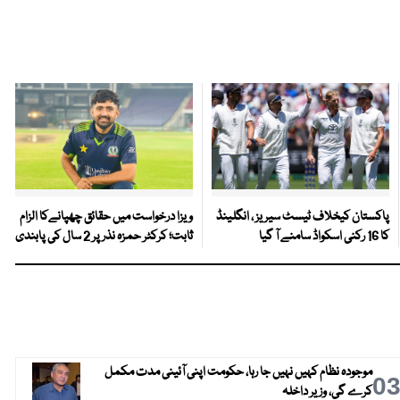
پاکستان کیخلاف ٹیسٹ سیریز ، انگلینڈ
ویزا درخواست میں حقائق چھپانےکا الزام
کا 16 رکنی اسکواڈ سامنے آ گیا
ثابت؛ کرکٹر حمزہ نذر پر 2 سال کی پابندی
موجودہ نظام کہیں نہیں جا رہا، حکومت اپنی آئینی مدت مکمل
0
کرے گی، وزیر داخلہ