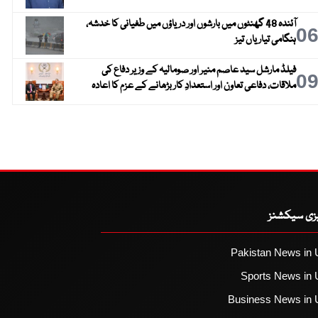
آئندہ 48 گھنٹوں میں بارشوں اور دریاؤں میں طغیانی کا خدشہ،
0
ہنگامی تیاریاں تیز
فیلڈ مارشل سید عاصم منیر اور صومالیہ کے وزیر دفاع کی
0
ملاقات، دفاعی تعاون اور استعدادِ کار بڑھانے کے عزم کا اعادہ
یزی سیکشنز
Pakistan News in 
Sports News in 
Business News in 