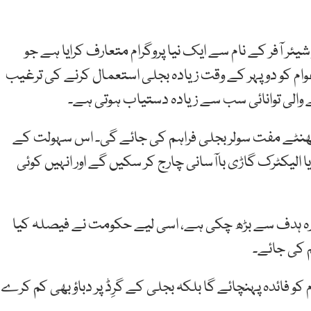
ر آفر کے نام سے ایک نیا پروگرام متعارف کرایا ہے جو
صد عوام کو دوپہر کے وقت زیادہ بجلی استعمال کرنے کی ترغیب
 والی توانائی سب سے زیادہ دستیاب ہوتی ہے۔
 گھنٹے مفت سولر بجلی فراہم کی جائے گی۔ اس سہولت کے
ا الیکٹرک گاڑی باآسانی چارج کر سکیں گے اور انہیں کوئی
 مقررہ ہدف سے بڑھ چکی ہے، اسی لیے حکومت نے فیصلہ کیا
 کی جائے۔
 کو فائدہ پہنچائے گا بلکہ بجلی کے گرِڈ پر دباؤ بھی کم کرے