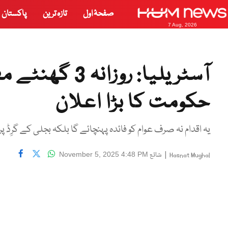
صفحۂ اول
تازہ ترین
پاکستان
7 Aug, 2026
آسٹریلیا: روز
حکومت کا بڑا اعلان
یہ اقدام نہ صرف عوام کو فائدہ پہنچائے گا بلکہ بجلی کے گرِڈ پر
|
شائع
November 5, 2025 4:48 PM
Hasnat Mughal