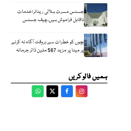
جسٹس مسرت ہلالی ریٹائر؛خدمات
ناقابل فراموش ہیں،چیف جسٹس
بچوں کو خطرات سے بروقت آگاہ نہ کرنے
پر میٹا پر مزید 567 ملین ڈالر جرمانہ
ہمیں فالو کریں
WhatsApp
Twitter
Facebook
Facebook