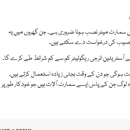
سمارٹ میٹر نصب ہونا ضروری ہے۔ جن گھروں میں یہ
ہ تنصیب کی درخواست دے سکتے ہیں۔
ے آسٹریلین انرجی ریگولیٹر کم سے کم شرائط طے کرے گا۔
بت ہوگی جو دن کے وقت بجلی زیادہ استعمال کرتے ہیں،
 وہ لوگ جن کے پاس ایسے سمارٹ آلات ہیں جو خودکار طور پر