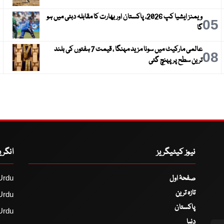
ویمنز ایشیا کپ 2026، پاکستان اور بھارت کا مقابلہ دبئی میں ہو
6
05
گا
عالمی مارکیٹ میں سونا مزید مہنگا ، قیمت 7 ہفتوں کی بلند
9
08
ترین سطح پر پہنچ گئی
نیوز کیٹیگریز
انگر
صفحۂ اول
Urdu
تازہ ترین
Urdu
پاکستان
Urdu
دنیا