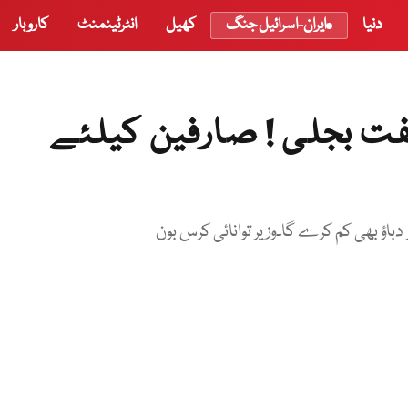
دنیا
ایران-اسرائیل جنگ
کھیل
انٹرٹینمنٹ
کاروبار
انہ 3 گھنٹے مفت بجلی ! صارفین کیلئے
 دباؤ بھی کم کرے گا۔وزیر توانائی کرس بون