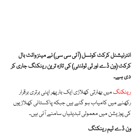
انٹرنیشنل کرکٹ کونسل (آئی سی سی) نے مینز وائٹ بال
کرکٹ (ون ڈے اور ٹی ٹوئنٹی) کی تازہ ترین رینکنگ جاری کر
دی ہے۔
رینکنگ
میں بھارتی کھلاڑی ایک بار پھر اپنی برتری برقرار
رکھنے میں کامیاب ہو گئے ہیں جبکہ پاکستانی کھلاڑیوں
کی پوزیشن میں معمولی تبدیلیاں سامنے آئی ہیں۔
ون ڈے ٹیم رینکنگ