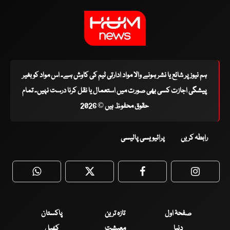
ہم نیوز پر شائع یا نشر ہونے والا مواد ادارتی ٹیم کی کاوش ہے۔ اس مواد کو بغیر
پیشگی اجازت کسی بھی صورت میں استعمال یا نقل کرنا درست نہیں۔ تمام
حقوق محفوظ ہیں © 2026
رابطہ کریں
پرائیویسی پالیسی
WhatsApp
Twitter
Facebook
Faceboo
صفحۂ اول
تازہ ترین
پاکستان
دنیا
معیشت
کھیل