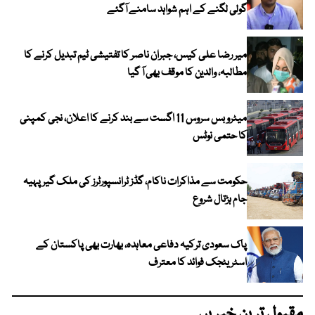
گولی لگنے کے اہم شواہد سامنے آگئے
میر رضا علی کیس، جبران ناصر کا تفتیشی ٹیم تبدیل کرنے کا
مطالبہ، والدین کا موقف بھی آ گیا
میٹرو بس سروس 11 اگست سے بند کرنے کا اعلان، نجی کمپنی
کا حتمی نوٹس
حکومت سے مذاکرات ناکام، گڈز ٹرانسپورٹرز کی ملک گیر پہیہ
جام ہڑتال شروع
پاک سعودی ترکیہ دفاعی معاہدہ، بھارت بھی پاکستان کے
اسٹریٹجک فوائد کا معترف
مقبول ترین خبریں