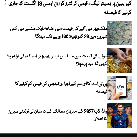
کیریبین پریمیئر لیگ ، قومی کرکٹرز کو این او سی 19 اگست کو جاری
آز
کرنے کا فیصلہ
چھی
ملک بھر میں آٹے کی قیمت میں اضافہ، ایک ہفتے میں کئی
شہروں میں 20 کلو تھیلا 100 روپے تک مہنگا
سونے کی قیمت میں مسلسل تیسرے روز بڑا اضافہ ، فی تولہ ریٹ
کہاں تک جا پہنچا؟
پی ٹی اے کا ای سم کے اجرا اور تبدیلی کی فیس کم کرنے کا
فیصلہ
ورلڈ کپ 2027 کے میزبان ممالک کے درمیان ٹی ٹوئنٹی سیریز
کا اعلان