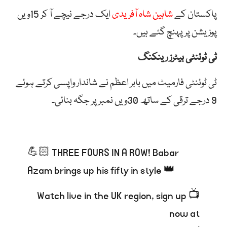
پاکستان کے
شاہین شاہ آفریدی
ایک درجے نیچے آ کر 15ویں
پوزیشن پر پہنچ گئے ہیں۔
ٹی ٹوئنٹی بیٹرز رینکنگ
ٹی ٹوئنٹی فارمیٹ میں بابر اعظم نے شاندار واپسی کرتے ہوئے
9 درجے ترقی کے ساتھ 30ویں نمبر پر جگہ بنائی۔
💪🏻 THREE FOURS IN A ROW! Babar
Azam brings up his fifty in style 👑
📺 Watch live in the UK region, sign up
now at