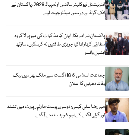
انٹرنیشنل نیوکلیئر سائنس اولمپیاڈ 2026، پاکستان نے
ایک گولڈ اور دو سلور میڈلز جیت لیے
پاکستان نے امریکا، ایران کو مذاکرات کی میز پر لا کر وہ
سفارتی کردار اداکیا جو بڑی طاقتیں نہ کرسکیں، ساؤتھ
ایشین وائسز
جماعت اسلامی کا 16 اگست سے ملک بھر میں بیک
وقت دھرنوں کا اعلان
میر رضا علی کیس: دوسری پوسٹ مارٹم رپورٹ میں تشدد
اور گولی لگنے کے اہم شواہد سامنے آگئے