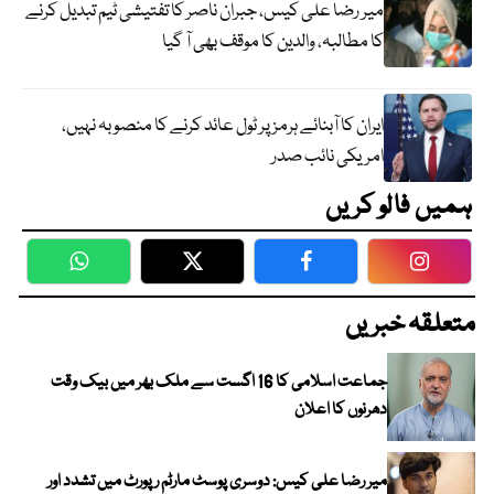
میر رضا علی کیس، جبران ناصر کا تفتیشی ٹیم تبدیل کرنے
کا مطالبہ، والدین کا موقف بھی آ گیا
ایران کا آبنائے ہرمز پر ٹول عائد کرنے کا منصوبہ نہیں،
امریکی نائب صدر
ہمیں فالو کریں
WhatsApp
Twitter
Facebook
Faceboo
متعلقہ خبریں
جماعت اسلامی کا 16 اگست سے ملک بھر میں بیک وقت
دھرنوں کا اعلان
میر رضا علی کیس: دوسری پوسٹ مارٹم رپورٹ میں تشدد اور