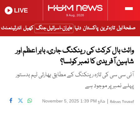
LIVE
9 Aug, 2026
صفحۂ اول
تازہ ترین
پاکستان
دنیا
ایران-اسرائیل جنگ
کھیل
انٹرٹینمنٹ
وائٹ بال کرکٹ کی رینکنگ جاری، بابر اعظم اور
شاہین آفریدی کا نمبر کونسا؟
آئی سی سی کی تازہ رینکنگ کے مطابق بھارتی ٹیم بدستور
پہلے نمبر پر موجود ہے
|
شائع
November 5, 2025 1:39 PM
Adnan Yousaf