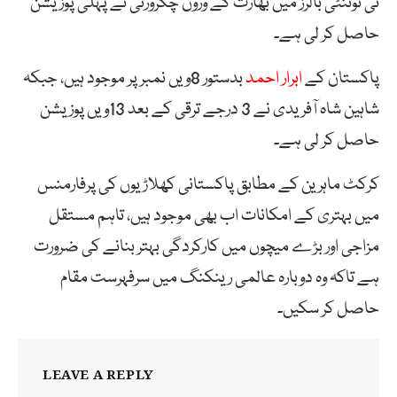
ٹی ٹوئنٹی بالرز میں بھارت کے ورون چکرورتی نے پہلی پوزیشن
حاصل کر لی ہے۔
پاکستان کے
ابرار احمد
بدستور 8ویں نمبر پر موجود ہیں، جبکہ
شاہین شاہ آفریدی نے 3 درجے ترقی کے بعد 13ویں پوزیشن
حاصل کر لی ہے۔
کرکٹ ماہرین کے مطابق پاکستانی کھلاڑیوں کی پرفارمنس
میں بہتری کے امکانات اب بھی موجود ہیں، تاہم مستقل
مزاجی اور بڑے میچوں میں کارکردگی بہتر بنانے کی ضرورت
ہے تاکہ وہ دوبارہ عالمی رینکنگ میں سرفہرست مقام
حاصل کر سکیں۔
LEAVE A REPLY