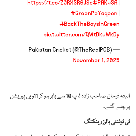
https://t.co/Z0RXSR6J9e
#PAKvSA
|
#GreenPeYaqeen
|
#BackTheBoysInGreen
pic.twitter.com/QWtDkuWkDy
— Pakistan Cricket (@TheRealPCB)
November 1, 2025
البتہ فرحان صاحب زادہ ٹاپ 10 سے باہر ہو کر 11ویں پوزیشن
پر چلے گئے۔
ٹی ٹوئنٹی بالرز رینکنگ