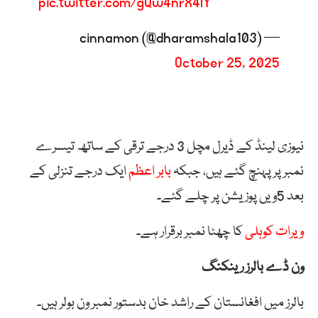
pic.twitter.com/gQw4nrX4lY
— cinnamon (@dharamshala103)
October 25, 2025
نیوزی لینڈ کے ڈیرل مچل 3 درجے ترقی کے ساتھ تیسرے
نمبر پر پہنچ گئے ہیں، جبکہ
بابر اعظم
ایک درجے تنزلی کے
بعد 5ویں پوزیشن پر چلے گئے۔
ویرات کوہلی
کا چھٹا نمبر برقرار ہے۔
ون ڈے بالرز رینکنگ
بالرز میں افغانستان کے راشد خان بدستور نمبر ون بولر ہیں۔