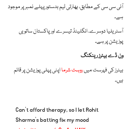
آئی سی سی کے مطابق، بھارتی ٹیم بدستور پہلے نمبر پر موجود
ہے۔
آسٹریلیا دوسرے، انگلینڈ تیسرے اور پاکستان ساتویں
پوزیشن پر ہے۔
ون ڈے بیٹرز رینکنگ
بیٹرز کی فہرست میں
روہت شرما
اپنی پہلی پوزیشن پر قائم
ہیں۔
Can’t afford therapy, so I let Rohit
Sharma’s batting fix my mood