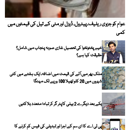
عوام کو جزوی ریلیف، پیٹرول، ڈیزل اور مٹی کے تیل کی قیمتوں میں
4 روز میں سونے کی قیمت میں بڑا اضافہ
کمی
خیبر پختونخوا کی تحصیل غازی صوبہ پنجاب میں شامل؟
حقیقت کیا ہے؟
ملک بھر میں آٹے کی قیمت میں اضافہ، ایک ہفتے میں کئی
شہروں میں 20 کلو تھیلا 100 روپے تک مہنگا
یکے بعد دیگرے 2 ہیلی کاپٹر گر کر تباہ؛ متعدد ہلاکتیں
پی ٹی اے کا ای سم کے اجرا اور تبدیلی کی فیس کم کرنے کا