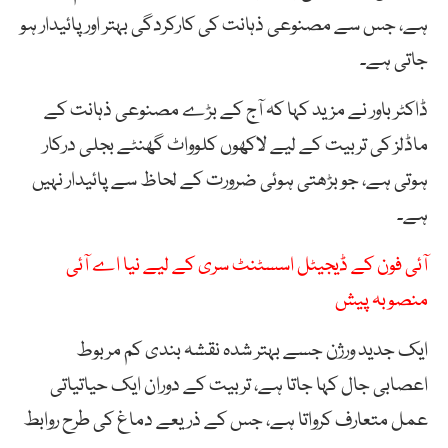
ہے، جس سے مصنوعی ذہانت کی کارکردگی بہتر اور پائیدار ہو
جاتی ہے۔
ڈاکٹر باور نے مزید کہا کہ آج کے بڑے مصنوعی ذہانت کے
ماڈلز کی تربیت کے لیے لاکھوں کلوواٹ گھنٹے بجلی درکار
ہوتی ہے، جو بڑھتی ہوئی ضرورت کے لحاظ سے پائیدار نہیں
ہے۔
آئی فون کے ڈیجیٹل اسسٹنٹ سری کے لیے نیا اے آئی
منصوبہ پیش
ایک جدید ورژن جسے بہتر شدہ نقشہ بندی کم مربوط
اعصابی جال کہا جاتا ہے، تربیت کے دوران ایک حیاتیاتی
عمل متعارف کرواتا ہے، جس کے ذریعے دماغ کی طرح روابط