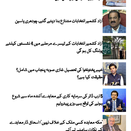
آزاد کشمیر انتخابات متنازع بنا دیئے گئے، چودھری یاسین
آزاد کشمیر انتخابات کے تیسرے مرحلے میں 4 نشستوں کیلئے
پولنگ کل ہو گی
خیبر پختونخوا کی تحصیل غازی صوبہ پنجاب میں شامل؟
حقیقت کیا ہے؟
5 ارب ڈالر کی سرمایہ کاری کے معاہدے آئندہ ماہ سے شروع
ہونے کی توقع ہے، وزیر پیٹرولیم
‘مکہ معاہدہ کسی ملک کے خلاف نہیں’؛ اسحاق ڈار معاہدے
کے نکات سامنے لے آئے