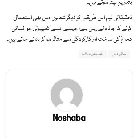
بتدریج بہتر ہوتے ہیں۔
تحقیقاتی ٹیم اس طریقے کو دیگر شعبوں میں بھی استعمال
کرنے کا جائزہ لے رہی ہے، جیسے ایسے کمپیوٹرز جو انسانی
دماغ کی ساخت اور کارکردگی سے متاثر ہو کر بنائے جاتے ہیں۔
انسانی دماغ
مصنوعی ذہانت
Noshaba