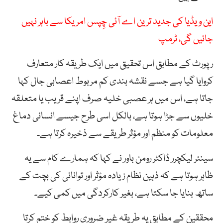
این ویڈیا کی جدید ترین اے آئی چِپس امریکا سے باہر نہیں
جائیں گی، ٹرمپ
رپورٹ کے مطابق اس تحقیق میں ایک طریقہ کار متعارف
کروایا گیا ہے جسے نقشہ بندی کم مربوط اعصابی جال کہا
جاتا ہے، اس میں ہر عصبی خلیہ صرف اپنے قریب یا متعلقہ
خلیوں سے جڑا ہوتا ہے، بالکل اسی طرح جیسے انسانی دماغ
معلومات کو منظم اور مؤثر طریقے سے ذخیرہ کرتا ہے۔
سینئر لیکچرر ڈاکٹر رومن باور نے کہا کہ ہمارے کام سے یہ
ظاہر ہوتا ہے کہ ذہین نظام زیادہ مؤثر اور توانائی کی بچت کے
ساتھ بنایا جا سکتا ہے، بغیر کارکردگی میں کمی کیے۔
محققین کے مطابق یہ طریقہ غیر ضروری روابط کو ختم کرتا