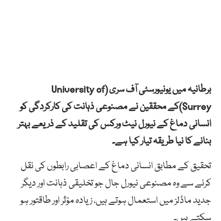
برطانیہ میں یونیورسٹی آف سری (University of
Surrey)کے محققین نے مصنوعی ذہانت کی کارکردگی کو
انسانی دماغ کے نیورل نیٹ ورکس کی تقلید کے ذریعے بہتر
بنانے کا نیا طریقہ تیار کیا ہے۔
تحقیق کے مطابق انسانی دماغ کے اعصابی رابطوں کی نقل
کرنے سے وہ مصنوعی نیورل جال جو تخلیقی ذہانت اور دیگر
جدید ماڈلز میں استعمال ہوتے ہیں، زیادہ مؤثر اور طاقتور ہو
سکتے ہیں۔