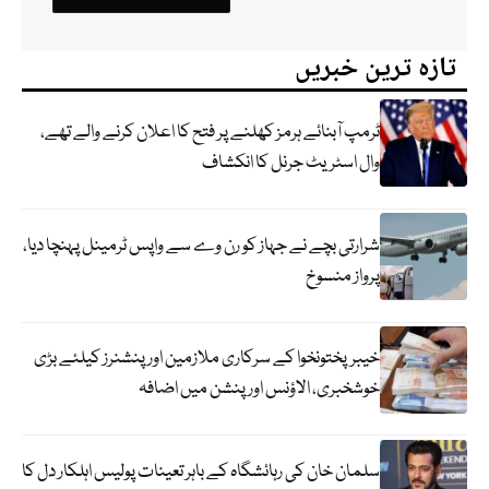
تازہ ترین خبریں
ٹرمپ آبنائے ہرمز کھلنے پر فتح کا اعلان کرنے والے تھے،
وال اسٹریٹ جرنل کا انکشاف
شرارتی بچے نے جہاز کو رن وے سے واپس ٹرمینل پہنچا دیا،
پرواز منسوخ
خیبرپختونخوا کے سرکاری ملازمین اور پنشنرز کیلئے بڑی
خوشخبری، الاؤنس اور پنشن میں اضافہ
سلمان خان کی رہائشگاہ کے باہر تعینات پولیس اہلکار دل کا