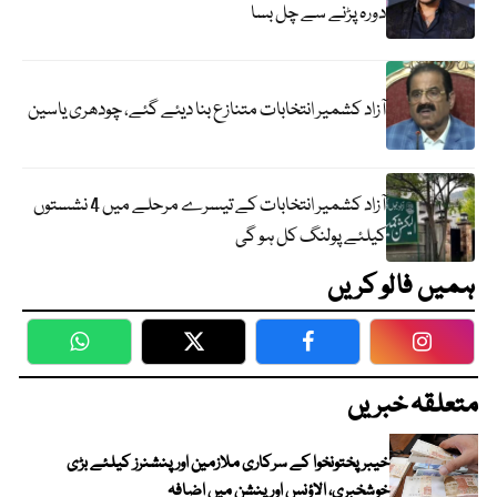
دورہ پڑنے سے چل بسا
آزاد کشمیر انتخابات متنازع بنا دیئے گئے، چودھری یاسین
آزاد کشمیر انتخابات کے تیسرے مرحلے میں 4 نشستوں
کیلئے پولنگ کل ہو گی
ہمیں فالو کریں
WhatsApp
Twitter
Facebook
Faceboo
متعلقہ خبریں
خیبرپختونخوا کے سرکاری ملازمین اور پنشنرز کیلئے بڑی
خوشخبری، الاؤنس اور پنشن میں اضافہ