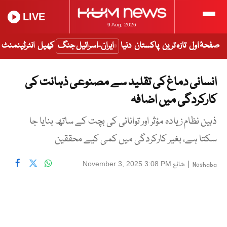
LIVE
9 Aug, 2026
صفحۂ اول
تازہ ترین
پاکستان
دنیا
ایران-اسرائیل جنگ
کھیل
انٹرٹینمنٹ
انسانی دماغ کی تقلید سے مصنوعی ذہانت کی
کارکردگی میں اضافہ
ذہین نظام زیادہ مؤثر اور توانائی کی بچت کے ساتھ بنایا جا
سکتا ہے، بغیر کارکردگی میں کمی کیے محققین
|
شائع
November 3, 2025 3:08 PM
Noshaba