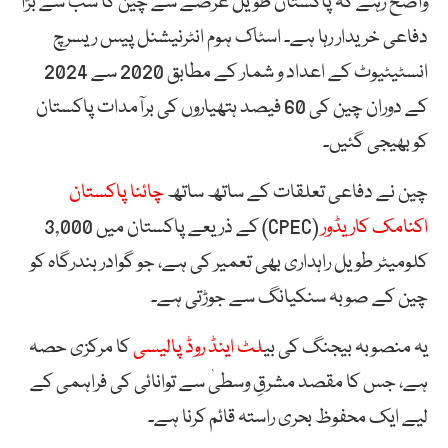
واضح رہے کہ پاکستان طویل عرصے سے چین کا سب سے بڑا
دفاعی خریدار رہا ہے۔ اسٹاک ہوم انٹرنیشنل پیس ریسرچ
انسٹیٹیوٹ کے اعداد و شمار کے مطابق 2020 سے 2024
کے دوران چین کی 60 فیصد ہتھیاروں کی برآمدات پاکستان
کو بھیجی گئیں۔
چین نے دفاعی تعلقات کے ساتھ ساتھ
چائنا پاکستان
اکنامک کاریڈور
(CPEC) کے ذریعے پاکستان میں 3,000
کلومیٹر طویل راہداری بھی تعمیر کی ہے، جو گوادر بندرگاہ کو
چین کے صوبہ سنکیانگ سے جوڑتی ہے۔
یہ منصوبہ بیجنگ کی بی
لٹ اینڈ روڈ پالیسی
کا مرکزی حصہ
ہے، جس کا مقصد مشرقِ وسطیٰ سے توانائی کی فراہمی کے
لیے ایک محفوظ بحری راستہ قائم کرنا ہے۔