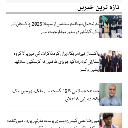
تازہ ترین خبریں
انٹرنیشنل نیوکلیئر سائنس اولمپیاڈ 2026، پاکستان نے
ایک گولڈ اور دو سلور میڈلز جیت لیے
پاکستان نے امریکا، ایران کو مذاکرات کی میز پر لا کر وہ
سفارتی کردار اداکیا جو بڑی طاقتیں نہ کرسکیں، ساؤتھ
ایشین وائسز
جماعت اسلامی کا 16 اگست سے ملک بھر میں بیک
وقت دھرنوں کا اعلان
میر رضا علی کیس: دوسری پوسٹ مارٹم رپورٹ میں تشدد