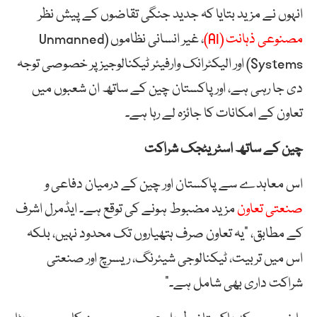
انہوں نے مزید بتایا کہ جدید جنگی تقاضوں کے پیش نظر
مصنوعی ذہانت (AI)
، غیر انسانی نظاموں (Unmanned
Systems) اور الیکٹرانک وارفیئر ٹیکنالوجیز پر خصوصی توجہ
دی جا رہی ہے، اور پاکستان چین کے ساتھ ان شعبوں میں
تعاون کے امکانات کا جائزہ لے رہا ہے۔
چین کے ساتھ اسٹریٹجک شراکت
اس معاہدے سے پاکستان اور چین کے درمیان دفاعی و
صنعتی تعاون
مزید مضبوط ہونے کی توقع ہے۔ ایڈمرل اشرف
کے مطابق، “یہ تعاون صرف ہتھیاروں تک محدود نہیں، بلکہ
اس میں تربیت، ٹیکنالوجی شیئرنگ، ریسرچ اور صنعتی
شراکت داری بھی شامل ہے۔”