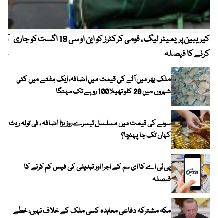
کیریبین پریمیئر لیگ ، قومی کرکٹرز کو این او سی 19 اگست کو جاری
آز
کرنے کا فیصلہ
چھی
ملک بھر میں آٹے کی قیمت میں اضافہ، ایک ہفتے میں کئی
شہروں میں 20 کلو تھیلا 100 روپے تک مہنگا
سونے کی قیمت میں مسلسل تیسرے روز بڑا اضافہ ، فی تولہ ریٹ
کہاں تک جا پہنچا؟
پی ٹی اے کا ای سم کے اجرا اور تبدیلی کی فیس کم کرنے کا
فیصلہ
مکہ مشترکہ دفاعی معاہدہ کسی ملک کے خلاف نہیں، خطے