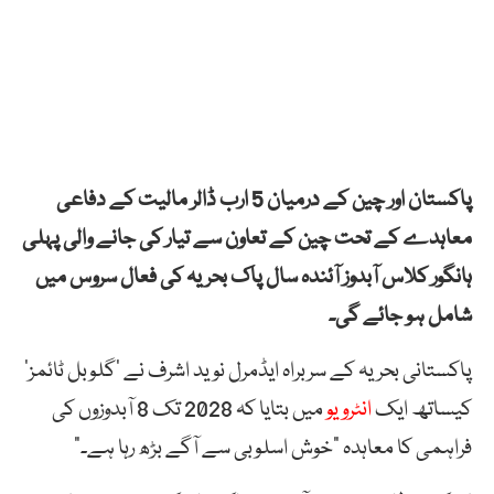
پاکستان اور چین کے درمیان 5 ارب ڈالر مالیت کے دفاعی
معاہدے کے تحت چین کے تعاون سے تیار کی جانے والی پہلی
ہانگور کلاس آبدوز آئندہ سال پاک بحریہ کی فعال سروس میں
شامل ہو جائے گی۔
پاکستانی بحریہ کے سربراہ ایڈمرل نوید اشرف نے ‘گلوبل ٹائمز’
کیساتھ ایک
انٹرویو
میں بتایا کہ 2028 تک 8 آبدوزوں کی
فراہمی کا معاہدہ “خوش اسلوبی سے آگے بڑھ رہا ہے۔”