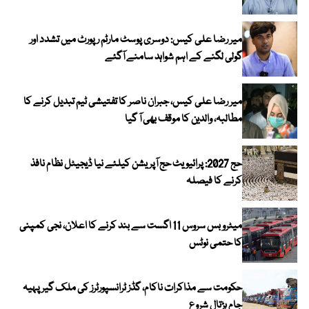
میر رضا علی کیس: دوسری پوسٹ مارٹم رپورٹ میں تشدد اور
گولی لگنے کے اہم شواہد سامنے آگئے
میر رضا علی کیس، جبران ناصر کا تفتیشی ٹیم تبدیل کرنے کا
مطالبہ، والدین کا موقف بھی آ گیا
حج 2027: پرائیویٹ حج آپریشن کیلئے نیا ڈیجیٹل نظام نافذ
کرنے کا فیصلہ
میٹرو بس سروس 11 اگست سے بند کرنے کا اعلان، نجی کمپنی
کا حتمی نوٹس
حکومت سے مذاکرات ناکام، گڈز ٹرانسپورٹرز کی ملک گیر پہیہ
جام ہڑتال شروع