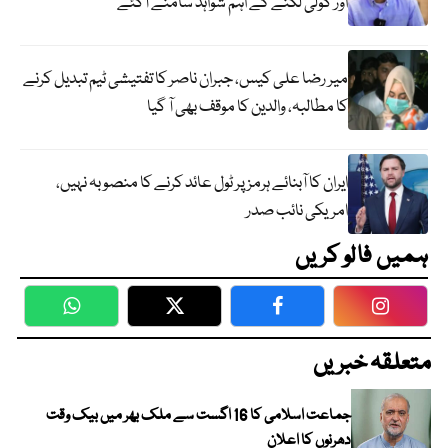
اور گولی لگنے کے اہم شواہد سامنے آگئے
میر رضا علی کیس، جبران ناصر کا تفتیشی ٹیم تبدیل کرنے
کا مطالبہ، والدین کا موقف بھی آ گیا
ایران کا آبنائے ہرمز پر ٹول عائد کرنے کا منصوبہ نہیں،
امریکی نائب صدر
ہمیں فالو کریں
WhatsApp
Twitter
Facebook
Faceboo
متعلقہ خبریں
جماعت اسلامی کا 16 اگست سے ملک بھر میں بیک وقت
دھرنوں کا اعلان