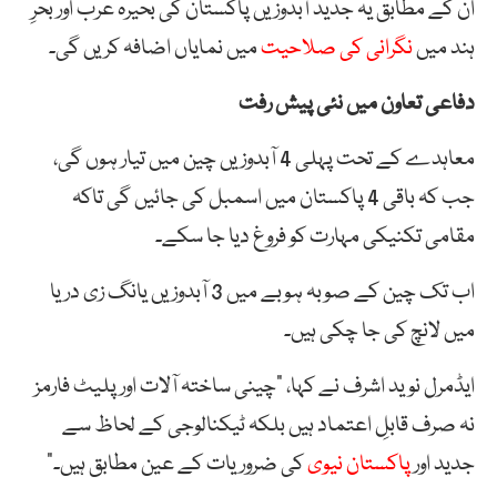
ان کے مطابق یہ جدید آبدوزیں پاکستان کی بحیرہ عرب اور بحرِ
ہند میں
نگرانی کی صلاحیت
میں نمایاں اضافہ کریں گی۔
دفاعی تعاون میں نئی پیش رفت
معاہدے کے تحت پہلی 4 آبدوزیں چین میں تیار ہوں گی،
جب کہ باقی 4 پاکستان میں اسمبل کی جائیں گی تاکہ
مقامی تکنیکی مہارت کو فروغ دیا جا سکے۔
اب تک چین کے صوبہ ہوبے میں 3 آبدوزیں یانگ زی دریا
میں لانچ کی جا چکی ہیں۔
ایڈمرل نوید اشرف نے کہا، “چینی ساختہ آلات اور پلیٹ فارمز
نہ صرف قابلِ اعتماد ہیں بلکہ ٹیکنالوجی کے لحاظ سے
جدید اور
پاکستان نیوی
کی ضروریات کے عین مطابق ہیں۔”