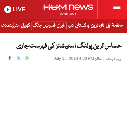
LIVE
9 Aug, 2026
صفحۂ اول
تازہ ترین
پاکستان
دنیا
ایران-اسرائیل جنگ
کھیل
انٹرٹینمنٹ
حساس ترین پولنگ اسٹیشنز کی فہرست جاری
|
شائع
July 13, 2018 4:00 PM
ویب ڈیسک