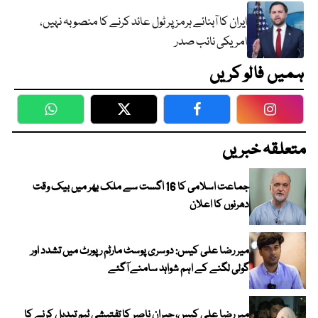
ایران کا آبنائے ہرمز پر ٹول عائد کرنے کا منصوبہ نہیں،
امریکی نائب صدر
ہمیں فالو کریں
WhatsApp
Twitter
Facebook
Faceboo
متعلقہ خبریں
جماعت اسلامی کا 16 اگست سے ملک بھر میں بیک وقت
دھرنوں کا اعلان
میر رضا علی کیس: دوسری پوسٹ مارٹم رپورٹ میں تشدد اور
گولی لگنے کے اہم شواہد سامنے آگئے
میر رضا علی کیس، جبران ناصر کا تفتیشی ٹیم تبدیل کرنے کا