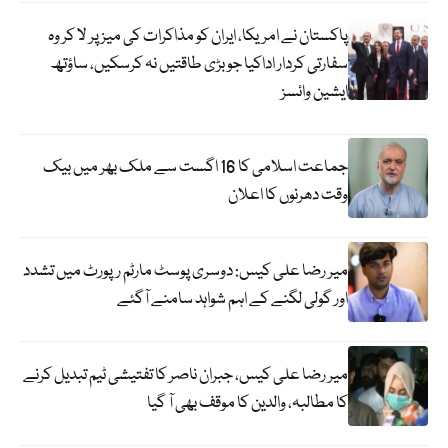
پاکستان نے امریکا، ایران کو مذاکرات کی میز پر لا کر وہ
سفارتی کردار اداکیا جو بڑی طاقتیں نہ کرسکیں، ساؤتھ
ایشین وائسز
جماعت اسلامی کا 16 اگست سے ملک بھر میں بیک
وقت دھرنوں کا اعلان
میر رضا علی کیس: دوسری پوسٹ مارٹم رپورٹ میں تشدد
اور گولی لگنے کے اہم شواہد سامنے آگئے
میر رضا علی کیس، جبران ناصر کا تفتیشی ٹیم تبدیل کرنے
کا مطالبہ، والدین کا موقف بھی آ گیا