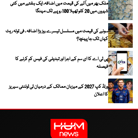
ملک بھر میں آٹے کی قیمت میں اضافہ، ایک ہفتے میں کئی
شہروں میں 20 کلو تھیلا 100 روپے تک مہنگا
سونے کی قیمت میں مسلسل تیسرے روز بڑا اضافہ ، فی تولہ ریٹ
کہاں تک جا پہنچا؟
پی ٹی اے کا ای سم کے اجرا اور تبدیلی کی فیس کم کرنے کا
فیصلہ
ورلڈ کپ 2027 کے میزبان ممالک کے درمیان ٹی ٹوئنٹی سیریز
کا اعلان