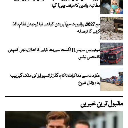
مطالبہ، والدین کا موقف بھی آ گیا
حج 2027: پرائیویٹ حج آپریشن کیلئے نیا ڈیجیٹل نظام نافذ
کرنے کا فیصلہ
میٹرو بس سروس 11 اگست سے بند کرنے کا اعلان، نجی کمپنی
کا حتمی نوٹس
حکومت سے مذاکرات ناکام، گڈز ٹرانسپورٹرز کی ملک گیر پہیہ
جام ہڑتال شروع
مقبول ترین خبریں