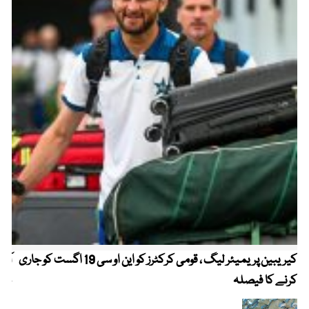
کیریبین پریمیئر لیگ ، قومی کرکٹرز کو این او سی 19 اگست کو جاری
آز
کرنے کا فیصلہ
چھی