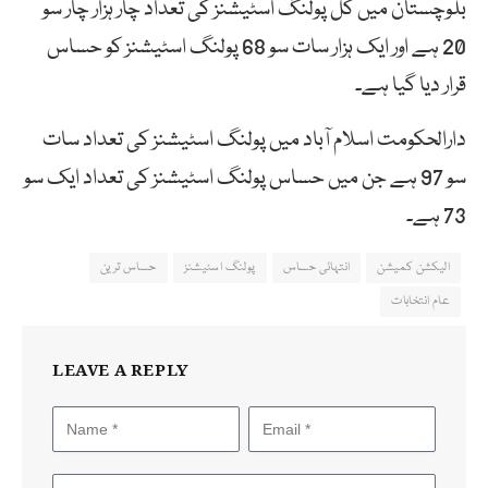
بلوچستان میں کُل پولنگ اسٹیشنز کی تعداد چار ہزار چار سو
20 ہے اور ایک ہزار سات سو 68 پولنگ اسٹیشنز کو حساس
قرار دیا گیا ہے۔
دارالحکومت اسلام آباد میں پولنگ اسٹیشنز کی تعداد سات
سو 97 ہے جن میں حساس پولنگ اسٹیشنز کی تعداد ایک سو
73 ہے۔
الیکشن کمیشن
انتہائی حساس
پولنگ اسٹیشنز
حساس ترین
عام انتخابات
LEAVE A REPLY