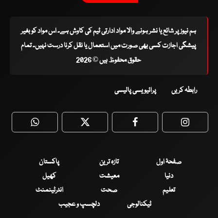
ہم نیوز پر شائع یا نشر ہونے والا مواد ادارتی ٹیم کی کاوش ہے۔ اس مواد کو بغیر
پیشگی اجازت کسی بھی صورت میں استعمال یا نقل کرنا درست نہیں۔ تمام
حقوق محفوظ ہیں © 2026
رابطہ کریں
پرائیویسی پالیسی
WhatsApp
Twitter
Facebook
Faceboo
صفحۂ اول
تازہ ترین
پاکستان
دنیا
معیشت
کھیل
تعلیم
صحت
انٹرٹینمنٹ
ٹیکنالوجی
دلچسپ و عجیب