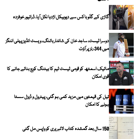
گاڑی کے گلَو باکس سے دیوہیکل اژدہا نکل آیا، ڈرائیور خوفزدہ
دوسرا ٹیسٹ، ساجد خان کی شاندار بالنگ، ویسٹ انڈیز پہلی اننگز
میں 344 رنز پر آؤٹ
مائیک اسمتھ کو قومی ٹیسٹ ٹیم کا بیٹنگ کوچ بنائے جانے کا
قوی امکان
تیل کی قیمتوں میں مزید کمی ہو گئی، پیٹرول و ڈیزل سستا
ہونے کا امکان
150 سال بعد گمشدہ کتاب لائبریری کو واپس مل گئی