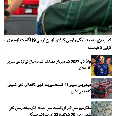
کیریبین پریمیئر لیگ ، قومی کرکٹرز کو این او سی 19 اگست کو جاری
آز
کرنے کا فیصلہ
چھی
ورلڈ کپ 2027 کے میزبان ممالک کے درمیان ٹی ٹوئنٹی سیریز
کا اعلان
میٹرو بس سروس 11 اگست سے بند کرنے کا اعلان، نجی کمپنی
کا حتمی نوٹس
ملک بھر میں آٹے کی قیمت میں اضافہ، ایک ہفتے میں کئی
شہروں میں 20 کلو تھیلا 100 روپے تک مہنگا