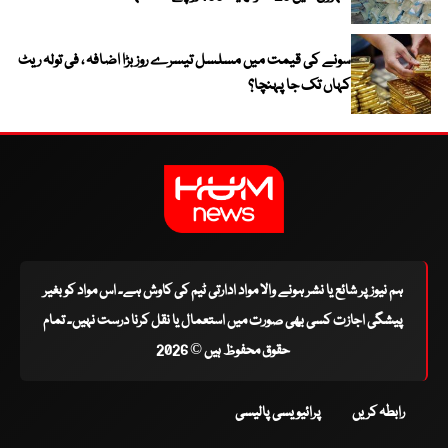
سونے کی قیمت میں مسلسل تیسرے روز بڑا اضافہ ، فی تولہ ریٹ
کہاں تک جا پہنچا؟
ہم نیوز پر شائع یا نشر ہونے والا مواد ادارتی ٹیم کی کاوش ہے۔ اس مواد کو بغیر
پیشگی اجازت کسی بھی صورت میں استعمال یا نقل کرنا درست نہیں۔ تمام
حقوق محفوظ ہیں © 2026
رابطہ کریں
پرائیویسی پالیسی