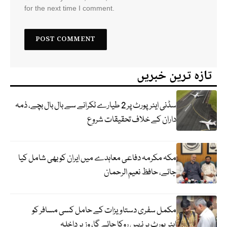
for the next time I comment.
تازہ ترین خبریں
سڈنی ایئرپورٹ پر 2 طیارے ٹکرانے سے بال بال بچے، ذمہ
داران کے خلاف تحقیقات شروع
مکہ مکرمہ دفاعی معاہدے میں ایران کو بھی شامل کیا
جائے، حافظ نعیم الرحمان
مکمل سفری دستاویزات کے حامل کسی مسافر کو
ایئرپورٹ پر نہیں روکا جائے گا، وزیر داخلہ