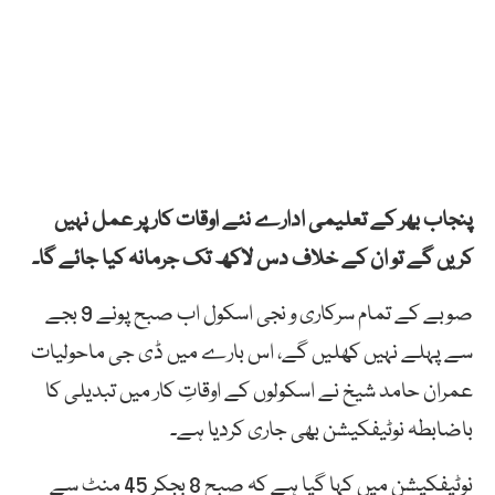
پنجاب بھر کے تعلیمی ادارے نئے اوقات کار پر عمل نہیں
کریں گے تو ان کے خلاف دس لاکھ تک جرمانہ کیا جائے گا۔
صوبے کے تمام سرکاری و نجی اسکول اب صبح پونے 9 بجے
سے پہلے نہیں کھلیں گے، اس بارے میں ڈی جی ماحولیات
عمران حامد شیخ نے اسکولوں کے اوقاتِ کار میں تبدیلی کا
باضابطہ نوٹیفکیشن بھی جاری کردیا ہے۔
نوٹیفکیشن میں کہا گیا ہے کہ صبح 8 بجکر 45 منٹ سے