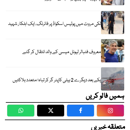
لکی مروت میں پولیس اسکواڈ پر فائرنگ، ایک اہلکار شہید
معروف فٹبالر لیونل میسی کے والد انتقال کر گئے
یکے بعد دیگرے 2 ہیلی کاپٹر گر کر تباہ؛ متعدد ہلاکتیں
ہمیں فالو کریں
WhatsApp
Twitter
Facebook
Faceboo
متعلقہ خبریں