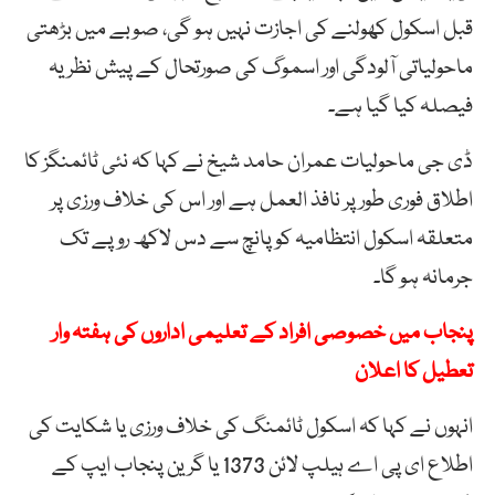
قبل اسکول کھولنے کی اجازت نہیں ہو گی، صوبے میں بڑھتی
ماحولیاتی آلودگی اور اسموگ کی صورتحال کے پیش نظر یہ
فیصلہ کیا گیا ہے۔
ڈی جی ماحولیات عمران حامد شیخ نے کہا کہ نئی ٹائمنگز کا
اطلاق فوری طور پر نافذ العمل ہے اور اس کی خلاف ورزی پر
متعلقہ اسکول انتظامیہ کو پانچ سے دس لاکھ روپے تک
جرمانہ ہو گا۔
پنجاب میں خصوصی افراد کے تعلیمی اداروں کی ہفتہ وار
تعطیل کا اعلان
انہوں نے کہا کہ اسکول ٹائمنگ کی خلاف ورزی یا شکایت کی
اطلاع ای پی اے ہیلپ لائن 1373 یا گرین پنجاب ایپ کے