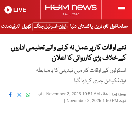
LIVE
9 Aug, 2026
صفحۂ اول
تازہ ترین
پاکستان
دنیا
ایران-اسرائیل جنگ
کھیل
انٹرٹینمنٹ
نئے اوقات کار پر عمل نہ کرنے والے تعلیمی اداروں
کے خلاف بڑی کارروائی کا اعلان
اسکولوں کے اوقات کار میں تبدیلی کا باضابطہ
نوٹیفکیشن جاری کر دیا گیا
|
شائع
|
اپ
November 2, 2025 10:51 AM
Lal Khan
ڈیٹ
|
November 2, 2025 1:50 PM