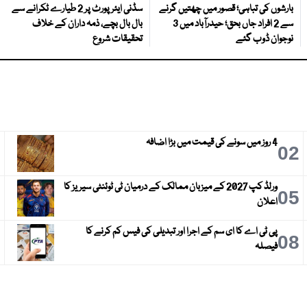
بارشوں کی تباہی؛ قصور میں چھتیں گرنے
سڈنی ایئرپورٹ پر 2 طیارے ٹکرانے سے
سے 2 افراد جاں بحق؛ حیدرآباد میں 3
بال بال بچے، ذمہ داران کے خلاف
نوجوان ڈوب گئے
تحقیقات شروع
4 روز میں سونے کی قیمت میں بڑا اضافہ
3
02
ورلڈ کپ 2027 کے میزبان ممالک کے درمیان ٹی ٹوئنٹی سیریز کا
6
05
اعلان
پی ٹی اے کا ای سم کے اجرا اور تبدیلی کی فیس کم کرنے کا
9
08
فیصلہ