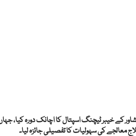
پشاور کے خیبر ٹیچنگ اسپتال کا اچانک دورہ کیا، جہاں
لاج معالجے کی سہولیات کا تفصیلی جائزہ لیا۔