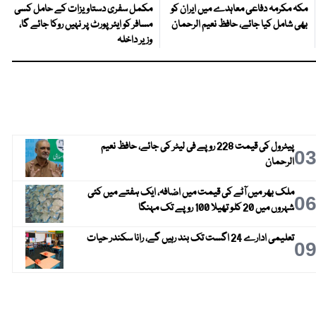
مکہ مکرمہ دفاعی معاہدے میں ایران کو
مکمل سفری دستاویزات کے حامل کسی
بھی شامل کیا جائے، حافظ نعیم الرحمان
مسافر کو ایئرپورٹ پر نہیں روکا جائے گا،
وزیر داخلہ
پیٹرول کی قیمت 228 روپے فی لیٹر کی جائے، حافظ نعیم
0
الرحمان
ملک بھر میں آٹے کی قیمت میں اضافہ، ایک ہفتے میں کئی
0
شہروں میں 20 کلو تھیلا 100 روپے تک مہنگا
تعلیمی ادارے 24 اگست تک بند رہیں گے، رانا سکندر حیات
0