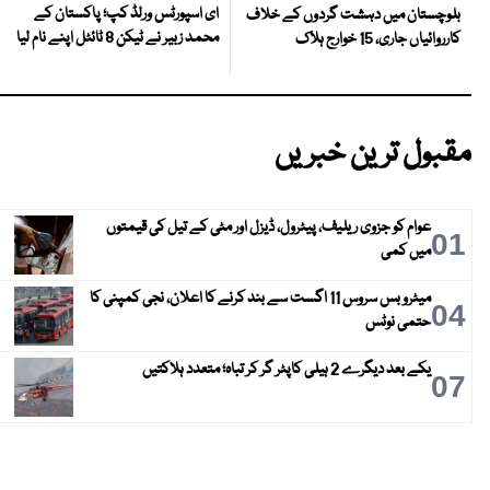
ای اسپورٹس ورلڈ کپ؛ پاکستان کے
بلوچستان میں دہشت گردوں کے خلاف
محمد زبیر نے ٹیکن 8 ٹائٹل اپنے نام لیا
کارروائیاں جاری، 15 خوارج ہلاک
مقبول ترین خبریں
عوام کو جزوی ریلیف، پیٹرول، ڈیزل اور مٹی کے تیل کی قیمتوں
01
میں کمی
میٹرو بس سروس 11 اگست سے بند کرنے کا اعلان، نجی کمپنی کا
04
حتمی نوٹس
یکے بعد دیگرے 2 ہیلی کاپٹر گر کر تباہ؛ متعدد ہلاکتیں
07