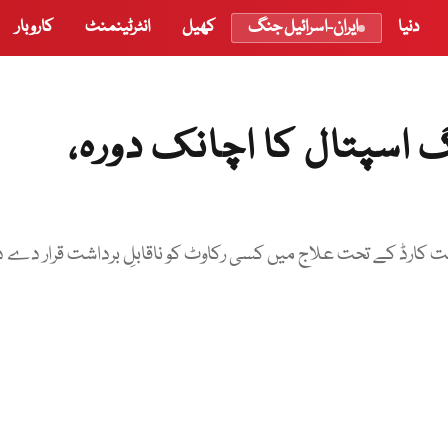
دنیا
ایران-اسرائیل جنگ
کھیل
انٹرٹینمنٹ
کاروبار
 اسپتال کا اچانک دورہ،
 کارڈ کے تحت علاج میں کسی رکاوٹ کو ناقابلِ برداشت قرار دے دی