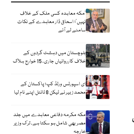
‘مکہ معاہدہ کسی ملک کے خلاف
نہیں’؛ اسحاق ڈار معاہدے کے نکات
سامنے لے آئے
بلوچستان میں دہشت گردوں کے
خلاف کارروائیاں جاری، 15 خوارج ہلاک
ای اسپورٹس ورلڈ کپ؛ پاکستان کے
محمد زبیر نے ٹیکن 8 ٹائٹل اپنے نام لیا
مکہ مکرمہ دفاعی معاہدے میں جلد
مصر بھی شامل ہو سکتا ہے، ترک وزیر
خارجہ