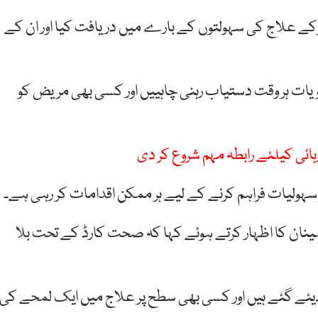
رکے علاج کی سہولتوں کے بارے میں دریافت کیا اور ان کے
دویات ہر وقت دستیاب رہنی چاہییں اور کسی بھی مریض کو
ائی کیلئے رابطہ مہم شروع کر دی
سہولیات فراہم کرنے کے لیے ہر ممکن اقدامات کر رہی ہے۔
نان کا اظہار کرتے ہوئے کہا کہ صحت کارڈ کے تحت بلا
 دیئے گئے ہیں اور کسی بھی سطح پر علاج میں ایک لمحے کی