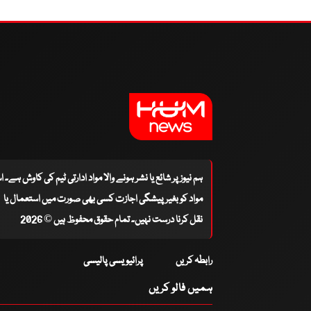
ہم نیوز پر شائع یا نشر ہونے والا مواد ادارتی ٹیم کی کاوش ہے۔ 
مواد کو بغیر پیشگی اجازت کسی بھی صورت میں استعمال یا
نقل کرنا درست نہیں۔ تمام حقوق محفوظ ہیں © 2026
رابطہ کریں
پرائیویسی پالیسی
ہمیں فالو کریں