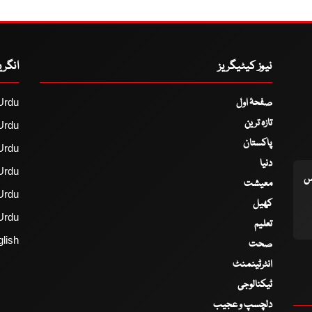
نیوز کیٹیگریز
انگر
صفحۂ اول
Urdu
تازہ ترین
Urdu
پاکستان
Urdu
دنیا
Urdu
اس
معیشت
Urdu
کھیل
Urdu
تعلیم
lish
صحت
انٹرٹینمنٹ
ٹیکنالوجی
دلچسپ و عجیب