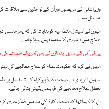
وزیراعلیٰ نے مریضوں اور اُن کے لواحقین سے ملاقات ک
مسائل سنے۔
انہوں نے اسپتال انتظامیہ کو ہدایت کی کہ ایمرجنسی ا
علاج میں دشواری کا سامنا نہیں ہونا چاہیے،
پی ٹی آئی کے سابق رہنماؤں نے بانی تحریک انصاف کی رہ
انہوں نے کہا کہ حکومت عوام کو علاج معالجے کی بہتر 
سہیل آفریدی نے صحت کارڈ پروگرام کے تسلسل پر اطمی
تعطل علاج معالجے کی فراہمی یقینی بنائی جائے۔
ان کا کہنا تھا کہ صحت کارڈ کی مد میں فنڈز جاری کر