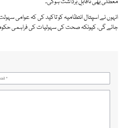
معطلی بھی ناقابلِ برداشت ہوگی۔
انہوں نے اسپتال انتظامیہ کو تاکید کی کہ عوامی سہول
جائے گی، کیونکہ صحت کی سہولیات کی فراہمی حکومت