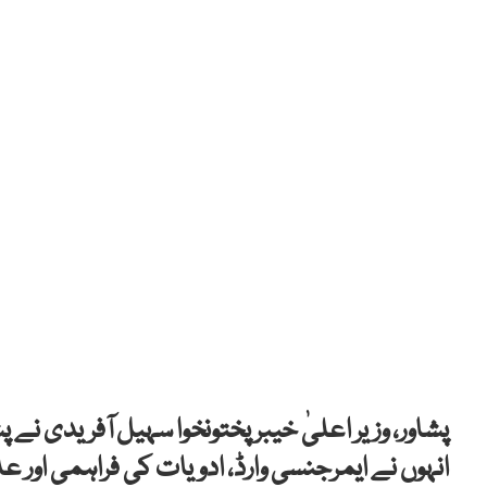
پشاور، وزیر اعلیٰ خیبر پختونخوا سہیل آفریدی نے 
انہوں نے ایمرجنسی وارڈ، ادویات کی فراہمی اور ع