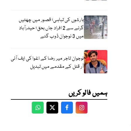
بارشوں کی تباہی؛ قصور میں چھتیں
گرنے سے 2 افراد جاں بحق؛ حیدرآباد
میں 3 نوجوان ڈوب گئے
نوجوان تاجر میر رضا کے اغوا کی ایف آئی
آر قتل کے مقدمے میں تبدیل
ہمیں فالو کریں
WhatsApp
Twitter
Facebook
Facebook