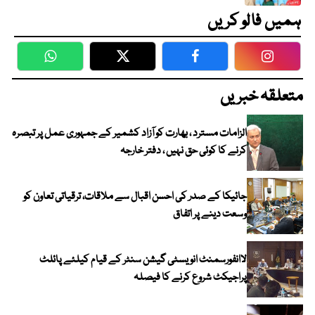
ہمیں فالو کریں
WhatsApp
Twitter
Facebook
Faceboo
متعلقہ خبریں
الزامات مسترد ، بھارت کو آزاد کشمیر کے جمہوری عمل پر تبصرہ
کرنے کا کوئی حق نہیں ، دفتر خارجہ
جائیکا کے صدر کی احسن اقبال سے ملاقات، ترقیاتی تعاون کو
وسعت دینے پر اتفاق
لاانفورسمنٹ انویسٹی گیشن سنٹر کے قیام کیلئے پائلٹ
پراجیکٹ شروع کرنے کا فیصلہ