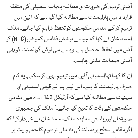
آئینی ترمیم کی ضرورت اور مطالبہ پنجاب اسمبلی کی متفقہ
قرارداد میں پارلیمنٹ سے مطالبہ کیا گیا ہے کہ آئین میں
ترمیم کر کے مقامی حکومتوں کو تحفظ فراہم کیا جائے۔ ملک
احمد خان نے کہا کہ جیسے نیشنل فنانس کمیشن (NFC) کو
آئین میں تحفظ حاصل ہے، ویسے ہی لوکل گورنمنٹ کو بھی
آئینی ضمانت ملنی چاہیے۔
ان کا کہنا تھااسمبلی آئین میں ترمیم نہیں کر سکتی، یہ کام
صرف پارلیمنٹ کا ہے۔ اس لیے ہم نے قومی اسمبلی اور
سینیٹ سے مطالبہ کیا ہے کہ آرٹیکل 140-اے میں مقامی
حکومتوں کے وقت کا تعین کیا جائے۔” ملک کی جمہوری
صورتحال اور ریاستی معاہدہ ملک احمد خان نے خبردار کیا کہ
اگر مقامی سطح پر نمائندگی نہ ملی تو عوام کا جمہوریت پر