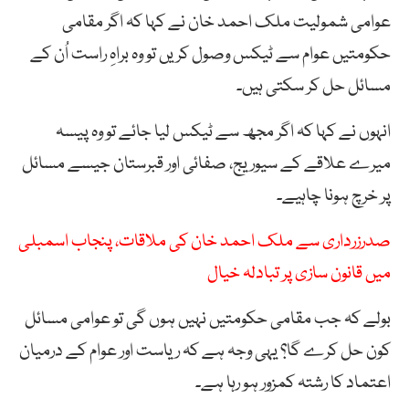
عوامی شمولیت ملک احمد خان نے کہا کہ اگر مقامی
حکومتیں عوام سے ٹیکس وصول کریں تو وہ براہِ راست اُن کے
مسائل حل کر سکتی ہیں۔
انہوں نے کہا کہ اگر مجھ سے ٹیکس لیا جائے تو وہ پیسہ
میرے علاقے کے سیوریج، صفائی اور قبرستان جیسے مسائل
پر خرچ ہونا چاہیے۔
صدرزرداری سے ملک احمد خان کی ملاقات، پنجاب اسمبلی
میں قانون سازی پر تبادلہ خیال
بولے کہ جب مقامی حکومتیں نہیں ہوں گی تو عوامی مسائل
کون حل کرے گا؟ یہی وجہ ہے کہ ریاست اور عوام کے درمیان
اعتماد کا رشتہ کمزور ہو رہا ہے۔