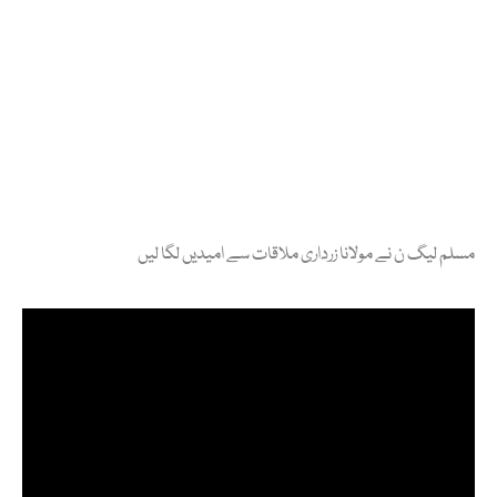
مسلم لیگ ن نے مولانا زرداری ملاقات سے امیدیں لگا لیں