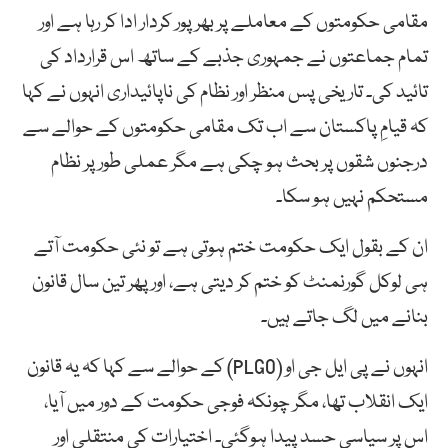
مقامی حکومتوں کے معاملے پر بھرپور کردار ادا کر رہا ہے اور
تمام جماعتوں نے جمہوری جذبے کے ساتھ اس قرارداد کی
تائید کی۔ تاریخی پس منظر اور نظام کی ناپائیداری انہوں نے کہا
کہ قیامِ پاکستان سے اب تک مقامی حکومتوں کے حوالے سے
درجنوں شقوں پر بحث ہو چکی ہے مگر عملی طور پر نظام
مستحکم نہیں ہو سکا۔
ان کے بقول ایک حکومت ختم ہوتی ہے تو نئی حکومت آتے
ہی لوکل گورنمنٹ کو ختم کر دیتی ہے، اور پھر تین سال قانون
بنانے میں لگ جاتے ہیں۔
انہوں نے پی ایل جی او (PLGO) کے حوالے سے کہا کہ یہ قانون
ایک انقلاب تھا، مگر چونکہ فوجی حکومت کے دور میں آیا،
اس پر سیاسی حسد پیدا ہوگئی۔ اختیارات کی منتقلی اور