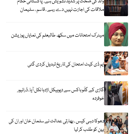
والد کی صحت پر شدید تشویش ہے، پاکستانی حکام
ملاقات کی اجازت نہیں دے رہے ، قاسم ، سلیمان
میٹرک امتحانات میں سکھ طالبعلم کی نمایاں پوزیشن
ایم ڈی کیٹ امتحان کی تاریخ تبدیل کردی گئی
گاڑی کے گلَو باکس سے دیوہیکل اژدہا نکل آیا، ڈرائیور
خوفزدہ
دھوکا دہی کیس ، بھارتی عدالت نے سلمان خان اور ان کی
بہن کو طلب کر لیا