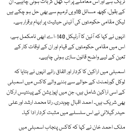
ٹریک ہے اور اس معاملے پر اب کھل کر بات ہونی چاہیے۔ ان
کے بقول، کچھ مسائل 18ویں ترمیم سے بھی حل ہو چکے ہیں
لیکن مقامی حکومتوں کی آئینی حیثیت پر ابہام برقرار ہے۔
انہوں نے کہا کہ آئین کا آرٹیکل 140-اے ابھی نامکمل ہے،
اس میں مقامی حکومتوں کے قیام اور ان کے اوقات کار کے
تعین کے لیے واضح قانون سازی ہونی چاہیے۔
اسمبلی میں اراکین کا کردار اور اتفاق رائے انہوں نے بتایا کہ
لوکل گورنمنٹ کے حوالے سے بننے والے کاکس میں اسمبلی
کے اسی اراکین شامل ہیں، جن میں اپوزیشن کے پینتیس ارکان
بھی شریک ہیں۔ احمد اقبال چوہدری، رانا محمد ارشد اور علی
حیدر گیلانی نے اس سلسلے میں مثبت کردار ادا کیا۔
ملک احمد خان نے کہا کہ کاکس پنجاب اسمبلی میں