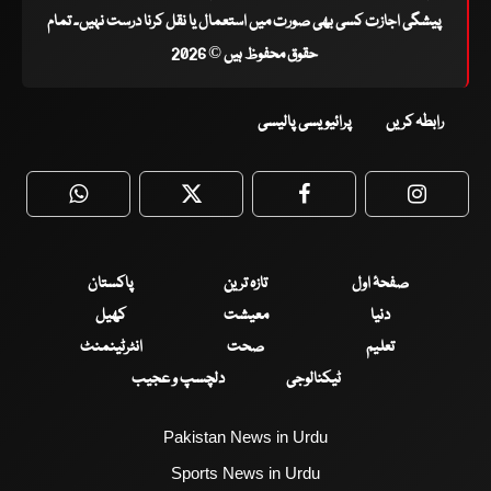
پیشگی اجازت کسی بھی صورت میں استعمال یا نقل کرنا درست نہیں۔ تمام
حقوق محفوظ ہیں © 2026
رابطہ کریں
پرائیویسی پالیسی
WhatsApp
Twitter
Facebook
Faceboo
صفحۂ اول
تازہ ترین
پاکستان
دنیا
معیشت
کھیل
تعلیم
صحت
انٹرٹینمنٹ
ٹیکنالوجی
دلچسپ و عجیب
Pakistan News in Urdu
Sports News in Urdu