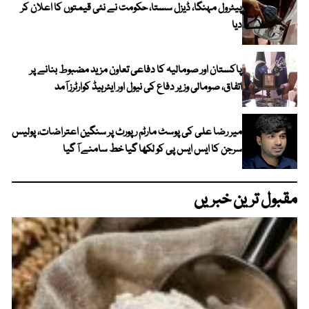
پیٹرول مہنگا، ڈیزل سستا، حکومت نے نئی قیمتوں کا اعلان کر
دیا
پاکستان اور صومالیہ کا دفاعی تعاون مزید مضبوط بنانے پر
اتفاق، صومالی وزیر دفاع کی نیول اور ایئرہیڈ کوارٹرز آمد
میر رضا علی کی پوسٹ مارٹم رپورٹ پر سنگین اعتراضات، پولیس
سرجن کا ایس ایس پی کو لکھا گیا خط سامنے آ گیا
مقبول ترین خبریں