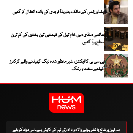
پشاور زلمی کے مالک جاوید آفریدی کی والدہ انتقال کر گئیں
عالمی منڈی میں خام تیل کی قیمتیں تین ہفتوں کی کم ترین
سطح پر آ گئیں
پی سی بی کا ایکشن، غیر منظور شدہ لیگ کھیلنے والے کرکٹرز
کیلئے سخت وارننگ
ہم نیوز پر شائع یا نشر ہونے والا مواد ادارتی ٹیم کی کاوش ہے۔ اس مواد کو بغیر