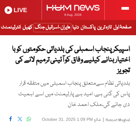
LIVE
6 Aug, 2026
صفحۂ اول
تازہ ترین
پاکستان
دنیا
ایران-اسرائیل جنگ
کھیل
انٹرٹینمنٹ
اسپیکر پنجاب اسمبلی کی بلدیاتی حکومتوں کو با
اختیار بنانے کیلیے وفاق کو آئینی ترمیم لانے کی
تجویز
بلدیاتی نظام سےمتعلق پنجاب اسمبلی میں متفقہ قرار
پاس کی گئی ہے، امید ہے پارلیمنٹ میں اسے اہمیت
دی جائے گی۔ملک احمد خان
|
شائع
October 31, 2025 1:09 PM
Hasnat Mughal