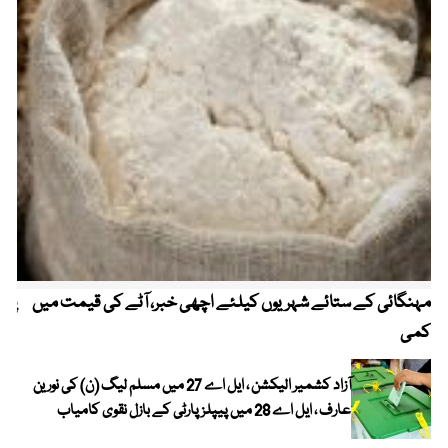
مہنگائی کے ستائے شہریوں کیلئے اچھی خبر، آٹے کی قیمت میں
پیٹ
کمی
آزاد کشمیر الیکشن ، ایل اے 27 میں مسلم لیگ (ن) کی نورین
عارف ، ایل اے 28 میں پیپلز پارٹی کے بازل نقوی کامیاب