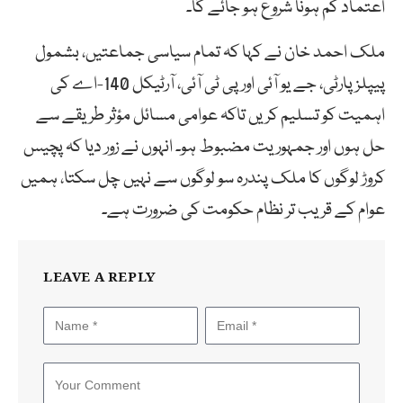
اعتماد کم ہونا شروع ہو جائے گا۔
ملک احمد خان نے کہا کہ تمام سیاسی جماعتیں، بشمول
پیپلز پارٹی، جے یو آئی اور پی ٹی آئی، آرٹیکل 140-اے کی
اہمیت کو تسلیم کریں تاکہ عوامی مسائل مؤثر طریقے سے
حل ہوں اور جمہوریت مضبوط ہو۔ انہوں نے زور دیا کہ پچیس
کروڑ لوگوں کا ملک پندرہ سو لوگوں سے نہیں چل سکتا، ہمیں
عوام کے قریب تر نظام حکومت کی ضرورت ہے۔
LEAVE A REPLY