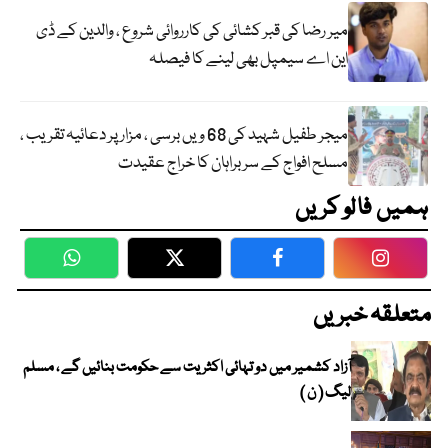
میر رضا کی قبر کشائی کی کارروائی شروع ، والدین کے ڈی
این اے سیمپل بھی لینے کا فیصلہ
میجر طفیل شہید کی 68 ویں برسی ، مزار پر دعائیہ تقریب ،
مسلح افواج کے سربراہان کا خراج عقیدت
ہمیں فالو کریں
WhatsApp
Twitter
Facebook
Faceboo
متعلقہ خبریں
آزاد کشمیر میں دو تہائی اکثریت سے حکومت بنائیں گے ، مسلم
لیگ ( ن )