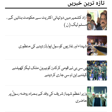
تازہ ترین خبریں
آزاد کشمیر میں دو تہائی اکثریت سے حکومت بنائیں گے ،
مسلم لیگ ( ن )
شہداء اور غازیوں کو سول ایوارڈز دینے کی منظوری
پی سی بی نے قومی کرکٹرز کو بیرون ملک لیگز کھیلنے
کیلئے این او سی جاری کر دیئے
وزیر اعظم شہباز شریف کی وفد کے ہمراہ روضہ رسولؐ پر
حاضری