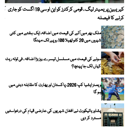
کیریبین پریمیئر لیگ ، قومی کرکٹرز کو این او سی 19 اگست کو جاری
آز
کرنے کا فیصلہ
چھی
ملک بھر میں آٹے کی قیمت میں اضافہ، ایک ہفتے میں کئی
شہروں میں 20 کلو تھیلا 100 روپے تک مہنگا
سونے کی قیمت میں مسلسل تیسرے روز بڑا اضافہ ، فی تولہ ریٹ
کہاں تک جا پہنچا؟
ویمنز ایشیا کپ 2026، پاکستان اور بھارت کا مقابلہ دبئی میں
ہو گا
پشاور ہائیکورٹ نے افغان شہریوں کی عارضی قیام کی درخواستیں
مسترد کر دیں