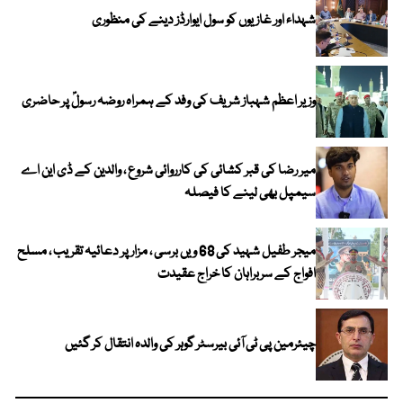
شہداء اور غازیوں کو سول ایوارڈز دینے کی منظوری
وزیر اعظم شہباز شریف کی وفد کے ہمراہ روضہ رسولؐ پر حاضری
میر رضا کی قبر کشائی کی کارروائی شروع ، والدین کے ڈی این اے
سیمپل بھی لینے کا فیصلہ
میجر طفیل شہید کی 68 ویں برسی ، مزار پر دعائیہ تقریب ، مسلح
افواج کے سربراہان کا خراج عقیدت
چیئرمین پی ٹی آئی بیرسٹر گوہر کی والدہ انتقال کر گئیں