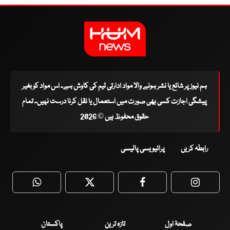
ہم نیوز پر شائع یا نشر ہونے والا مواد ادارتی ٹیم کی کاوش ہے۔ اس مواد کو بغیر
پیشگی اجازت کسی بھی صورت میں استعمال یا نقل کرنا درست نہیں۔ تمام
حقوق محفوظ ہیں © 2026
رابطہ کریں
پرائیویسی پالیسی
WhatsApp
Twitter
Facebook
Faceboo
صفحۂ اول
تازہ ترین
پاکستان