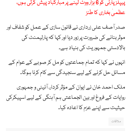
پیپلز پارٹی کو 6 ہزار ووٹ لینے پر مبارکباد پیش کرتی ہوں،
عظمیٰ بخاری کا طنز
صدر آصف علی زرداری نے قانون سازی کے عمل کو شفاف اور
موثر بنانے کی ضرورت پر زور دیا اور کہا کہ پارلیمنٹ کی
بالادستی جمہوریت کی بنیاد ہے۔
انہوں نے کہا کہ تمام جماعتوں کو مل کر صوبے کے عوام کے
مسائل حل کرنے کے لیے سنجیدگی سے کام کرنا ہوگا۔
ملک احمد خان نے ایوان کے مؤثر کردار، آئینی و جمہوری
روایات کے فروغ اور بین الجماعتی ہم آہنگی کے لیے اسپیکرکی
حیثیت سے اپنے عزم کا اعادہ کیا۔
ملاقات