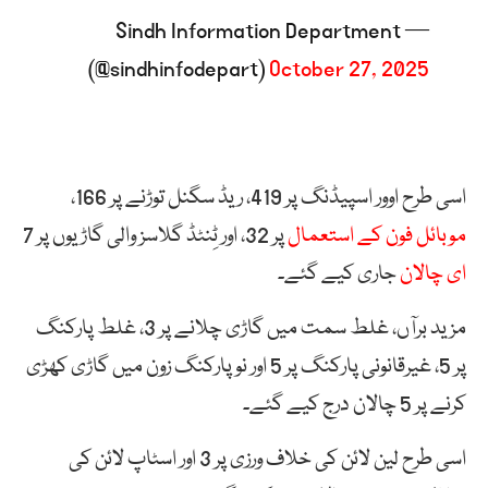
— Sindh Information Department
(@sindhinfodepart)
October 27, 2025
اسی طرح اوور اسپیڈنگ پر 419، ریڈ سگنل توڑنے پر 166،
موبائل فون کے استعمال
پر 32، اور ٹِنٹڈ گلاسز والی گاڑیوں پر 7
ای چالان
جاری کیے گئے۔
مزید برآں، غلط سمت میں گاڑی چلانے پر 3، غلط پارکنگ
پر 5، غیرقانونی پارکنگ پر 5 اور نو پارکنگ زون میں گاڑی کھڑی
کرنے پر 5 چالان درج کیے گئے۔
اسی طرح لین لائن کی خلاف ورزی پر 3 اور اسٹاپ لائن کی