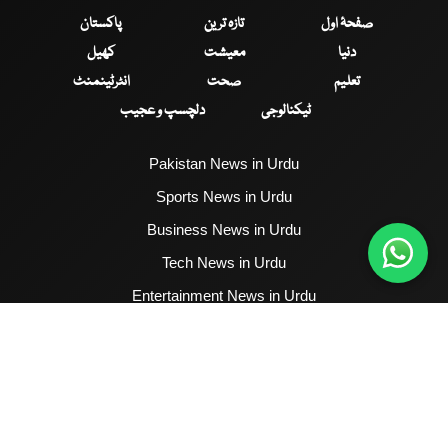
صفحۂ اول
تازہ ترین
پاکستان
دنیا
معیشت
کھیل
تعلیم
صحت
انٹرٹینمنٹ
ٹیکنالوجی
دلچسپ و عجیب
Pakistan News in Urdu
Sports News in Urdu
Business News in Urdu
Tech News in Urdu
Entertainment News in Urdu
Health News in Urdu
Hum News English