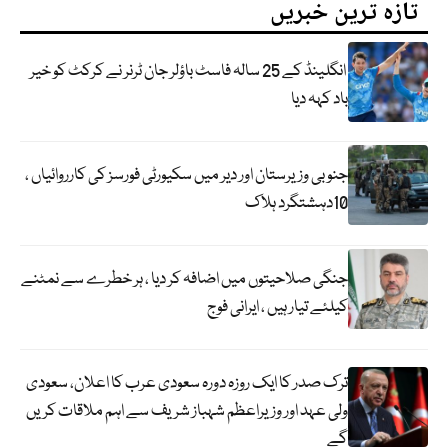
تازہ ترین خبریں
انگلینڈ کے 25 سالہ فاسٹ باؤلر جان ٹرنر نے کرکٹ کو خیر
باد کہہ دیا
جنوبی وزیرستان اور دیر میں سکیورٹی فورسز کی کارروائیاں ،
10دہشتگرد ہلاک
جنگی صلاحیتوں میں اضافہ کر دیا ، ہر خطرے سے نمٹنے
کیلئے تیار ہیں ، ایرانی فوج
ترک صدر کا ایک روزہ دورہ سعودی عرب کا اعلان، سعودی
ولی عہد اور وزیراعظم شہباز شریف سے اہم ملاقات کریں
گے