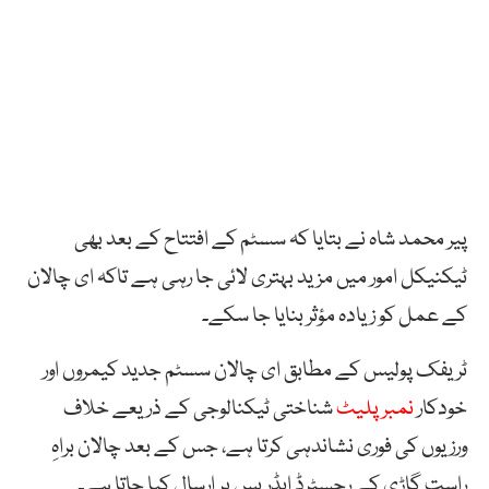
پیر محمد شاہ نے بتایا کہ سسٹم کے افتتاح کے بعد بھی
ٹیکنیکل امور میں مزید بہتری لائی جا رہی ہے تاکہ ای چالان
کے عمل کو زیادہ مؤثر بنایا جا سکے۔
ٹریفک پولیس کے مطابق ای چالان سسٹم جدید کیمروں اور
خودکار
نمبر پلیٹ
شناختی ٹیکنالوجی کے ذریعے خلاف
ورزیوں کی فوری نشاندہی کرتا ہے، جس کے بعد چالان براہِ
راست گاڑی کے رجسٹرڈ ایڈریس پر ارسال کیا جاتا ہے۔