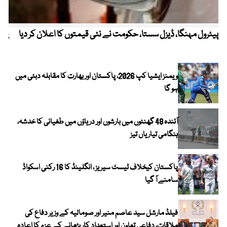
پیٹرول مہنگا، ڈیزل سستا، حکومت نے نئی قیمتوں کا اعلان کر دیا
پنج
ویمنز ایشیا کپ 2026، پاکستان اور بھارت کا مقابلہ دبئی میں
ہو گا
آئندہ 48 گھنٹوں میں بارشوں اور دریاؤں میں طغیانی کا خدشہ،
ہنگامی تیاریاں تیز
پاکستان کیخلاف ٹیسٹ سیریز ، انگلینڈ کا 16 رکنی اسکواڈ
سامنے آ گیا
فیلڈ مارشل سید عاصم منیر اور صومالیہ کے وزیر دفاع کی
ملاقات، دفاعی تعاون اور استعدادِ کار بڑھانے کے عزم کا اعادہ