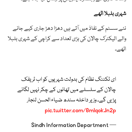
شہری بلبلا اٹھے
نئے سسٹم کے نفاذ میں آتے ہیں دھڑا دھڑ جاری کیے جانے
والے الیکٹرک چالان کی بڑی تعداد سے کراچی کے شہری بلبلا
اٹھے۔
ای ٹکٹنگ نظام کی بدولت شہریوں کو اب ٹریفک
چالان کے سلسلے میں تھانوں کے چکر نہیں لگانے
پڑیں گے۔ وزیر داخلہ سندھ ضیاء الحسن لنجار
pic.twitter.com/8mlqokJn2p
— Sindh Information Department