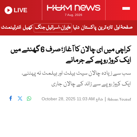
LIVE
7 Aug, 2026
صفحۂ اول
تازہ ترین
پاکستان
دنیا
ایران-اسرائیل جنگ
کھیل
انٹرٹینمنٹ
کراچی میں ای چالان کا آغاز؛ صرف 6 گھنٹے میں
ایک کروڑ روپے کے جرمانے
سب سے زیادہ چالان سیٹ بیلٹ اور ہیلمٹ نہ پہننے،
ایک کروڑ روپے سے زائد کے چالان جاری
|
شائع
October 28, 2025 11:03 AM
Adnan Yousaf