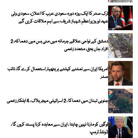
ترک صدر کا ایک روزہ دورہ سعودی عرب کا اعلان، سعودی ولی
عہد اور وزیراعظم شہباز شریف سے اہم ملاقات کریں گے
دمشق کے نواحی علاقے جرمانہ میں منی بس میں دھماکہ، 2
افراد جاں بحق، متعدد زخمی
امریکا ایران سے نمٹنے کیلئے ہر ہتھیار استعمال کرے گا، نائب
صدر
جنوبی لبنان میں دھماکا ، 2 اسرائیلی میجر ہلاک ، 4 اہلکار زخمی
لوگوں کو مارنا نہیں چاہتا ، ایران سے معاہدہ کرنا پسند کروں گا ،
ڈونلڈ ٹرمپ