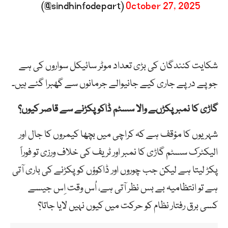
(@sindhinfodepart)
October 27, 2025
شکایت کنندگان کی بڑی تعداد موٹر سائیکل سواروں کی ہے
جو پے درپے جاری کیے جانیوالے جرمانوں سے گھبرا گئے ہیں۔
گاڑی کا نمبر پکڑںے والا سسٹم ڈاکو پکڑنے سے قاصر کیوں؟
شہریوں کا مؤقف ہے کہ کراچی میں بچھا کیمروں کا جال اور
الیکٹرک سسٹم گاڑی کا نمبر اور ٹریف کی خلاف ورزی تو فوراً
پکڑ لیتا ہے لیکن جب چوروں اور ڈاکوؤں کو پکڑنے کی باری آتی
ہے تو انتظامیہ بے بس نظر آتی ہے، اُس وقت اِس جیسے
کسی برق رفتار نظام کو حرکت میں کیوں نہیں لایا جاتا؟