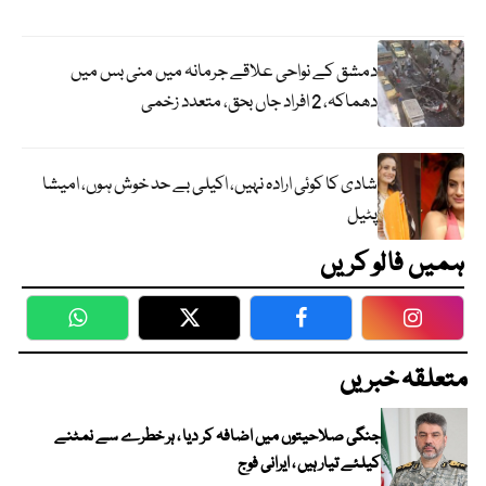
دمشق کے نواحی علاقے جرمانہ میں منی بس میں
دھماکہ، 2 افراد جاں بحق، متعدد زخمی
شادی کا کوئی ارادہ نہیں، اکیلی بے حد خوش ہوں، امیشا
پٹیل
ہمیں فالو کریں
WhatsApp
Twitter
Facebook
Faceboo
متعلقہ خبریں
جنگی صلاحیتوں میں اضافہ کر دیا ، ہر خطرے سے نمٹنے
کیلئے تیار ہیں ، ایرانی فوج