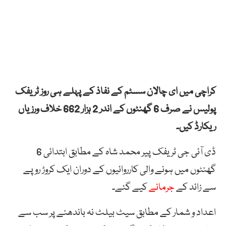
کراچی میں ای چالان سسٹم کے نفاذ کے پہلے ہی روز ٹریفک
پولیس نے صرف 6 گھنٹوں کے اندر 2 ہزار 662 خلاف ورزیاں
ریکارڈ کیں۔
ڈی آئی جی ٹریفک پیر محمد شاہ کے مطابق ابتدائی 6
گھنٹوں میں ہونے والی کارروائیوں کے دوران ایک کروڑ روپے
سے زائد کے
جرمانے
کیے گئے۔
اعداد و شمار کے مطابق سیٹ بیلٹ نہ باندھنے پر سب سے