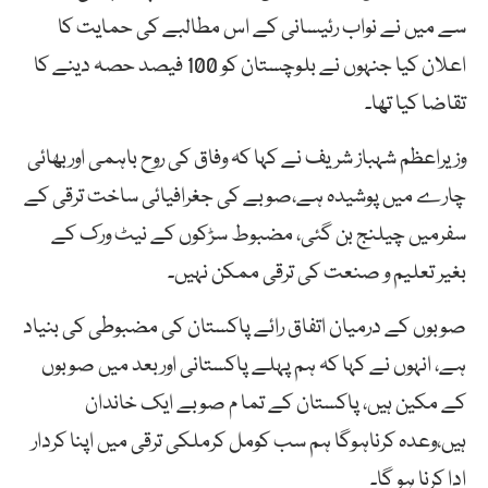
سے میں نے نواب رئیسانی کے اس مطالبے کی حمایت کا
اعلان کیا جنہوں نے بلوچستان کو 100 فیصد حصہ دینے کا
تقاضا کیا تھا۔
وزیراعظم شہباز شریف نے کہا کہ وفاق کی روح باہمی اوربھائی
چارے میں پوشیدہ ہے،صوبے کی جغرافیائی ساخت ترقی کے
سفرمیں چیلنج بن گئی، مضبوط سڑکوں کے نیٹ ورک کے
بغیر تعلیم و صنعت کی ترقی ممکن نہیں۔
صوبوں کے درمیان اتفاق رائے پاکستان کی مضبوطی کی بنیاد
ہے، انہوں نے کہا کہ ہم پہلے پاکستانی اوربعد میں صوبوں
کے مکین ہیں، پاکستان کے تما م صوبے ایک خاندان
ہیں،وعدہ کرناہوگا ہم سب کومل کرملکی ترقی میں اپنا کردار
ادا کرنا ہو گا۔