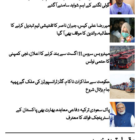
گولی لگنے کے اہم شواہد سامنے آگئے
میر رضا علی کیس، جبران ناصر کا تفتیشی ٹیم تبدیل کرنے کا
مطالبہ، والدین کا موقف بھی آ گیا
میٹرو بس سروس 11 اگست سے بند کرنے کا اعلان، نجی کمپنی
کا حتمی نوٹس
حکومت سے مذاکرات ناکام، گڈز ٹرانسپورٹرز کی ملک گیر پہیہ
جام ہڑتال شروع
پاک سعودی ترکیہ دفاعی معاہدہ، بھارت بھی پاکستان کے
اسٹریٹجک فوائد کا معترف