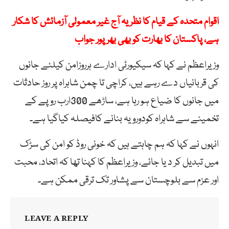
اقوام متحدہ کے قیام کا نظریہ آج غیر معمولی آزمائش کا شکار
ہے، پاکستان کا بھارت کو بھی بھرپور جواب
وزیراعظم نے کہا کہ سیکیورٹی ادارے ہرروزامن کیلئے جانوں
کی قربانیاں دے رہے ہیں، کراچی تا چمن شاہراہ پر روز حادثات
میں جانوں کا ضیاع ہو رہا ہے، ساڑھے 300ارب روپے کے
تخمینے سے شاہراہ کودورویہ بنانے کافیصلہ کیاگیا ہے۔
انہوں نے کہا کہ ہم چاہتے ہیں کہ خونی روڈ کو امن کی سڑک
میں تبدیل کر د یا جائے، وزیراعظم کا کہنا تھا کہ اتحاد، محبت
اور عزم سے بلوچستان سے پشاور تک ترقی ممکن ہے۔
LEAVE A REPLY