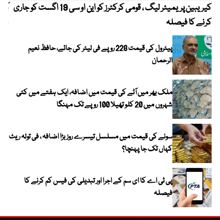
کیریبین پریمیئر لیگ ، قومی کرکٹرز کو این او سی 19 اگست کو جاری
آز
کرنے کا فیصلہ
چھی
پیٹرول کی قیمت 228 روپے فی لیٹر کی جائے، حافظ نعیم
الرحمان
ملک بھر میں آٹے کی قیمت میں اضافہ، ایک ہفتے میں کئی
شہروں میں 20 کلو تھیلا 100 روپے تک مہنگا
سونے کی قیمت میں مسلسل تیسرے روز بڑا اضافہ ، فی تولہ ریٹ
کہاں تک جا پہنچا؟
پی ٹی اے کا ای سم کے اجرا اور تبدیلی کی فیس کم کرنے کا
فیصلہ