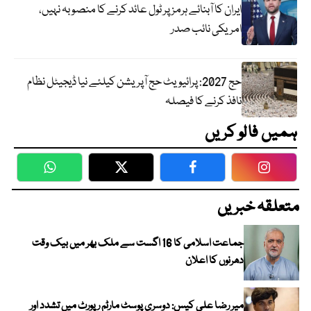
ایران کا آبنائے ہرمز پر ٹول عائد کرنے کا منصوبہ نہیں،
امریکی نائب صدر
حج 2027: پرائیویٹ حج آپریشن کیلئے نیا ڈیجیٹل نظام
نافذ کرنے کا فیصلہ
ہمیں فالو کریں
WhatsApp
Twitter
Facebook
Faceboo
متعلقہ خبریں
جماعت اسلامی کا 16 اگست سے ملک بھر میں بیک وقت
دھرنوں کا اعلان
میر رضا علی کیس: دوسری پوسٹ مارٹم رپورٹ میں تشدد اور