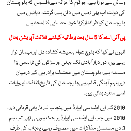
وسائل سے نوازا ہے، جو قوم کا خزانہ ہے،افسوس کہ بلوچستان
کی دولت اب بھی زمین میں دفن ہے،گزشتہ دہائیوں میں
بلوچستان کونظر اندازکرنا خود احتسابی کا لمحہ ہے۔
پی آئی اے کا 5 سال بعد برطانیہ کیلئے فلائٹ آپریشن بحال
انہوں نے کہا کہ بلوچ عوام ہمیشہ کشادہ دل اور مہمان نواز
رہے ہیں، دور دراز آبادی تک بجلی اور سڑکوں کی فراہمی بڑا
مسئلہ ہے، بلوچستان میں مختلف برادریوں کے درمیان
دیرپاہم آہنگی قائم رہی،بلوچستان کی تاریخ،ثقافت اورروایات
اسے منفرد بناتی ہیں۔
2010کے این ایف سی ایوارڈ میں پنجاب نے تاریخی قربانی دی،
2010 میں جب این ایف سی ایوارڈ پر بحث ہورہی تھی تب ہم
3 دن مسلسل مذاکرات میں مصروف رہے، پنجاب کی طرف