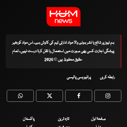
ہم نیوز پر شائع یا نشر ہونے والا مواد ادارتی ٹیم کی کاوش ہے۔ اس مواد کو بغیر
پیشگی اجازت کسی بھی صورت میں استعمال یا نقل کرنا درست نہیں۔ تمام
حقوق محفوظ ہیں © 2026
رابطہ کریں
پرائیویسی پالیسی
WhatsApp
Twitter
Facebook
Faceboo
صفحۂ اول
تازہ ترین
پاکستان