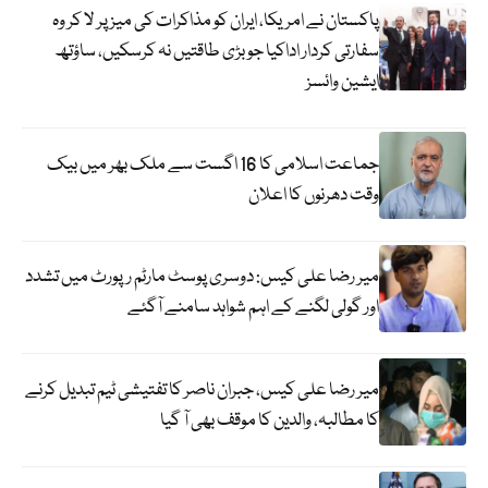
پاکستان نے امریکا، ایران کو مذاکرات کی میز پر لا کر وہ
سفارتی کردار اداکیا جو بڑی طاقتیں نہ کرسکیں، ساؤتھ
ایشین وائسز
جماعت اسلامی کا 16 اگست سے ملک بھر میں بیک
وقت دھرنوں کا اعلان
میر رضا علی کیس: دوسری پوسٹ مارٹم رپورٹ میں تشدد
اور گولی لگنے کے اہم شواہد سامنے آگئے
میر رضا علی کیس، جبران ناصر کا تفتیشی ٹیم تبدیل کرنے
کا مطالبہ، والدین کا موقف بھی آ گیا