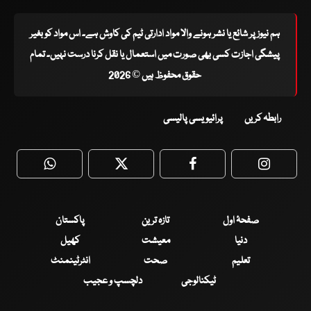
ہم نیوز پر شائع یا نشر ہونے والا مواد ادارتی ٹیم کی کاوش ہے۔ اس مواد کو بغیر
پیشگی اجازت کسی بھی صورت میں استعمال یا نقل کرنا درست نہیں۔ تمام
حقوق محفوظ ہیں © 2026
رابطہ کریں
پرائیویسی پالیسی
WhatsApp
Twitter
Facebook
Faceboo
صفحۂ اول
تازہ ترین
پاکستان
دنیا
معیشت
کھیل
تعلیم
صحت
انٹرٹینمنٹ
ٹیکنالوجی
دلچسپ و عجیب