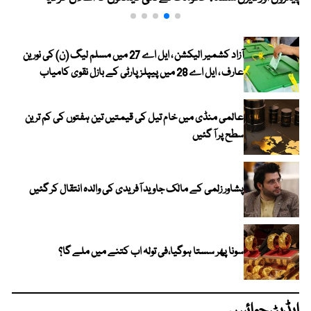
آزاد کشمیر الیکشن ، ایل اے 27 میں مسلم لیگ (ن) کی نورین
عارف ، ایل اے 28 میں پیپلز پارٹی کے بازل نقوی کامیاب
عالمی منڈی میں خام تیل کی قیمتیں تین ہفتوں کی کم ترین
سطح پر آ گئیں
پشاور زلمی کے مالک جاوید آفریدی کی والدہ انتقال کر گئیں
سونا پھر سستا ہوگیا،فی تولہ اب کتنے میں ملے گا؟