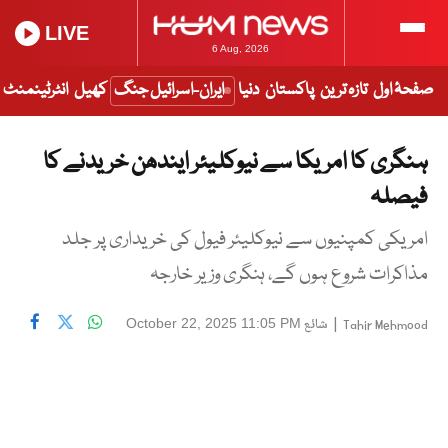
LIVE
6 Aug, 2026
صفحۂ اول
تازہ ترین
پاکستان
دنیا
ایران-اسرائیل جنگ
کھیل
انٹرٹینمنٹ
ہنگری کا امریکا سے نیوکلیئر ایندھن خریدنے کا
فیصلہ
امریکی کمپنیوں سے نیوکلیئر فیول کی خریداری پر جلد
مذاکرات شروع ہوں گے، ہنگری وزیر خارجہ
|
شائع
October 22, 2025 11:05 PM
Tahir Mehmood