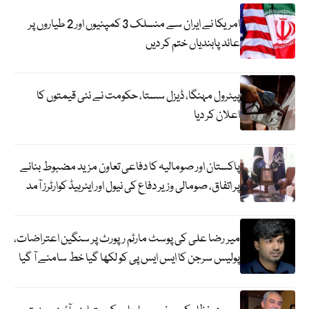
امریکا نے ایران سے منسلک 3 کمپنیوں اور 2 طیاروں پر
عائد پابندیاں ختم کر دیں
پیٹرول مہنگا، ڈیزل سستا، حکومت نے نئی قیمتوں کا
اعلان کر دیا
پاکستان اور صومالیہ کا دفاعی تعاون مزید مضبوط بنانے
پر اتفاق، صومالی وزیر دفاع کی نیول اور ایئرہیڈ کوارٹرز آمد
میر رضا علی کی پوسٹ مارٹم رپورٹ پر سنگین اعتراضات،
پولیس سرجن کا ایس ایس پی کو لکھا گیا خط سامنے آ گیا