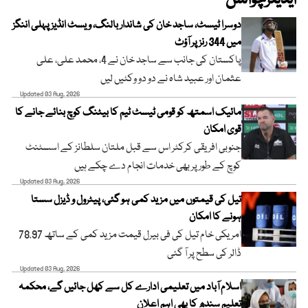
ایڈیٹرچوائس
دوسرا ٹیسٹ، ساجد خان کی شاندار بالنگ، ویسٹ انڈیز پہلی اننگز
میں 344 رنز پر آؤٹ
پاکستان کی جانب سے ساجد خان نے 4، محمد علی، علی
عثمان اور عبید شاہ نے دو دو وکٹیں لیں
Updated 03 Aug, 2026
مائیک اسمتھ کو قومی ٹیسٹ ٹیم کا بیٹنگ کوچ بنائے جانے کا
قوی امکان
جنوبی افریقی کرکٹر اس سے قبل ملتان سلطانز کے اسسٹنٹ
کوچ کے طور پر بھی خدمات انجام دے چکے ہیں
Updated 03 Aug, 2026
تیل کی قیمتوں میں مزید کمی ہو گئی، پیٹرول و ڈیزل سستا
ہونے کا امکان
امریکی خام تیل کی فی بیرل قیمت مزید کمی کے ساتھ 78.97
ڈالر کی سطح پر آ گئی
Updated 03 Aug, 2026
اسلام آباد میں تعلیمی ادارے کل سے کھل جائیں گے، محکمہ
تعلیم سندھ کا بھی اہم اعلان