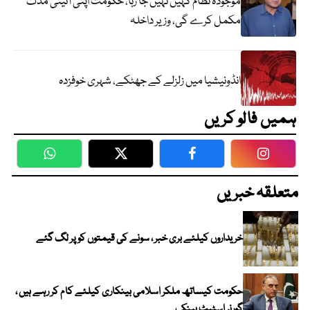
موجودہ نظام کہیں نہیں جا رہا، حکومت اپنی آئینی مدت
مکمل کرے گی، وزیر داخلہ
انڈونیشیا میں زلزلے کے جھٹکے، شہری خوفزدہ
ہمیں فالو کریں
WhatsApp
Twitter
Facebook
Faceboo
متعلقہ خبریں
خریداروں کیلئے بری خبر ، سونے کی قیمتوں کو پر لگ گئے
حکومت کیساتھ ملکر اسلامی بینکاری کیلئے کام کر رہے ہیں ،
گورنر اسٹیٹ بینک