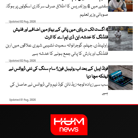
ہفتے میں 6 روز تدریس کا اطلاق صرف سرکاری اسکولوں پر ہوگا،
صوبائی وزیر تعلیم
Updated 02 Aug, 2026
4 اگست تک دریاؤں میں پانی کے بہاؤ میں اضافے اور فلیش
فلڈنگ کا خدشہ، این ڈی ایم اے کا الرٹ
راولپنڈی، جہلم، گوجرانوالہ سمیت نشیبی شہری علاقوں میں اربن
فلڈنگ اور بارش کا پانی جمع ہونے کا خدشہ ہے
Updated 02 Aug, 2026
فولڈ ایبل کے بعد اب رولیبل فون؟ سام سنگ کی نئی ڈیوائس نے
تہلکہ مچا دیا
سب سے زیادہ توجہ زیڈ نائن کوڈ نیم والی ڈیوائس نے حاصل کی
ہے
Updated 01 Aug, 2026