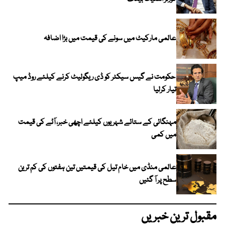
عالمی مارکیٹ میں سونے کی قیمت میں بڑا اضافہ
حکومت نے گیس سیکٹر کو ڈی ریگولیٹ کرنے کیلئے روڈ میپ
تیار کرلیا
مہنگائی کے ستائے شہریوں کیلئے اچھی خبر، آٹے کی قیمت
میں کمی
عالمی منڈی میں خام تیل کی قیمتیں تین ہفتوں کی کم ترین
سطح پر آ گئیں
مقبول ترین خبریں