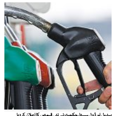
پیٹرول اور ڈیزل سستا، حکومت نے نئی قیمتوں کا اعلان کر دیا