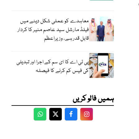
معاہدے کو عملی شکل دینے میں
فیلڈ مارشل سید عاصم منیر کا کردار
قابل قدر ہے، وزیراعظم
پی ٹی اے کا ای سم کے اجرا اور تبدیلی
کی فیس کم کرنے کا فیصلہ
ہمیں فالو کریں
WhatsApp
Twitter
Facebook
Facebook