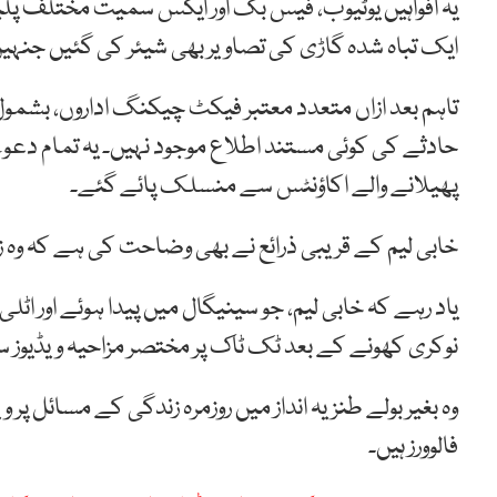
یہ افواہیں یوٹیوب، فیس بک اور ایکس سمیت مختلف پل
ایک تباہ شدہ گاڑی کی تصاویر بھی شیئر کی گئیں جنہیں
تاہم بعد ازاں متعدد معتبر فیکٹ چیکنگ اداروں، بشمول
حادثے کی کوئی مستند اطلاع موجود نہیں۔ یہ تمام 
پھیلانے والے اکاؤنٹس سے منسلک پائے گئے۔
خابی لیم کے قریبی ذرائع نے بھی وضاحت کی ہے کہ وہ ز
نوکری کھونے کے بعد ٹک ٹاک پر مختصر مزاحیہ ویڈیو
فالوورز ہیں۔