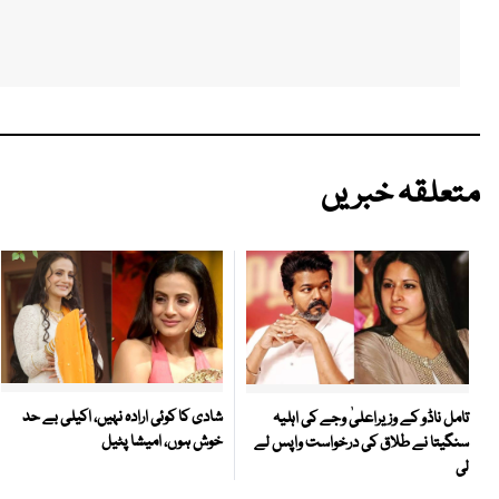
متعلقہ خبریں
شادی کا کوئی ارادہ نہیں، اکیلی بے حد
تامل ناڈو کے وزیراعلیٰ وجے کی اہلیہ
خوش ہوں، امیشا پٹیل
سنگیتا نے طلاق کی درخواست واپس لے
لی