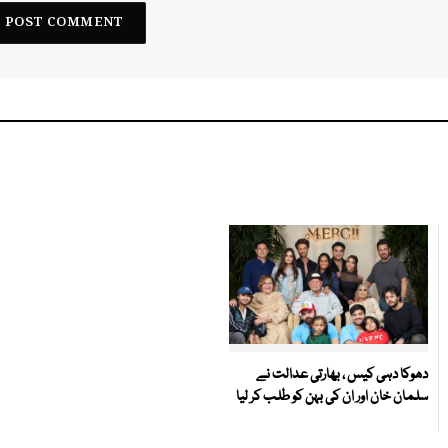
دھوکا دہی کیس ، بھارتی عدالت نے
سلمان خان اور ان کی بہن کو طلب کر لیا