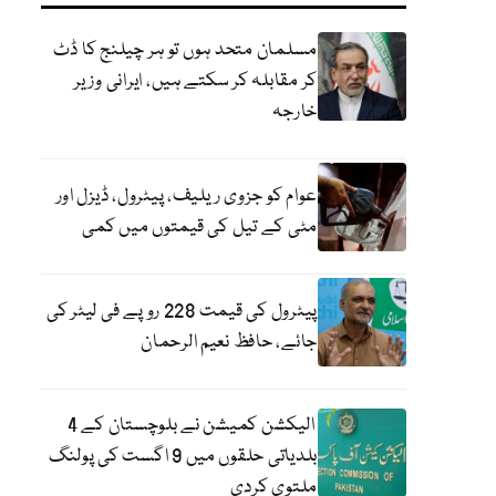
مسلمان متحد ہوں تو ہر چیلنج کا ڈٹ
کر مقابلہ کر سکتے ہیں، ایرانی وزیر
خارجہ
عوام کو جزوی ریلیف، پیٹرول، ڈیزل اور
مٹی کے تیل کی قیمتوں میں کمی
پیٹرول کی قیمت 228 روپے فی لیٹر کی
جائے، حافظ نعیم الرحمان
الیکشن کمیشن نے بلوچستان کے 4
بلدیاتی حلقوں میں 9 اگست کی پولنگ
ملتوی کردی