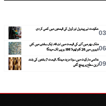
حکومت نے پیٹرول اور ڈیزل کی قیمتوں میں کمی کر دی
0
ملک بھر میں آٹے کی قیمت میں اضافہ، ایک ہفتے میں کئی
0
شہروں میں 20 کلو تھیلا 100 روپے تک مہنگا
عالمی مارکیٹ میں سونا مزید مہنگا ، قیمت 7 ہفتوں کی بلند
0
ترین سطح پر پہنچ گئی