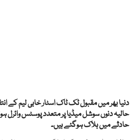
دنیا بھر میں مقبول ٹک ٹاک اسٹار خابی لیم کے ان
حالیہ دنوں سوشل میڈیا پر متعدد پوسٹس وائرل ہوئ
حادثے میں ہلاک ہوگئے ہیں۔