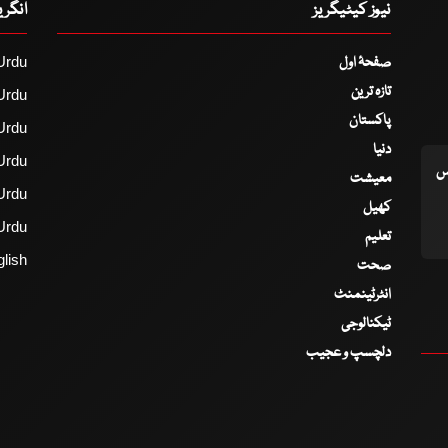
نیوز کیٹیگریز
انگر
صفحۂ اول
Urdu
تازہ ترین
Urdu
پاکستان
Urdu
دنیا
Urdu
اس
معیشت
Urdu
کھیل
Urdu
تعلیم
lish
صحت
انٹرٹینمنٹ
ٹیکنالوجی
دلچسپ و عجیب