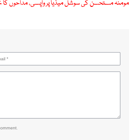
مومنہ مستحسن کی سوشل میڈیا پر واپسی، مداحوں کا 
 comment.