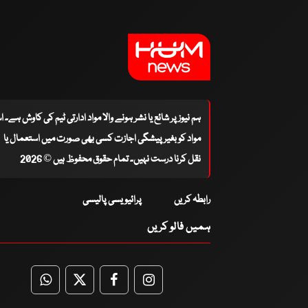
ہم نیوز پر شائع یا نشر ہونے والا مواد ادارتی ٹیم کی کاوش ہے۔ 
مواد کو بغیر پیشگی اجازت کسی بھی صورت میں استعمال یا
نقل کرنا درست نہیں۔ تمام حقوق محفوظ ہیں © 2026
رابطہ کریں
پرائیویسی پالیسی
ہمیں فالو کریں
WhatsApp
Twitter
Facebook
Facebook