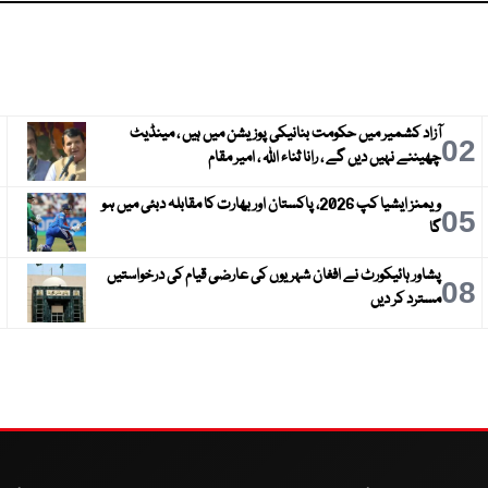
آزاد کشمیر میں حکومت بنانیکی پوزیشن میں ہیں ، مینڈیٹ
3
02
چھیننے نہیں دیں گے ، رانا ثناء اللہ ، امیر مقام
ویمنز ایشیا کپ 2026، پاکستان اور بھارت کا مقابلہ دبئی میں ہو
6
05
گا
پشاور ہائیکورٹ نے افغان شہریوں کی عارضی قیام کی درخواستیں
9
08
مسترد کر دیں