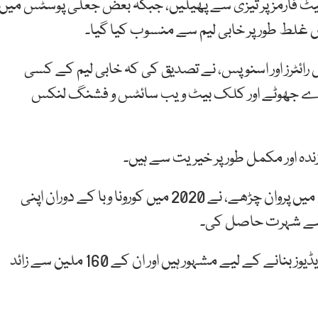
یٹ فارمز پر تیزی سے پھیلیں، جبکہ بعض جعلی پوسٹس میں
 غلط طور پر خابی لیم سے منسوب کیا گیا۔
 رائٹرز اور اسنوپس، نے تصدیق کی کہ خابی لیم کے کسی
دعوے جھوٹے اور کلک بیٹ ویب سائٹس و فشنگ لنکس
ندہ اور مکمل طور پر خیریت سے ہیں۔
یاد رہے کہ خابی لیم، جو سینیگال میں پیدا ہوئے اور اٹلی میں پروان چڑھے، نے 2020 میں کورونا وبا کے دوران اپنی
ز سے شہرت حاصل کی۔
وہ بغیر بولے طنزیہ انداز میں روزمرہ زندگی کے مسائل پر ویڈیوز بنانے کے لیے مشہور ہیں اور ان کے 160 ملین سے زائد