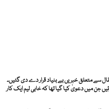
تقال سے متعلق خبریں بے بنیاد قرار دے دی گئیں۔
یں جن میں دعویٰ کیا گیا تھا کہ خابی لیم ایک کار