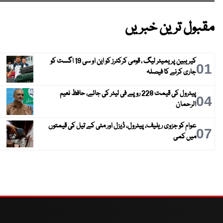
مقبول ترین خبریں
کیریبین پریمیئر لیگ ، قومی کرکٹرز کو این او سی 19 اگست کو
01
جاری کرنے کا فیصلہ
پیٹرول کی قیمت 228 روپے فی لیٹر کی جائے، حافظ نعیم
04
الرحمان
عوام کو جزوی ریلیف، پیٹرول، ڈیزل اور مٹی کے تیل کی قیمتوں
07
میں کمی