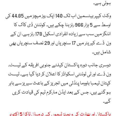
ہوئی ہے۔
وکٹ کیپر بیٹسمین اب تک 140 ایک روز میچز میں 44.85 کی
اوسط سے 5 ہزار 966 رنز بنا چکے ہیں۔ کوئنٹن ڈی کاک کا
اننگز میں سب سے زیادہ انفرادی اسکول 178 رنز ہے، ان کے
ون ڈے کیریئر میں 17 سنچریاں اور 29 نصف سنچریاں بھی
شامل ہیں۔
دوسری جانب دورہ پاکستان کیلئے جنوبی افریقہ کے ٹیسٹ،
ون ڈے اور ٹی ٹوئنٹی اسکواڈز کا اعلان کر دیا گیا ہے۔ ٹیسٹ
کپتان ٹیمبا باووما پنڈلی میں انجریز کے باعث سیریز سے باہر
ہو گئے ہیں، جس کے بعد ایڈن مارکرم ٹیم کی قیادت کریں
گے۔
پاکستان اور بھارت کی ویمنز ٹیموں کے درمیان ٹاکرا 5 اکتوبر