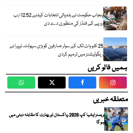
پنجاب حکومت نے بلدیاتی انتخابات کیلئے 12.52 ارب
روپے کے فنڈز کی منظوری دے دی
25 کلو واٹ تک کے سولر صارفین کو بڑی سہولت، نیپرا نے
ریگولیشنز میں ترمیم کردی
ہمیں فالو کریں
WhatsApp
Twitter
Facebook
Faceboo
متعلقہ خبریں
ویمنز ایشیا کپ 2026، پاکستان اور بھارت کا مقابلہ دبئی میں
ہو گا