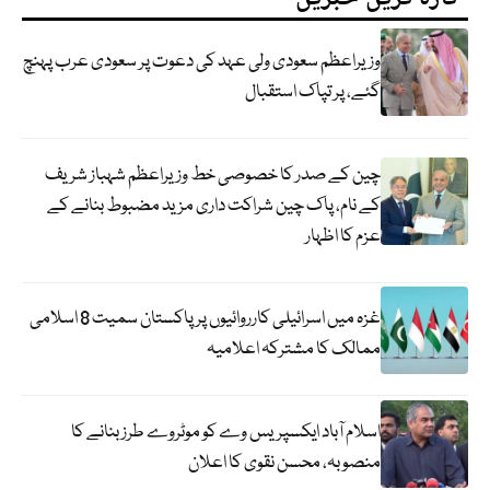
وزیراعظم سعودی ولی عہد کی دعوت پر سعودی عرب پہنچ
گئے، پر تپاک استقبال
چین کے صدر کا خصوصی خط وزیراعظم شہباز شریف
کے نام، پاک چین شراکت داری مزید مضبوط بنانے کے
عزم کا اظہار
غزہ میں اسرائیلی کارروائیوں پر پاکستان سمیت 8 اسلامی
ممالک کا مشترکہ اعلامیہ
اسلام آباد ایکسپریس وے کو موٹروے طرز بنانے کا
منصوبہ، محسن نقوی کا اعلان