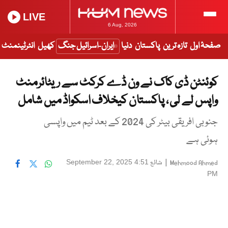
LIVE
6 Aug, 2026
صفحۂ اول
تازہ ترین
پاکستان
دنیا
ایران-اسرائیل جنگ
کھیل
انٹرٹینمنٹ
کوئنٹن ڈی کاک نے ون ڈے کرکٹ سے ریٹائرمنٹ
واپس لے لی ، پاکستان کیخلاف اسکواڈ میں شامل
جنوبی افریقی بیٹر کی 2024 کے بعد ٹیم میں واپسی
ہوئی ہے
|
شائع
September 22, 2025 4:51
Mehmood Ahmed
PM