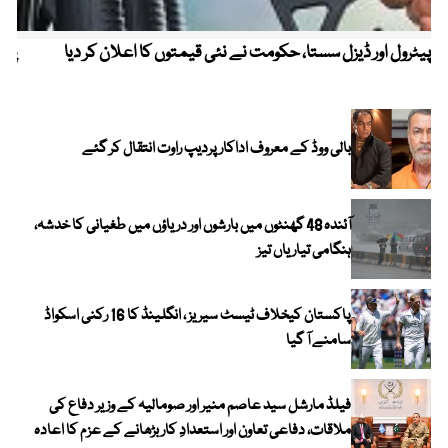
پیٹرول اور ڈیزل سستا، حکومت نے نئی قیمتوں کا اعلان کر دیا
پیٹ
بالی ووڈ کے معروف اداکار پردیپ راوت انتقال کر گئے
آئندہ 48 گھنٹوں میں بارشوں اور دریاؤں میں طغیانی کا خدشہ،
ہنگامی تیاریاں تیز
پاکستان کیخلاف ٹیسٹ سیریز ، انگلینڈ کا 16 رکنی اسکواڈ
سامنے آ گیا
فیلڈ مارشل سید عاصم منیر اور صومالیہ کے وزیر دفاع کی
ملاقات، دفاعی تعاون اور استعدادِ کار بڑھانے کے عزم کا اعادہ