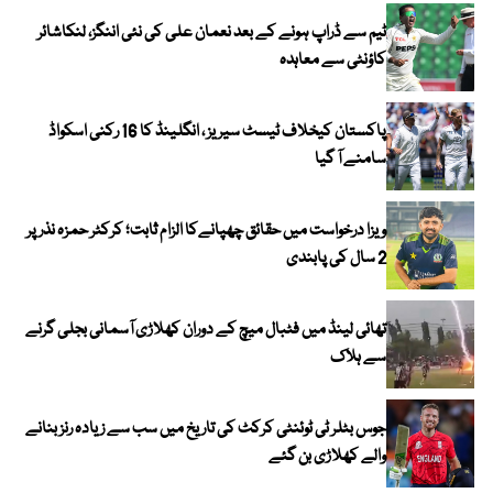
ٹیم سے ڈراپ ہونے کے بعد نعمان علی کی نئی اننگز، لنکاشائر
کاؤنٹی سے معاہدہ
پاکستان کیخلاف ٹیسٹ سیریز ، انگلینڈ کا 16 رکنی اسکواڈ
سامنے آ گیا
ویزا درخواست میں حقائق چھپانےکا الزام ثابت؛ کرکٹر حمزہ نذر پر
2 سال کی پابندی
تھائی لینڈ میں فٹبال میچ کے دوران کھلاڑی آسمانی بجلی گرنے
سے ہلاک
جوس بٹلر ٹی ٹوئنٹی کرکٹ کی تاریخ میں سب سے زیادہ رنز بنانے
والے کھلاڑی بن گئے