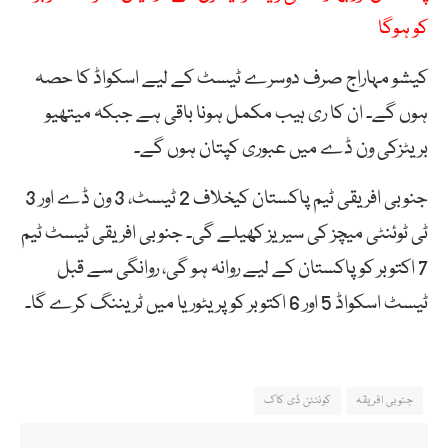
کو ہوگا
کیشو مہاراج صرف دوسرے ٹیسٹ کے لیے اسکواڈ کا حصہ
ہوں گے۔ ان کا ری ہیب مکمل ہونا باقی ہے جبکہ میتھیو
بریٹزکی ون ڈے میں عبوری کپتان ہوں گے۔
جنوبی افریقی ٹیم پاکستان کیخلاف 2 ٹیسٹ، 3 ون ڈے اور 3
ٹی ٹوئنٹی میچز کی سیریز کھیلے گی۔ جنوبی افریقی ٹیسٹ ٹیم
7 اکتوبر کو پاکستان کے لیے روانہ ہو گی، روانگی سے قبل
ٹیسٹ اسکواڈ 5 اور 6 اکتوبر کو پریٹوریا میں ٹریننگ کرے گا۔
جنوبی افریقہ
کونئٹن ڈی کاک