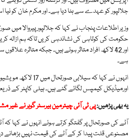
آپریشن میں مصروف ہیں۔ اور گزشتہ روز کشتی ڈوبنے کا 
جلالپور کو عہدے سے ہٹا دیا ہے۔ اور مکرم خان کو نیا ا
وزیر اطلاعات پنجاب نے کہا کہ جلالپور پیروالا میں صو
ہے۔
اورمیڈیکل کیمپس لگائے گئے ہیں۔ ہیلی کاپٹر کے ذری
یہ بھی پڑھیں:
پی ٹی آئی چیئرمین بیرسٹر گوہر نے غیر 
آٹے کی صورتحال پر گفتگو کرتے ہوئے انہوں نے کہا کہ آ
مصنوعی قلت پیدا کر کے آٹے کی قیمت نہیں بڑھانے دی