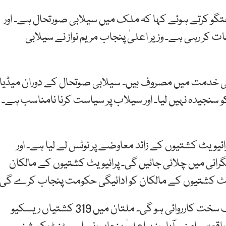
تگو کرتے ہوئے کہا کہ ملک میں سیلابی صورتحال ہے۔ اور
کر رہی ہے۔ وزیر اعلیٰ پنجاب مریم نواز نے سیلابی
قوم کی خدمت میں مصروف ہیں۔ سیلابی صوتحال کے دوران میڈیا
و سنجیدہ نہیں لیا۔ اور سیلاب پر سیاست کرنا نامناسب ہے۔
رائیویٹ کشتیوں کے زائد معاوضے پر نوٹس لے لیا ہے۔ اور
انی میں چلائی جائیں گی۔ پرائیویٹ کشتیوں کے مالکان
یویٹ کشتیوں کے مالکان کو ادائیگی حکومت پنجاب کرے گی۔
انہوں نے کہا کہ متاثرین سے لوٹ مار کرنے والوں کیخلاف سخت کارروائی ہو گی۔ ملتان میں 319 کشتیاں ریسکیو