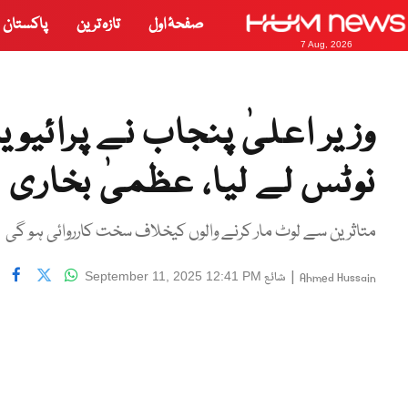
صفحۂ اول
تازہ ترین
پاکستان
7 Aug, 2026
وزیر اعلیٰ پنجاب نے پرائی
نوٹس لے لیا، عظمیٰ بخاری
متاثرین سے لوٹ مار کرنے والوں کیخلاف سخت کارروائی ہو گی
|
شائع
September 11, 2025 12:41 PM
Ahmed Hussain