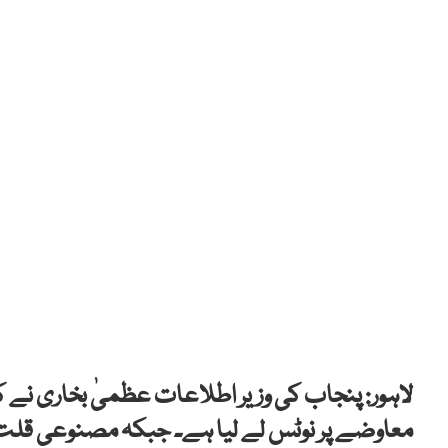
لاہور: پنجاب کی وزیر اطلاعات عظمیٰ بخاری نے کہ
معاوضے پر نوٹس لے لیا ہے۔ جبکہ مصنوعی قلت پ