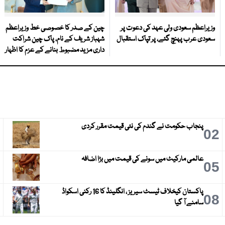
وزیراعظم سعودی ولی عہد کی دعوت پر
چین کے صدر کا خصوصی خط وزیراعظم
سعودی عرب پہنچ گئے، پر تپاک استقبال
شہباز شریف کے نام، پاک چین شراکت
داری مزید مضبوط بنانے کے عزم کا اظہار
پنجاب حکومت نے گندم کی نئی قیمت مقرر کردی
3
02
عالمی مارکیٹ میں سونے کی قیمت میں بڑا اضافہ
6
05
پاکستان کیخلاف ٹیسٹ سیریز ، انگلینڈ کا 16 رکنی اسکواڈ
9
08
سامنے آ گیا