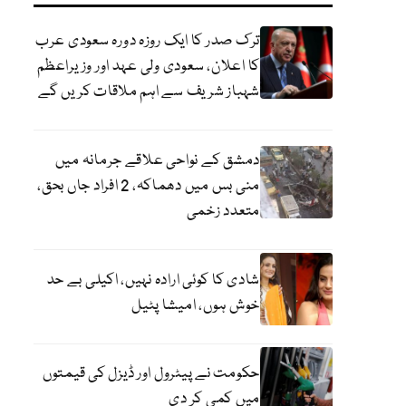
ترک صدر کا ایک روزہ دورہ سعودی عرب
کا اعلان، سعودی ولی عہد اور وزیراعظم
شہباز شریف سے اہم ملاقات کریں گے
دمشق کے نواحی علاقے جرمانہ میں
منی بس میں دھماکہ، 2 افراد جاں بحق،
متعدد زخمی
شادی کا کوئی ارادہ نہیں، اکیلی بے حد
خوش ہوں، امیشا پٹیل
حکومت نے پیٹرول اور ڈیزل کی قیمتوں
میں کمی کر دی