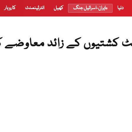
دنیا
ایران-اسرائیل جنگ
کھیل
انٹرٹینمنٹ
کاروبار
ویٹ کشتیوں کے زائد معاوضے ک