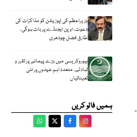
وزیراعظم کی اپوزیشن کو مذاکرات کی
دعوت، اوپن ایجنڈے پر بات ہوگی،
طارق فضل چودھری
بیوروکریسی میں بڑے پیمانے پر تقرر و
تبادلے، متعدد اہم عہدوں پر نئی
تعیناتیاں
ہمیں فالو کریں
WhatsApp
Twitter
Facebook
Facebook