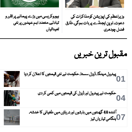
بیوروکریسی میں بڑے پیمانے پر تقرر و
وزیراعظم کی اپوزیشن کو مذاکرات کی
تبادلے، متعدد اہم عہدوں پر نئی
دعوت، اوپن ایجنڈے پر بات ہوگی، طارق
تعیناتیاں
فضل چودھری
مقبول ترین خبریں
پیٹرول مہنگا، ڈیزل سستا، حکومت نے نئی قیمتوں کا اعلان کر دیا
01
حکومت نے پیٹرول اور ڈیزل کی قیمتوں میں کمی کر دی
04
آئندہ 48 گھنٹوں میں بارشوں اور دریاؤں میں طغیانی کا خدشہ،
07
ہنگامی تیاریاں تیز