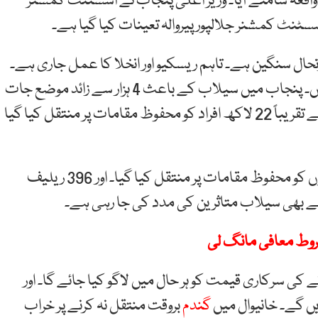
واقعہ سامنے آیا۔ وزیر اعلیٰ پنجاب نے اسسٹنٹ کمشنر
سسٹنٹ کمشنر جلالپور پیروالہ تعینات کیا گیا ہے۔
رتحال سنگین ہے۔ تاہم ریسکیو اور انخلا کا عمل جاری ہے۔
حکومت کی کوتاہی کی نشاندہی کریں تاکہ ہم ازالہ کریں۔ پنجاب میں سیلاب کے باعث 4 ہزار سے زائد موضع جات
اور 42 لاکھ افراد متاثر ہوئے ہیں۔ جبکہ متاثرہ علاقوں سے تقریباً 22 لاکھ افراد کو محفوظ مقامات پر منتقل کیا گیا
انہوں نے کہا کہ سیلابی صورتحال میں 17 لاکھ مویشیوں کو محفوظ مقامات پر منتقل کیا گیا۔ اور 396 ریلیف
عے بھی سیلاب متاثرین کی مدد کی جا رہی ہے۔
مشروط معافی مانگ لی
ٹے کی سرکاری قیمت کو ہر حال میں لاگو کیا جائے گا۔ اور
ں گے۔ خانیوال میں
گندم
بروقت منتقل نہ کرنے پر خراب