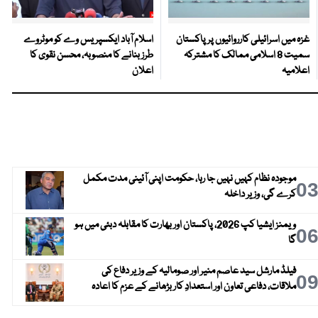
غزہ میں اسرائیلی کارروائیوں پر پاکستان
اسلام آباد ایکسپریس وے کو موٹروے
سمیت 8 اسلامی ممالک کا مشترکہ
طرز بنانے کا منصوبہ، محسن نقوی کا
اعلامیہ
اعلان
موجودہ نظام کہیں نہیں جا رہا، حکومت اپنی آئینی مدت مکمل
0
کرے گی، وزیر داخلہ
ویمنز ایشیا کپ 2026، پاکستان اور بھارت کا مقابلہ دبئی میں ہو
0
گا
فیلڈ مارشل سید عاصم منیر اور صومالیہ کے وزیر دفاع کی
0
ملاقات، دفاعی تعاون اور استعدادِ کار بڑھانے کے عزم کا اعادہ