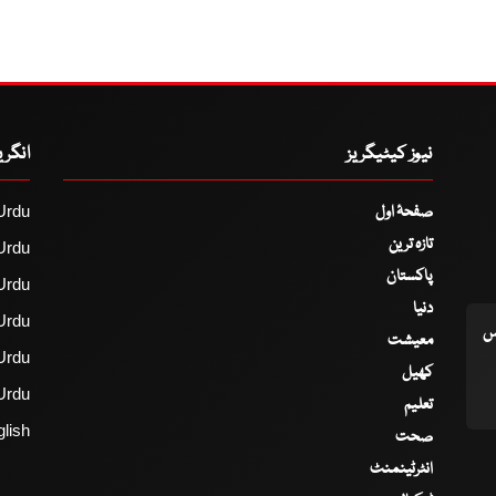
نیوز کیٹیگریز
انگر
صفحۂ اول
Urdu
تازہ ترین
Urdu
پاکستان
Urdu
دنیا
Urdu
اس
معیشت
Urdu
کھیل
Urdu
تعلیم
lish
صحت
انٹرٹینمنٹ