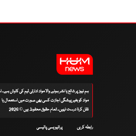
ہم نیوز پر شائع یا نشر ہونے والا مواد ادارتی ٹیم کی کاوش ہے۔ 
مواد کو بغیر پیشگی اجازت کسی بھی صورت میں استعمال یا
نقل کرنا درست نہیں۔ تمام حقوق محفوظ ہیں © 2026
رابطہ کریں
پرائیویسی پالیسی