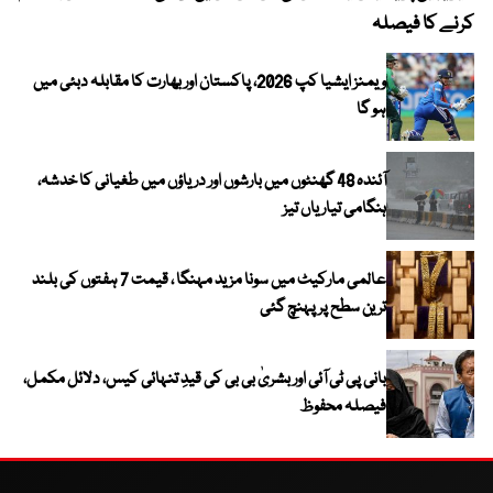
کرنے کا فیصلہ
ویمنز ایشیا کپ 2026، پاکستان اور بھارت کا مقابلہ دبئی میں
ہو گا
آئندہ 48 گھنٹوں میں بارشوں اور دریاؤں میں طغیانی کا خدشہ،
ہنگامی تیاریاں تیز
عالمی مارکیٹ میں سونا مزید مہنگا ، قیمت 7 ہفتوں کی بلند
ترین سطح پر پہنچ گئی
بانی پی ٹی آئی اور بشریٰ بی بی کی قیدِ تنہائی کیس، دلائل مکمل،
فیصلہ محفوظ