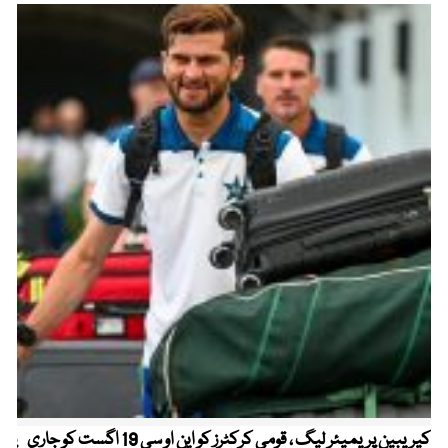
کیریبین پریمیئر لیگ ، قومی کرکٹرز کو این او سی 19 اگست کو جاری
پیٹ