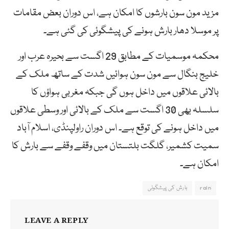
مزید مون سون بارشوں کا امکان ہے، اس دوران بعض مقامات
پر موسلا دھار بارش ہونے کی پیشگوئی کی گئی ہے۔
محکمہ موسمیات کے مطابق 29 اگست سے بحیرہ عرب اور
خلیج بنگال سے مون سون ہوائیں شدت کے ساتھ ملک کے
بالائی علاقوں میں داخل ہوں گی جبکہ مغربی ہواؤں کا
سلسلہ بھی 30 اگست سے ملک کے بالائی اور وسطی علاقوں
میں داخل ہونے کی توقع ہے۔ اس دوران راولپنڈی، اسلام آباد
سمیت کشمیر، گلگت بلتستان میں وقفے وقفے سے بارش کا
امکان ہے۔
rain
بارش کی پیشگوئی
LEAVE A REPLY