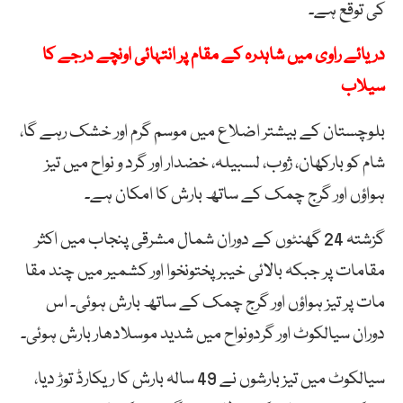
کی توقع ہے۔
دریائے راوی میں شاہدرہ کے مقام پر انتہائی اونچے درجے کا
سیلاب
بلوچستان کے بیشتر اضلاع میں موسم گرم اور خشک رہے گا،
شام کو بارکھان، ژوب، لسبیلہ، خضدار اور گرد و نواح میں تیز
ہواؤں اور گرج چمک کے ساتھ بارش کا امکان ہے۔
گزشتہ 24 گھنٹوں کے دوران شمال مشرقی پنجاب میں اکثر
مقامات پر جبکہ بالائی خیبر پختونخوا اور کشمیر میں چند مقا
مات پر تیز ہواؤں اور گرج چمک کے ساتھ بارش ہوئی۔ اس
دوران سیالکوٹ اور گردونواح میں شدید موسلادھار بارش ہوئی۔
سیالکوٹ میں تیز بارشوں نے 49 سالہ بارش کا ریکارڈ توڑ دیا،