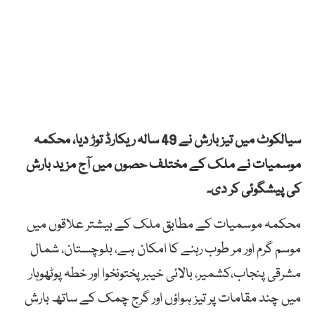
سیالکوٹ میں تیز بارش نے 49 سالہ ریکارڈ توڑ دیا، محکمہ
موسمیات نے ملک کے مختلف حصوں میں آج مزید بارش
کی پیشگوئی کر دی۔
محکمہ موسمیات کے مطابق ملک کے بیشتر علاقوں میں
موسم گرم اور مر طوب رہنے کا امکان ہے، بلوچستان، شمال
مشرقی پنجاب،کشمیر، بالائی خیبر پختونخوا اور خطہ پوٹھوہار
میں چند مقامات پر تیز ہواؤں اور گرج چمک کے ساتھ بارش