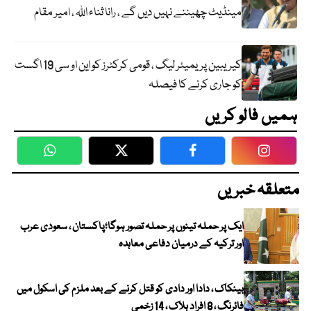
مینڈیٹ چھیننے نہیں دیں گے ، رانا ثناء اللہ ، امیر مقام
کیریبین پریمیئر لیگ ، قومی کرکٹرز کو این او سی 19 اگست
کو جاری کرنے کا فیصلہ
ہمیں فالو کریں
WhatsApp
Twitter
Facebook
Faceboo
متعلقہ خبریں
ایک پر حملہ تینوں پر حملہ تصور ہوگا؛پاکستان ، سعودی عرب
اور ترکیہ کے درمیان دفاعی معاہدہ
بینکاک ، دادا اور دادی کو قتل کرنے کے بعد ملزم کی اسکول میں
فائرنگ ، 8 افراد ہلاک ، 14 زخمی