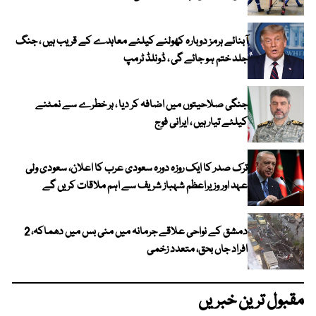
آبنائے ہرمز دوبارہ کھولنے کیلئے معاہدے کے قریب ہیں ، جنگ
جلد ختم ہو جائے گی ، ڈونلڈ ٹرمپ
جنگی صلاحیتوں میں اضافہ کر دیا ، ہر خطرے سے نمٹنے
کیلئے تیار ہیں ، ایرانی فوج
ترک صدر کا ایک روزہ دورہ سعودی عرب کا اعلان، سعودی ولی
عہد اور وزیراعظم شہباز شریف سے اہم ملاقات کریں گے
دمشق کے نواحی علاقے جرمانہ میں منی بس میں دھماکہ، 2
افراد جاں بحق، متعدد زخمی
مقبول ترین خبریں