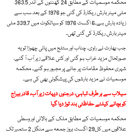
محکمہ موسمیات کے مطابق 24 گھنٹوں کے اندر 363.5
ملی میٹر بارش ریکارڈ کی گئی جو 1976 کے بعد سب سے
زیادہ بارش ہے۔6 اگست 1976 کو سیالکوٹ میں 339.7 ملی
میٹر بارش ریکارڈ کی گئی تھی۔
جب بھارت نے راوی، چناب اور ستلج میں پانی چھوڑا تو یہ
صورتحال مزید خراب ہو گئی اور کئی علاقے زیر آب آ گئے،
شہری محفوظ مقامات پر جانے پر مجبور ہو گئے۔ محکمہ
موسمیات نے مزید بارشوں کی پیشگوئی بھی کی ہے۔
سیلاب سے ہر طرف تباہی، درجنوں دیہات زیر آب، قادر بیراج
کو بچانے کیلئے حفاظتی بند توڑ دیا گیا
محکمہ موسمیات کے مطابق ملک کے بالائی اور وسطی
علاقوں میں کل29 اگست بروز جمعہ سے منگل 2 ستمبر تک