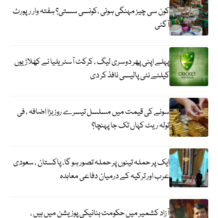
کون سی چیز مہنگی ہوئی ،کونسی سستی؟ ہفتہ وار رپورٹ
آگئی
پہلے اپنی پھر دوسری لیگ ، کرکٹ آسٹریلیا نے کھلاڑیوں
کیلئے نئی پالیسی نافذ کر دی
سونے کی قیمت میں مسلسل تیسرے روز بڑا اضافہ ، فی
تولہ ریٹ کہاں تک جا پہنچا؟
ایک پر حملہ تینوں پر حملہ تصور ہو گا، پاکستان ، سعودی
عرب اور ترکیہ کے درمیان دفاعی معاہدہ
آزاد کشمیر میں حکومت بنانیکی پوزیشن میں ہیں ،