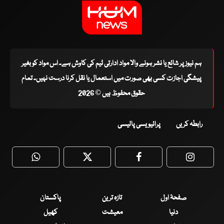
ہم نیوز پر شائع یا نشر ہونے والا مواد ادارتی ٹیم کی کاوش ہے۔ اس مواد کو بغیر
پیشگی اجازت کسی بھی صورت میں استعمال یا نقل کرنا درست نہیں۔ تمام
حقوق محفوظ ہیں © 2026
رابطہ کریں
پرائیویسی پالیسی
WhatsApp
Twitter
Facebook
Faceboo
صفحۂ اول
تازہ ترین
پاکستان
دنیا
معیشت
کھیل