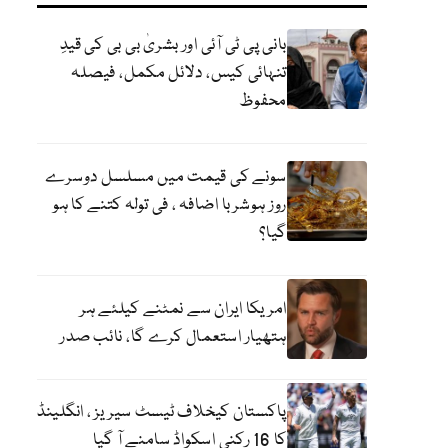
بانی پی ٹی آئی اور بشریٰ بی بی کی قیدِ
تنہائی کیس، دلائل مکمل، فیصلہ
محفوظ
سونے کی قیمت میں مسلسل دوسرے
روز ہوشربا اضافہ ، فی تولہ کتنے کا ہو
گیا؟
امریکا ایران سے نمٹنے کیلئے ہر
ہتھیار استعمال کرے گا، نائب صدر
پاکستان کیخلاف ٹیسٹ سیریز ، انگلینڈ
کا 16 رکنی اسکواڈ سامنے آ گیا