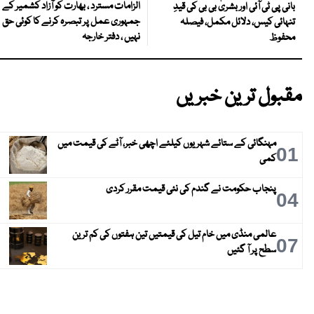
الزامات مسترد ، بھارت کو آزاد کشمیر کے
بانی پی ٹی آئی اور بشریٰ بی بی کی قیدِ
جمہوری عمل پر تبصرہ کرنے کا کوئی حق
تنہائی کیس، دلائل مکمل، فیصلہ
نہیں ، دفتر خارجہ
محفوظ
مقبول ترین خبریں
مہنگائی کے ستائے شہریوں کیلئے اچھی خبر، آٹے کی قیمت میں
01
کمی
پنجاب حکومت نے گندم کی نئی قیمت مقرر کردی
04
عالمی منڈی میں خام تیل کی قیمتیں تین ہفتوں کی کم ترین
07
سطح پر آ گئیں