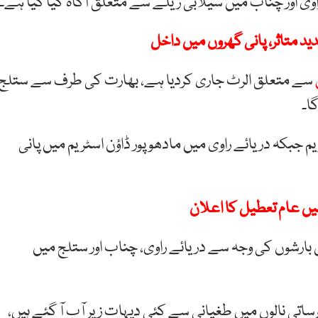
اوی اور چناب میں سیلابی ریلے سے متعلق آگاہ کیا گیا ہے۔
سے متعلق الرٹ جاری کردیا ہے، بھارت کی طرف سے ستلج
گا۔
جبکہ دریائے راوی میں مادھو پور ڈاؤن اسٹریم میں پانی
رشوں کی وجہ سے دریائے راوی، چناب اور ستلج میں
ساتی نالوں میں طغیانی سے کئی دیہات زیر آب آ گئے ہیں،