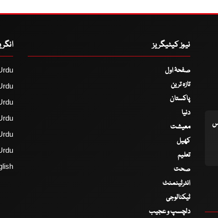
نیوز کیٹیگریز
انگر
صفحۂ اول
Urdu
تازہ ترین
Urdu
پاکستان
Urdu
دنیا
Urdu
اس
معیشت
Urdu
کھیل
Urdu
تعلیم
lish
صحت
انٹرٹینمنٹ
ٹیکنالوجی
دلچسپ و عجیب