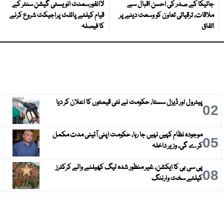
جائیکا کے صدر کی احسن اقبال سے
لاانفورسمنٹ انویسٹی گیشن سنٹر کے
ملاقات، ترقیاتی تعاون کو وسعت دینے پر
قیام کیلئے پائلٹ پراجیکٹ شروع کرنے
اتفاق
کا فیصلہ
پیٹرول اور ڈیزل سستا، حکومت نے نئی قیمتوں کا اعلان کر دیا
3
02
موجودہ نظام کہیں نہیں جا رہا، حکومت اپنی آئینی مدت مکمل
6
05
کرے گی، وزیر داخلہ
پی سی بی کا ایکشن، غیر منظور شدہ لیگ کھیلنے والے کرکٹرز
9
08
کیلئے سخت وارننگ