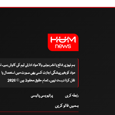
ہم نیوز پر شائع یا نشر ہونے والا مواد ادارتی ٹیم کی کاوش ہے۔ 
مواد کو بغیر پیشگی اجازت کسی بھی صورت میں استعمال یا
نقل کرنا درست نہیں۔ تمام حقوق محفوظ ہیں © 2026
رابطہ کریں
پرائیویسی پالیسی
ہمیں فالو کریں