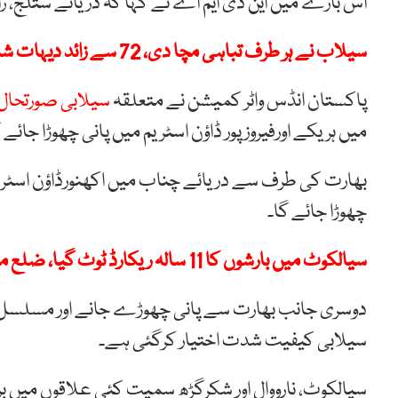
اس بارے میں این ڈی ایم اے نے کہا کہ دریائے ستلج، ر
سیلاب نے ہر طرف تباہی مچا دی، 72 سے زائد دیہات شدید متاثر، پانی گھروں میں داخل
پاکستان انڈس واٹر کمیشن نے متعلقہ
سیلابی صورتحال
میں ہریکے اورفیروزپور ڈاؤن اسٹریم میں پانی چھوڑا جائے 
بھارت کی طرف سے دریائے چناب میں اکھنورڈاؤن اسٹریم 
چھوڑا جائے گا۔
سیالکوٹ میں بارشوں کا 11 سالہ ریکارڈ ٹوٹ گیا، ضلع میں عام تعطیل کا اعلان
دوسری جانب بھارت سے پانی چھوڑے جانے اور مسلسل با
سیلابی کیفیت شدت اختیار کرگئی ہے۔
سیالکوٹ، نارووال اور شکرگڑھ سمیت کئی علاقوں میں بر