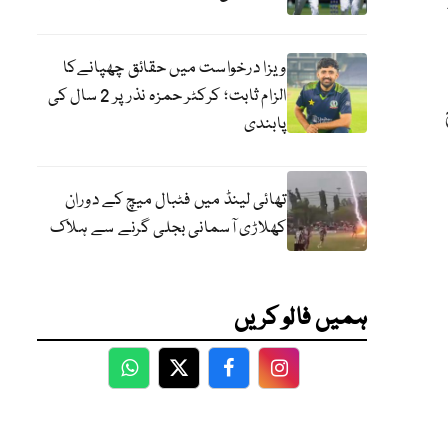
ویزا درخواست میں حقائق چھپانےکا
الزام ثابت؛ کرکٹر حمزہ نذر پر 2 سال کی
پابندی
تھائی لینڈ میں فٹبال میچ کے دوران
کھلاڑی آسمانی بجلی گرنے سے ہلاک
ہمیں فالو کریں
WhatsApp
Twitter
Facebook
Facebook