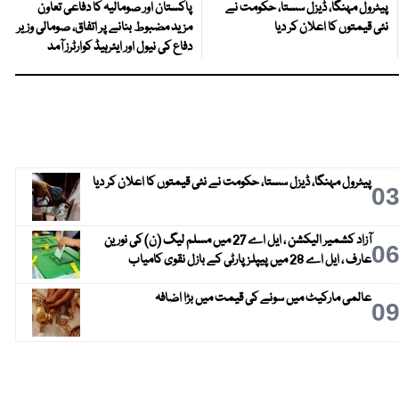
پیٹرول مہنگا، ڈیزل سستا، حکومت نے
پاکستان اور صومالیہ کا دفاعی تعاون
نئی قیمتوں کا اعلان کر دیا
مزید مضبوط بنانے پر اتفاق، صومالی وزیر
دفاع کی نیول اور ایئرہیڈ کوارٹرز آمد
پیٹرول مہنگا، ڈیزل سستا، حکومت نے نئی قیمتوں کا اعلان کر دیا
0
آزاد کشمیر الیکشن ، ایل اے 27 میں مسلم لیگ (ن) کی نورین
0
عارف ، ایل اے 28 میں پیپلز پارٹی کے بازل نقوی کامیاب
عالمی مارکیٹ میں سونے کی قیمت میں بڑا اضافہ
0