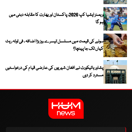
ویمنز ایشیا کپ 2026، پاکستان اور بھارت کا مقابلہ دبئی میں
ہو گا
سونے کی قیمت میں مسلسل تیسرے روز بڑا اضافہ ، فی تولہ ریٹ
کہاں تک جا پہنچا؟
پشاور ہائیکورٹ نے افغان شہریوں کی عارضی قیام کی درخواستیں
مسترد کر دیں