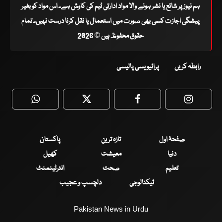
ہم نیوز پر شائع یا نشر ہونے والا مواد ادارتی ٹیم کی کاوش ہے۔ اس مواد کو بغیر
پیشگی اجازت کسی بھی صورت میں استعمال یا نقل کرنا درست نہیں۔ تمام
حقوق محفوظ ہیں © 2026
رابطہ کریں
پرائیویسی پالیسی
WhatsApp
Twitter
Facebook
Faceboo
صفحۂ اول
تازہ ترین
پاکستان
دنیا
معیشت
کھیل
تعلیم
صحت
انٹرٹینمنٹ
ٹیکنالوجی
دلچسپ و عجیب
Pakistan News in Urdu