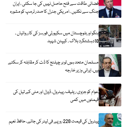
فضائی طاقت سے فتح حاصل نہیں کی جا سکتی ، ایران
جنگ سے نکلیں ، امریکی جنرل کا صدر ٹرمپ کو مشورہ
ہنگو اور بلوچستان میں سکیورٹی فورسز کی کارروائیاں ،
10دہشتگرد ہلاک ، کیپٹن شہید
مسلمان متحد ہوں تو ہر چیلنج کا ڈٹ کر مقابلہ کر سکتے
ہیں، ایرانی وزیر خارجہ
عوام کو جزوی ریلیف، پیٹرول، ڈیزل اور مٹی کے تیل کی
قیمتوں میں کمی
پیٹرول کی قیمت 228 روپے فی لیٹر کی جائے، حافظ نعیم