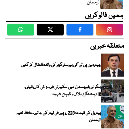
الرحمان
ہمیں فالو کریں
WhatsApp
Twitter
Facebook
Faceboo
متعلقہ خبریں
چیئرمین پی ٹی آئی بیرسٹر گوہر کی والدہ انتقال کر گئیں
ہنگو اور بلوچستان میں سکیورٹی فورسز کی کارروائیاں ،
10دہشتگرد ہلاک ، کیپٹن شہید
پیٹرول کی قیمت 228 روپے فی لیٹر کی جائے، حافظ نعیم
الرحمان