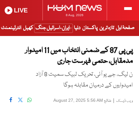
LIVE
8 Aug, 2026
صفحۂ اول
تازہ ترین
پاکستان
دنیا
ایران-اسرائیل جنگ
کھیل
انٹرٹینمنٹ
پی پی 87 کے ضمنی انتخاب میں 11 امیدوار
مدمقابل، حتمی فہرست جاری
ن لیگ، جے یو آئی، تحریک لبیک سمیت 8 آزاد
امیدواروں کے درمیان مقابلہ ہوگا
|
شائع
August 27, 2025 5:56 AM
ویب ڈیسک