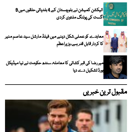
الیکشن کمیشن نے بلوچستان کے 4 بلدیاتی حلقوں میں 9
اگست کی پولنگ ملتوی کردی
معاہدے کو عملی شکل دینے میں فیلڈ مارشل سید عاصم منیر
کا کردار قابل قدر ہے، وزیراعظم
میر رضا کی قبر کشائی کا معاملہ، سندھ حکومت نے نیا میڈیکل
بورڈ تشکیل دے دیا
مقبول ترین خبریں