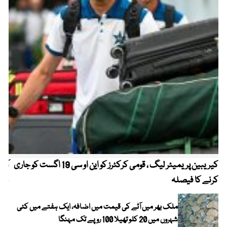
کیریبین پریمیئر لیگ ، قومی کرکٹرز کو این او سی 19 اگست کو جاری
آز
کرنے کا فیصلہ
چھی
ملک بھر میں آٹے کی قیمت میں اضافہ، ایک ہفتے میں کئی
شہروں میں 20 کلو تھیلا 100 روپے تک مہنگا