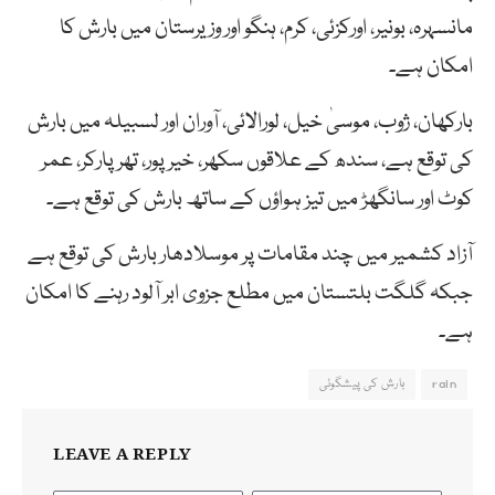
مانسہرہ، بونیر، اورکزئی، کرم، ہنگو اور وزیرستان میں بارش کا
امکان ہے۔
بارکھان، ژوب، موسیٰ خیل، لورالائی، آوران اور لسبیلہ میں بارش
کی توقع ہے، سندھ کے علاقوں سکھر، خیر پور، تھرپارکر، عمر
کوٹ اور سانگھڑ میں تیز ہواؤں کے ساتھ بارش کی توقع ہے۔
آزاد کشمیر میں چند مقامات پر موسلادھار بارش کی توقع ہے
جبکہ گلگت بلتستان میں مطلع جزوی ابر آلود رہنے کا امکان
ہے۔
rain
بارش کی پیشگوئی
LEAVE A REPLY