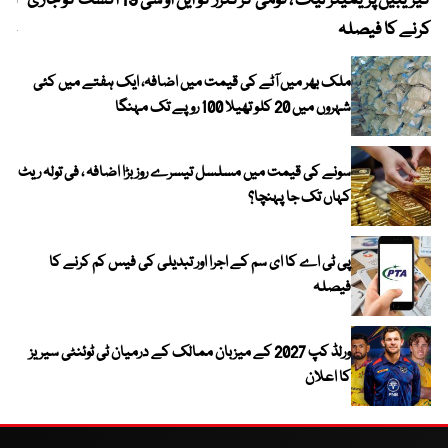
کیریبین پریمیئر لیگ ، قومی کرکٹرز کو این او سی 19 اگست کو جاری
آز
کرنے کا فیصلہ
چھی
ملک بھر میں آٹے کی قیمت میں اضافہ، ایک ہفتے میں کئی
شہروں میں 20 کلو تھیلا 100 روپے تک مہنگا
سونے کی قیمت میں مسلسل تیسرے روز بڑا اضافہ ، فی تولہ ریٹ
کہاں تک جا پہنچا؟
پی ٹی اے کا ای سم کے اجرا اور تبدیلی کی فیس کم کرنے کا
فیصلہ
ورلڈ کپ 2027 کے میزبان ممالک کے درمیان ٹی ٹوئنٹی سیریز
کا اعلان