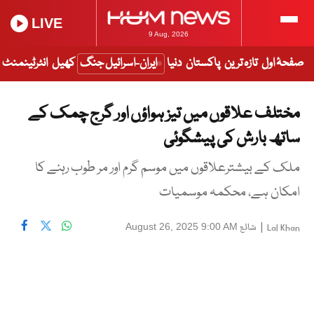
LIVE
9 Aug, 2026
صفحۂ اول
تازہ ترین
پاکستان
دنیا
ایران-اسرائیل جنگ
کھیل
انٹرٹینمنٹ
مختلف علاقوں میں تیز ہواؤں اور گرج چمک کے
ساتھ بارش کی پیشگوئی
ملک کے بیشترعلاقوں میں موسم گرم اور مر طوب رہنے کا
امکان ہے، محکمہ موسمیات
|
شائع
August 26, 2025 9:00 AM
Lal Khan