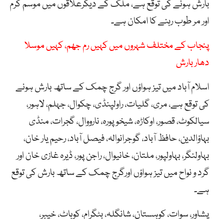
بارش ہونے کی توقع ہے، ملک کے دیگرعلاقوں میں موسم گرم
اور مر طوب رہنے کا امکان ہے۔
پنجاب کے مختلف شہروں میں کہیں رم جھم، کہیں موسلا
دھار بارش
اسلام آباد میں تیز ہواؤں اور گرج چمک کے ساتھ بارش ہونے
کی توقع ہے، مری، گلیات، راولپنڈی، چکوال، جہلم، لاہور،
سیالکوٹ، قصور، اوکاڑہ، شیخوپورہ، نارووال، گجرات، منڈی
بہاؤالدین، حافظ آباد، گوجرانوالہ، فیصل آباد، رحیم یار خان،
بہاولنگر، بہاولپور، ملتان، خانیوال، راجن پور، ڈیرہ غازی خان اور
گرد و نواح میں تیز ہواؤں اورگرج چمک کے ساتھ بارش کی توقع
ہے۔
پشاور، سوات، کوہستان، شانگلہ، بٹگرام، کوہاٹ، خیبر،