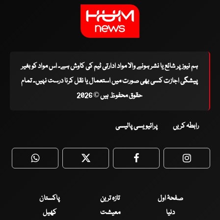
ہم نیوز پر شائع یا نشر ہونے والا مواد ادارتی ٹیم کی کاوش ہے۔ اس مواد کو بغیر
پیشگی اجازت کسی بھی صورت میں استعمال یا نقل کرنا درست نہیں۔ تمام
حقوق محفوظ ہیں © 2026
رابطہ کریں
پرائیویسی پالیسی
WhatsApp
Twitter
Facebook
Faceboo
صفحۂ اول
تازہ ترین
پاکستان
دنیا
معیشت
کھیل