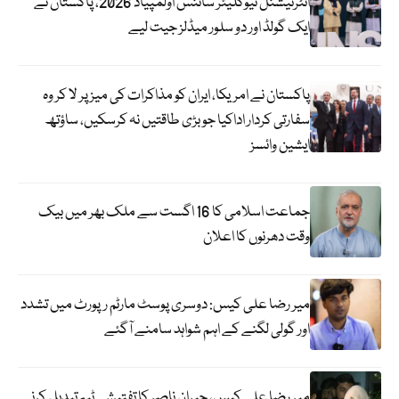
انٹرنیشنل نیوکلیئر سائنس اولمپیاڈ 2026، پاکستان نے
ایک گولڈ اور دو سلور میڈلز جیت لیے
پاکستان نے امریکا، ایران کو مذاکرات کی میز پر لا کر وہ
سفارتی کردار اداکیا جو بڑی طاقتیں نہ کرسکیں، ساؤتھ
ایشین وائسز
جماعت اسلامی کا 16 اگست سے ملک بھر میں بیک
وقت دھرنوں کا اعلان
میر رضا علی کیس: دوسری پوسٹ مارٹم رپورٹ میں تشدد
اور گولی لگنے کے اہم شواہد سامنے آگئے
میر رضا علی کیس، جبران ناصر کا تفتیشی ٹیم تبدیل کرنے