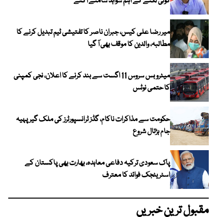
گولی لگنے کے اہم شواہد سامنے آگئے
میر رضا علی کیس، جبران ناصر کا تفتیشی ٹیم تبدیل کرنے کا
مطالبہ، والدین کا موقف بھی آ گیا
میٹرو بس سروس 11 اگست سے بند کرنے کا اعلان، نجی کمپنی
کا حتمی نوٹس
حکومت سے مذاکرات ناکام، گڈز ٹرانسپورٹرز کی ملک گیر پہیہ
جام ہڑتال شروع
پاک سعودی ترکیہ دفاعی معاہدہ، بھارت بھی پاکستان کے
اسٹریٹجک فوائد کا معترف
مقبول ترین خبریں