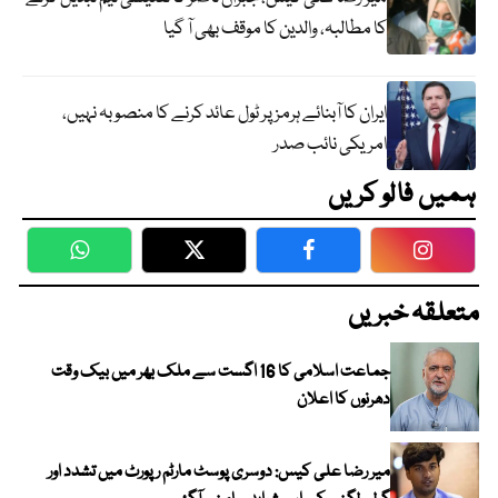
کا مطالبہ، والدین کا موقف بھی آ گیا
ایران کا آبنائے ہرمز پر ٹول عائد کرنے کا منصوبہ نہیں،
امریکی نائب صدر
ہمیں فالو کریں
WhatsApp
Twitter
Facebook
Faceboo
متعلقہ خبریں
جماعت اسلامی کا 16 اگست سے ملک بھر میں بیک وقت
دھرنوں کا اعلان
میر رضا علی کیس: دوسری پوسٹ مارٹم رپورٹ میں تشدد اور