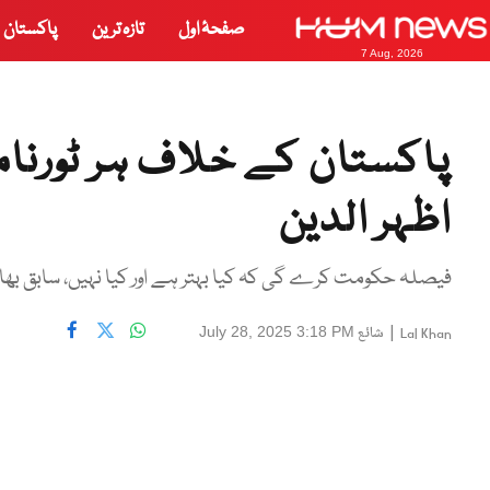
صفحۂ اول
تازہ ترین
پاکستان
7 Aug, 2026
پاکستان کے خلاف ہر ٹورنا
اظہر الدین
فیصلہ حکومت کرے گی کہ کیا بہتر ہے اور کیا نہیں، سابق بھار
|
شائع
July 28, 2025 3:18 PM
Lal Khan