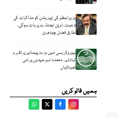
وزیراعظم کی اپوزیشن کو مذاکرات کی
دعوت، اوپن ایجنڈے پر بات ہوگی،
طارق فضل چودھری
بیوروکریسی میں بڑے پیمانے پر تقرر و
تبادلے، متعدد اہم عہدوں پر نئی
تعیناتیاں
ہمیں فالو کریں
WhatsApp
Twitter
Facebook
Facebook