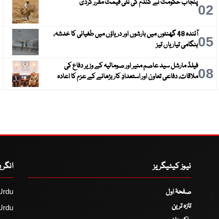
پنجاب حکومت نے گندم کی نئی قیمت مقرر کردی
3
02
آئندہ 48 گھنٹوں میں بارشوں اور دریاؤں میں طغیانی کا خدشہ،
6
05
ہنگامی تیاریاں تیز
فیلڈ مارشل سید عاصم منیر اور صومالیہ کے وزیر دفاع کی
9
08
ملاقات، دفاعی تعاون اور استعدادِ کار بڑھانے کے عزم کا اعادہ
نیوز کیٹیگریز
انگر
صفحۂ اول
Urdu
تازہ ترین
Urdu