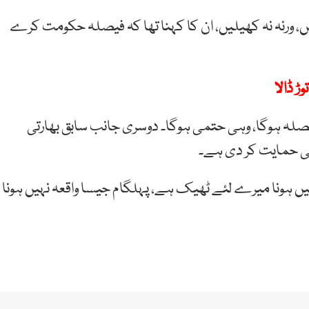
لیں، ورنہ نہ کھیلیں، ان کا کہنا تھا کہ فیصلہ حکومت کرے
 ڈالا
لہ ہوگا، وہی حتمی ہوگا۔ دوسری جانب سابق بھارتی
کی حمایت کر دی ہے۔
میں ہونا میرے لئے ٹھیک ہے، پہلگام جیسا واقعہ نہیں ہونا