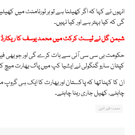
انہوں نے کہا کہ اگر کھیلنا ہے تو ہر ٹورنامنٹ میں کھی
گی کہ کیا بہتر ہے اور کیا نہیں۔
شبمن گل نے ٹیسٹ کرکٹ میں محمد یوسف کا ریکارڈ توڑ
حکومت بی سی سی آئی سے بات کرے گی اور جو بھی فیص
کپتان سارو گنگولی نے ایشیا کپ میں پاک بھارت میچ 
ان کا کہنا تھا کہ پاکستان اور بھارت کا ایک ہی گروپ 
چاہئے، کھیل جاری رہنا چاہئے۔
محمد اظہر الدین