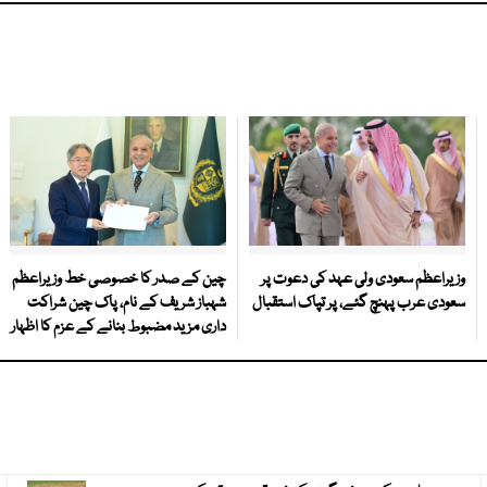
وزیراعظم سعودی ولی عہد کی دعوت پر
چین کے صدر کا خصوصی خط وزیراعظم
سعودی عرب پہنچ گئے، پر تپاک استقبال
شہباز شریف کے نام، پاک چین شراکت
داری مزید مضبوط بنانے کے عزم کا اظہار