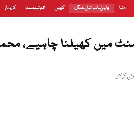
دنیا
ایران-اسرائیل جنگ
کھیل
انٹرٹینمنٹ
کاروبار
منٹ میں کھیلنا چاہیے، محم
تی کرکٹر