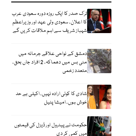
ترک صدر کا ایک روزہ دورہ سعودی عرب
کا اعلان، سعودی ولی عہد اور وزیراعظم
شہباز شریف سے اہم ملاقات کریں گے
دمشق کے نواحی علاقے جرمانہ میں
منی بس میں دھماکہ، 2 افراد جاں بحق،
متعدد زخمی
شادی کا کوئی ارادہ نہیں، اکیلی بے حد
خوش ہوں، امیشا پٹیل
حکومت نے پیٹرول اور ڈیزل کی قیمتوں
میں کمی کر دی