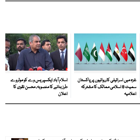
غزہ میں اسرائیلی کارروائیوں پر پاکستان
اسلام آباد ایکسپریس وے کو موٹروے
سمیت 8 اسلامی ممالک کا مشترکہ
طرز بنانے کا منصوبہ، محسن نقوی کا
اعلامیہ
اعلان