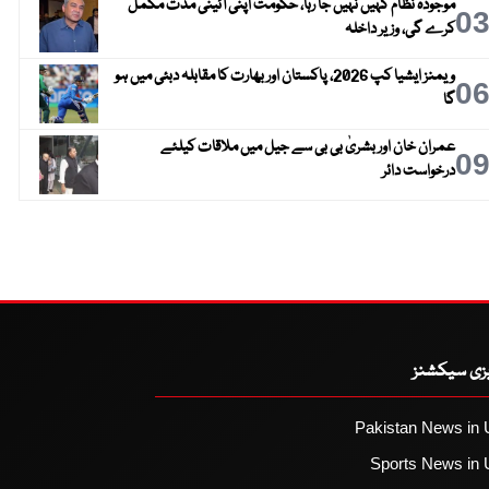
موجودہ نظام کہیں نہیں جا رہا، حکومت اپنی آئینی مدت مکمل
0
کرے گی، وزیر داخلہ
ویمنز ایشیا کپ 2026، پاکستان اور بھارت کا مقابلہ دبئی میں ہو
0
گا
عمران خان اور بشریٰ بی بی سے جیل میں ملاقات کیلئے
0
درخواست دائر
یزی سیکشنز
Pakistan News in 
Sports News in 