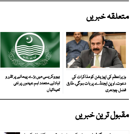
متعلقہ خبریں
بیوروکریسی میں بڑے پیمانے پر تقرر و
وزیراعظم کی اپوزیشن کو مذاکرات کی
تبادلے، متعدد اہم عہدوں پر نئی
دعوت، اوپن ایجنڈے پر بات ہوگی، طارق
تعیناتیاں
فضل چودھری
مقبول ترین خبریں