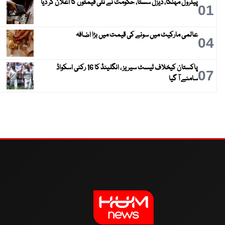
پیٹرول مہنگا، ڈیزل سستا، حکومت نے نئی قیمتوں کا اعلان کر دیا
01
عالمی مارکیٹ میں سونے کی قیمت میں بڑا اضافہ
04
پاکستان کیخلاف ٹیسٹ سیریز ، انگلینڈ کا 16 رکنی اسکواڈ
07
سامنے آ گیا