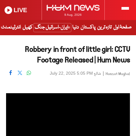
LIVE
9 Aug, 2026
صفحۂ اول
تازہ ترین
پاکستان
دنیا
ایران-اسرائیل جنگ
کھیل
انٹرٹینمنٹ
Robbery in front of little girl: CCTV
Footage Released | Hum News
|
شائع
July 22, 2025 5:05 PM
Hasnat Mughal