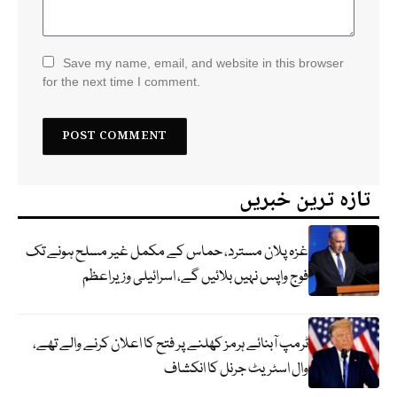
Save my name, email, and website in this browser
for the next time I comment.
تازہ ترین خبریں
غزہ پلان مسترد، حماس کے مکمل غیر مسلح ہونے تک
فوج واپس نہیں بلائیں گے، اسرائیلی وزیراعظم
ٹرمپ آبنائے ہرمز کھلنے پر فتح کا اعلان کرنے والے تھے،
وال اسٹریٹ جرنل کا انکشاف