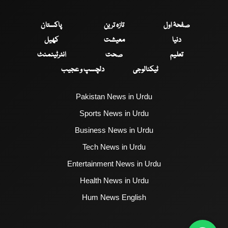
صفحۂ اول
تازہ ترین
پاکستان
دنیا
معیشت
کھیل
تعلیم
صحت
انٹرٹینمنٹ
ٹیکنالوجی
دلچسپ و عجیب
Pakistan News in Urdu
Sports News in Urdu
Business News in Urdu
Tech News in Urdu
Entertainment News in Urdu
Health News in Urdu
Hum News English