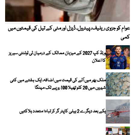
عوام کو جزوی ریلیف، پیٹرول، ڈیزل اور مٹی کے تیل کی قیمتوں میں
4 روز میں سونے کی قیمت میں بڑا اضافہ
کمی
ورلڈ کپ 2027 کے میزبان ممالک کے درمیان ٹی ٹوئنٹی سیریز
کا اعلان
ملک بھر میں آٹے کی قیمت میں اضافہ، ایک ہفتے میں کئی
شہروں میں 20 کلو تھیلا 100 روپے تک مہنگا
یکے بعد دیگرے 2 ہیلی کاپٹر گر کر تباہ؛ متعدد ہلاکتیں