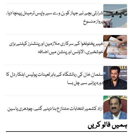
شرارتی بچے نے جہاز کو رن وے سے واپس ٹرمینل پہنچا دیا،
پرواز منسوخ
خیبرپختونخوا کے سرکاری ملازمین اور پنشنرز کیلئے بڑی
خوشخبری، الاؤنس اور پنشن میں اضافہ
سلمان خان کی رہائشگاہ کے باہر تعینات پولیس اہلکار دل کا
دورہ پڑنے سے چل بسا
آزاد کشمیر انتخابات متنازع بنا دیئے گئے، چودھری یاسین
ہمیں فالو کریں