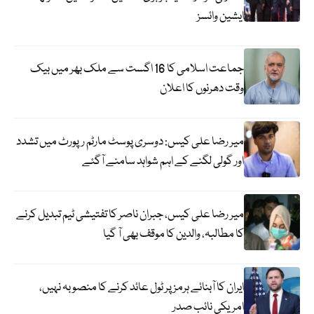
ایشین وائسز
جماعت اسلامی کا 16 اگست سے ملک بھر میں بیک
وقت دھرنوں کا اعلان
میر رضا علی کیس: دوسری پوسٹ مارٹم رپورٹ میں تشدد
اور گولی لگنے کے اہم شواہد سامنے آگئے
میر رضا علی کیس، جبران ناصر کا تفتیشی ٹیم تبدیل کرنے
کا مطالبہ، والدین کا موقف بھی آ گیا
ایران کا آبنائے ہرمز پر ٹول عائد کرنے کا منصوبہ نہیں،
امریکی نائب صدر