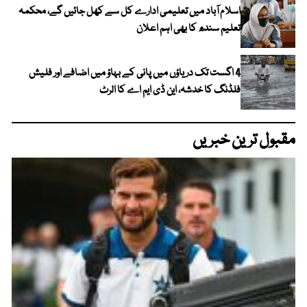
اسلام آباد میں تعلیمی ادارے کل سے کھل جائیں گے، محکمہ
تعلیم سندھ کا بھی اہم اعلان
4 اگست تک دریاؤں میں پانی کے بہاؤ میں اضافے اور فلیش
فلڈنگ کا خدشہ، این ڈی ایم اے کا الرٹ
مقبول ترین خبریں