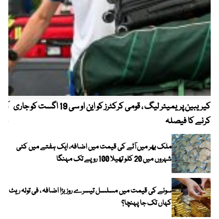
کیریبین پریمیئر لیگ ، قومی کرکٹرز کو این او سی 19 اگست کو جاری
آز
کرنے کا فیصلہ
چھی
ملک بھر میں آٹے کی قیمت میں اضافہ، ایک ہفتے میں کئی
شہروں میں 20 کلو تھیلا 100 روپے تک مہنگا
سونے کی قیمت میں مسلسل تیسرے روز بڑا اضافہ ، فی تولہ ریٹ
کہاں تک جا پہنچا؟