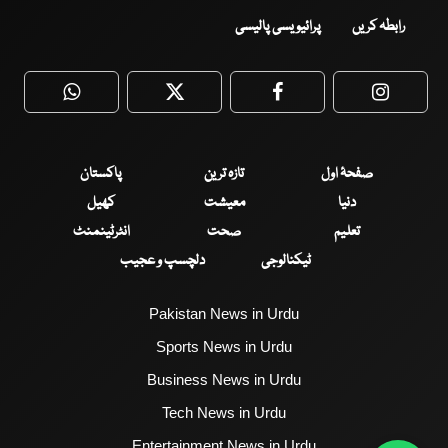
رابطہ کریں
پرائیویسی پالیسی
WhatsApp
Twitter
Facebook
Faceboo
صفحۂ اول
تازہ ترین
پاکستان
دنیا
معیشت
کھیل
تعلیم
صحت
انٹرٹینمنٹ
ٹیکنالوجی
دلچسپ و عجیب
Pakistan News in Urdu
Sports News in Urdu
Business News in Urdu
Tech News in Urdu
Entertainment News in Urdu