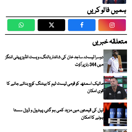
ہمیں فالو کریں
WhatsApp
Twitter
Facebook
Faceboo
متعلقہ خبریں
دوسرا ٹیسٹ، ساجد خان کی شاندار بالنگ، ویسٹ انڈیز پہلی اننگز
میں 344 رنز پر آؤٹ
مائیک اسمتھ کو قومی ٹیسٹ ٹیم کا بیٹنگ کوچ بنائے جانے کا
قوی امکان
تیل کی قیمتوں میں مزید کمی ہو گئی، پیٹرول و ڈیزل سستا
ہونے کا امکان