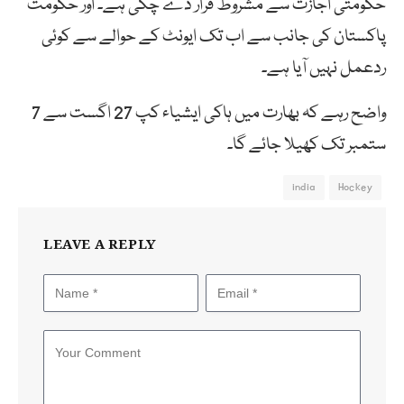
حکومتی اجازت سے مشروط قرار دے چکی ہے۔ اور حکومت
پاکستان کی جانب سے اب تک ایونٹ کے حوالے سے کوئی
ردعمل نہیں آیا ہے۔
واضح رہے کہ بھارت میں ہاکی ایشیاء کپ 27 اگست سے 7
ستمبر تک کھیلا جائے گا۔
india
Hockey
LEAVE A REPLY