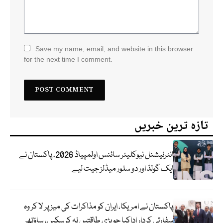
Save my name, email, and website in this browser
for the next time I comment.
تازہ ترین خبریں
انٹرنیشنل نیوکلیئر سائنس اولمپیاڈ 2026، پاکستان نے
ایک گولڈ اور دو سلور میڈلز جیت لیے
پاکستان نے امریکا، ایران کو مذاکرات کی میز پر لا کر وہ
سفارتی کردار اداکیا جو بڑی طاقتیں نہ کرسکیں، ساؤتھ