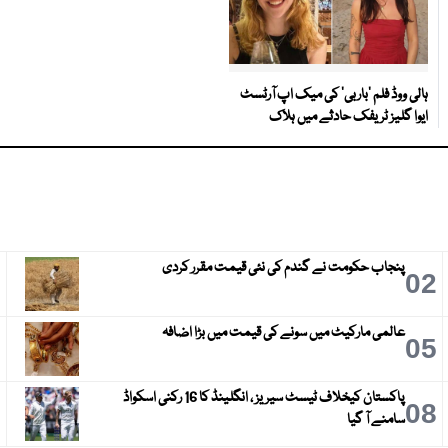
ہالی ووڈ فلم ’باربی‘ کی میک اپ آرٹسٹ
ایوا گلیز ٹریفک حادثے میں ہلاک
پنجاب حکومت نے گندم کی نئی قیمت مقرر کردی
3
02
عالمی مارکیٹ میں سونے کی قیمت میں بڑا اضافہ
6
05
پاکستان کیخلاف ٹیسٹ سیریز ، انگلینڈ کا 16 رکنی اسکواڈ
9
08
سامنے آ گیا