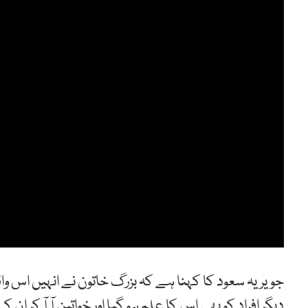
جویریہ سعود کا کہنا ہے کہ بزرگ خاتون نے انہیں اس واق
دیگر افراد کو بھی اس کا علم ہو گیا اور خواتین آ آ کر ا