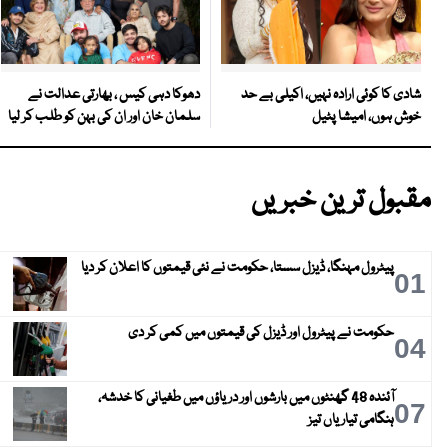
دھوکا دہی کیس ، بھارتی عدالت نے
شادی کا کوئی ارادہ نہیں، اکیلی بے حد
سلمان خان اور ان کی بہن کو طلب کر لیا
خوش ہوں، امیشا پٹیل
مقبول ترین خبریں
پیٹرول مہنگا، ڈیزل سستا، حکومت نے نئی قیمتوں کا اعلان کر دیا
01
حکومت نے پیٹرول اور ڈیزل کی قیمتوں میں کمی کر دی
04
آئندہ 48 گھنٹوں میں بارشوں اور دریاؤں میں طغیانی کا خدشہ،
07
ہنگامی تیاریاں تیز