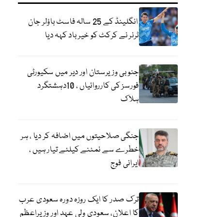
انگلینڈ کے 25 سالہ فاسٹ باؤلر جان
ٹرنر نے کرکٹ کو خیر باد کہہ دیا
جنوبی وزیرستان اور دیر میں سکیورٹی
فورسز کی کارروائیاں ، 10دہشتگرد
ہلاک
جنگی صلاحیتوں میں اضافہ کر دیا ، ہر
خطرے سے نمٹنے کیلئے تیار ہیں ،
ایرانی فوج
ترک صدر کا ایک روزہ دورہ سعودی عرب
کا اعلان، سعودی ولی عہد اور وزیراعظم