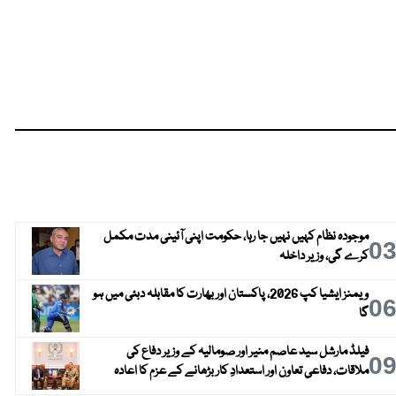
موجودہ نظام کہیں نہیں جا رہا، حکومت اپنی آئینی مدت مکمل
0
کرے گی، وزیر داخلہ
ویمنز ایشیا کپ 2026، پاکستان اور بھارت کا مقابلہ دبئی میں ہو
0
گا
فیلڈ مارشل سید عاصم منیر اور صومالیہ کے وزیر دفاع کی
0
ملاقات، دفاعی تعاون اور استعدادِ کار بڑھانے کے عزم کا اعادہ