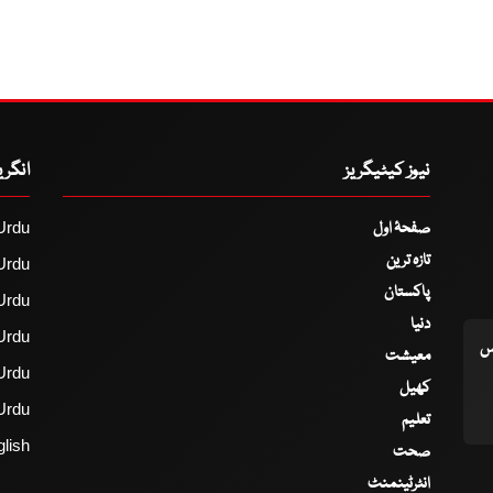
نیوز کیٹیگریز
انگر
صفحۂ اول
Urdu
تازہ ترین
Urdu
پاکستان
Urdu
دنیا
Urdu
اس
معیشت
Urdu
کھیل
Urdu
تعلیم
lish
صحت
انٹرٹینمنٹ