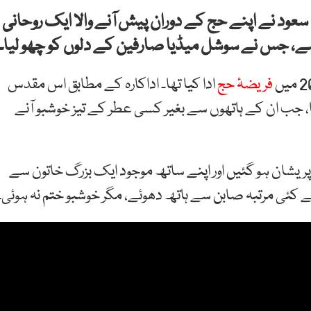
سعود نے اپنے حج کے دوران پیش آنے والا ایک روحانی
 ہے، جس نے سوشل میڈیا صارفین کے دلوں کو چھو لیا۔
فریضۂ حج
ادا کیا تھا۔ اداکارہ کے مطابق اس مقدس
، جب ان کے ہاتھوں سے بغیر کسی عطر کے تیز خوشبو آنے
 پریشان ہو گئیں اور اپنے ساتھ موجود ایک بزرگ خاتون سے
 کئی مرتبہ صابن سے ہاتھ دھوئے، مگر خوشبو ختم نہ ہوئی۔