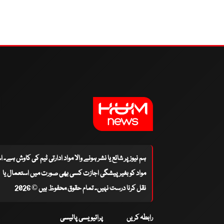
ہم نیوز پر شائع یا نشر ہونے والا مواد ادارتی ٹیم کی کاوش ہے۔ 
مواد کو بغیر پیشگی اجازت کسی بھی صورت میں استعمال یا
نقل کرنا درست نہیں۔ تمام حقوق محفوظ ہیں © 2026
رابطہ کریں
پرائیویسی پالیسی