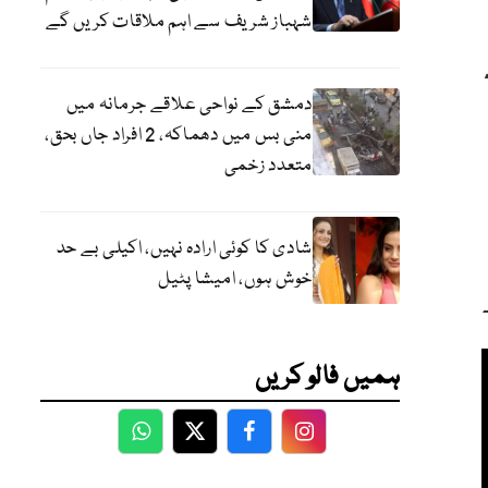
شہباز شریف سے اہم ملاقات کریں گے
دمشق کے نواحی علاقے جرمانہ میں
منی بس میں دھماکہ، 2 افراد جاں بحق،
متعدد زخمی
شادی کا کوئی ارادہ نہیں، اکیلی بے حد
خوش ہوں، امیشا پٹیل
ہمیں فالو کریں
WhatsApp
Twitter
Facebook
Facebook