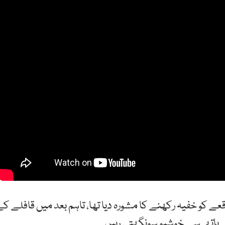
عے کو خفیہ رکھنے کا مشورہ دیا تھا، تاہم بعد میں قافلے کے
ن کے ہاتھ سے خوشبو سونگھتی رہیں۔