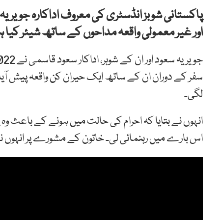
پاکستانی شوبز انڈسٹری کی معروف اداکارہ جویریہ 
اور غیر معمولی واقعہ مداحوں کے ساتھ شیئر کیا
جویریہ سعود اور ان کے شوہر، اداکار سعود قاسمی نے 2022 میں
سفر کے دوران ان کے ساتھ ایک حیران کن واقعہ پیش آیا
لگی۔
انہوں نے بتایا کہ احرام کی حالت میں ہونے کے باعث وہ
اس بارے میں رہنمائی لی۔ خاتون کے مشورے پر انہوں نے