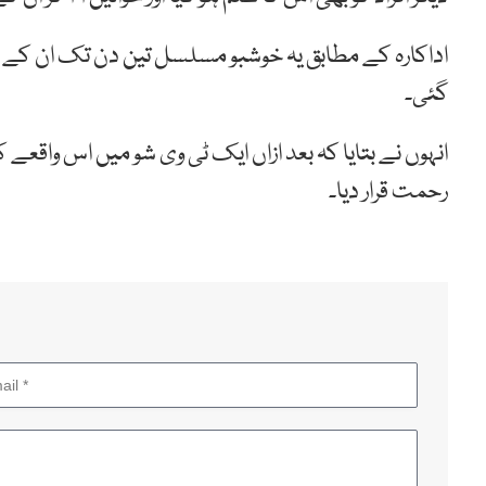
اداکارہ کے مطابق یہ خوشبو مسلسل تین دن تک ان کے دائ
گئی۔
انہوں نے بتایا کہ بعد ازاں ایک ٹی وی شو میں اس واقعے ک
رحمت قرار دیا۔