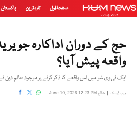
صفحۂ اول
تازہ ترین
پاکستان
7 Aug, 2026
حج کے دوران اداکارہ جویری
واقعہ پیش آیا؟
ایک ٹی وی شو میں اس واقعے کا ذکر کرنے پر موجود عالم دین نے 
|
شائع
June 10, 2026 12:23 PM
ویب ڈیسک