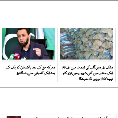
ملک بھر میں آٹے کی قیمت میں اضافہ،
معرکہ حق کے بعد پاکستان کو ایک کے
ایک ہفتے میں کئی شہروں میں 20 کلو
بعد ایک کامیابی ملی، عطا تارڑ
تھیلا 100 روپے تک مہنگا