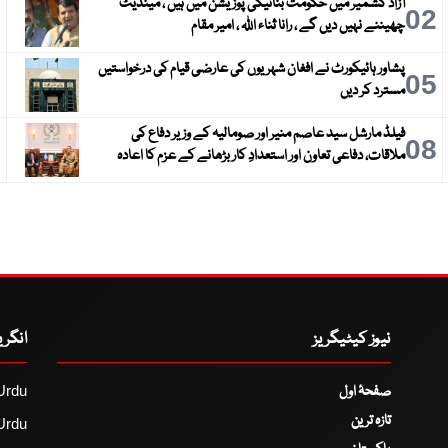
آزاد کشمیر میں حکومت بنانیکی پوزیشن میں ہیں ، مینڈیٹ
3
02
چھیننے نہیں دیں گے ، رانا ثناء اللہ ، امیر مقام
پشاور ہائیکورٹ نے افغان شہریوں کی عارضی قیام کی درخواستیں
6
05
مسترد کر دیں
فیلڈ مارشل سید عاصم منیر اور صومالیہ کے وزیر دفاع کی
9
08
ملاقات، دفاعی تعاون اور استعدادِ کار بڑھانے کے عزم کا اعادہ
نیوز کیٹیگریز
انگر
صفحۂ اول
Urdu
تازہ ترین
Urdu