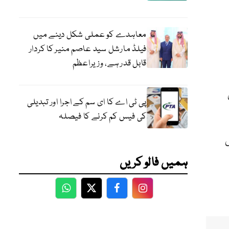
معاہدے کو عملی شکل دینے میں
فیلڈ مارشل سید عاصم منیر کا کردار
قابل قدر ہے، وزیراعظم
پی ٹی اے کا ای سم کے اجرا اور تبدیلی
کی فیس کم کرنے کا فیصلہ
ہمیں فالو کریں
WhatsApp
Twitter
Facebook
Facebook