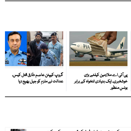
پی آئی اے ملازمین کیلئے بڑی
گروپ کیپٹن عاصم طارق قتل کیس،
خوشخبری، ایک بنیادی تنخواہ کے برابر
عدالت نے ملزم کو جیل بھیج دیا
بونس منظور