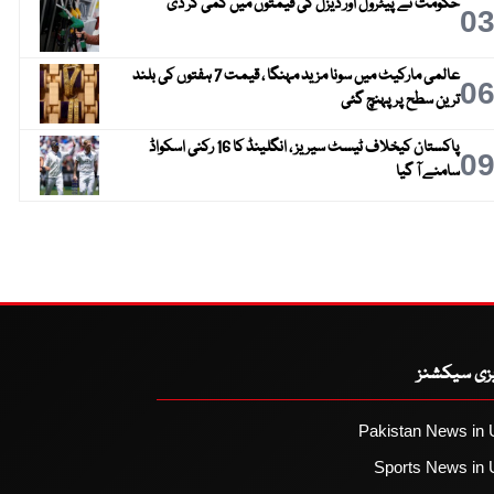
حکومت نے پیٹرول اور ڈیزل کی قیمتوں میں کمی کر دی
0
عالمی مارکیٹ میں سونا مزید مہنگا ، قیمت 7 ہفتوں کی بلند
0
ترین سطح پر پہنچ گئی
پاکستان کیخلاف ٹیسٹ سیریز ، انگلینڈ کا 16 رکنی اسکواڈ
0
سامنے آ گیا
یزی سیکشنز
Pakistan News in 
Sports News in 