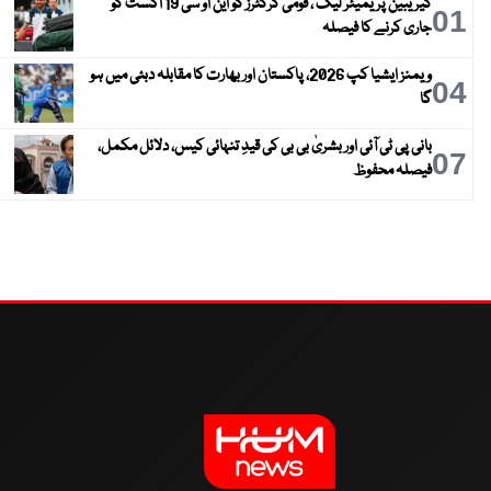
کیریبین پریمیئر لیگ ، قومی کرکٹرز کو این او سی 19 اگست کو
01
جاری کرنے کا فیصلہ
ویمنز ایشیا کپ 2026، پاکستان اور بھارت کا مقابلہ دبئی میں ہو
04
گا
بانی پی ٹی آئی اور بشریٰ بی بی کی قیدِ تنہائی کیس، دلائل مکمل،
07
فیصلہ محفوظ