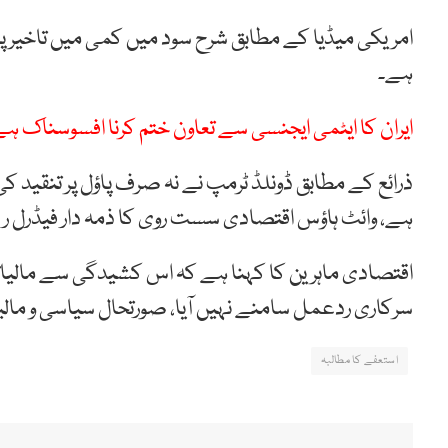
امریکی میڈیا کے مطابق شرح سود میں کمی میں تاخیر پر
ہے۔
ایران کا ایٹمی ایجنسی سے تعاون ختم کرنا افسوسناک ہ
ذرائع کے مطابق ڈونلڈ ٹرمپ نے نہ صرف پاؤل پر تنقید
ہے، وائٹ ہاؤس اقتصادی سست روی کا ذمہ دار فیڈرل ریزر
اقتصادی ماہرین کا کہنا ہے کہ اس کشیدگی سے مالیاتی
سرکاری ردعمل سامنے نہیں آیا، صورتحال سیاسی و مال
استعفے کا مطالبہ