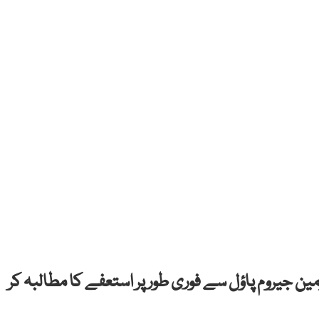
ن جیروم پاؤل سے فوری طور پر استعفے کا مطالبہ کر