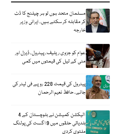
مسلمان متحد ہوں تو ہر چیلنج کا ڈٹ
کر مقابلہ کر سکتے ہیں، ایرانی وزیر
خارجہ
عوام کو جزوی ریلیف، پیٹرول، ڈیزل اور
مٹی کے تیل کی قیمتوں میں کمی
پیٹرول کی قیمت 228 روپے فی لیٹر کی
جائے، حافظ نعیم الرحمان
الیکشن کمیشن نے بلوچستان کے 4
بلدیاتی حلقوں میں 9 اگست کی پولنگ
ملتوی کردی