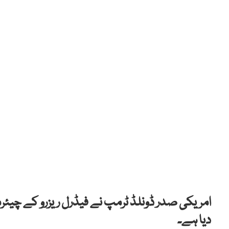
امریکی صدر ڈونلڈ ٹرمپ نے فیڈرل ریزرو کے چیئرمی
دیا ہے۔