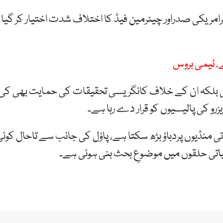
امریکی صدراور چیئرمین فیڈ کا اختلاف شدت اختیار کر گیا
ے، ٹیمی بروس
 کی بلکہ ان کے خلاف کانگریسی تحقیقات کی حمایت بھی کی
و کی پالیسیوں کو قرار دے رہا ہے۔
 منڈیوں پردباؤ بڑھ سکتا ہے، پاؤل کی جانب سے تاحال کوئی
یاتی حلقوں میں موضوعِ بحث بنی ہوئی ہے۔