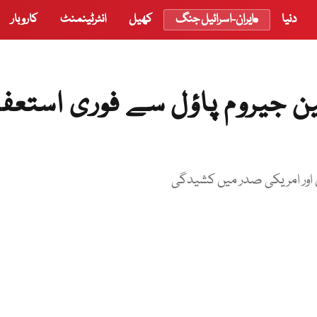
دنیا
ایران-اسرائیل جنگ
کھیل
انٹرٹینمنٹ
کاروبار
ین جیروم پاؤل سے فوری استعف
 اور امریکی صدر میں کشیدگی