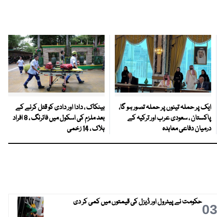
ایک پر حملہ تینوں پر حملہ تصور ہو گا،
بینکاک ، دادا اور دادی کو قتل کرنے کے
پاکستان ، سعودی عرب اور ترکیہ کے
بعد ملزم کی اسکول میں فائرنگ ، 8 افراد
درمیان دفاعی معاہدہ
ہلاک ، 14 زخمی
حکومت نے پیٹرول اور ڈیزل کی قیمتوں میں کمی کر دی
0