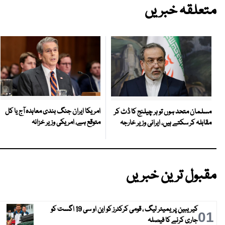
متعلقہ خبریں
امریکا ایران جنگ بندی معاہدہ آج یا کل
مسلمان متحد ہوں تو ہر چیلنج کا ڈٹ کر
متوقع ہے، امریکی وزیر خزانہ
مقابلہ کر سکتے ہیں، ایرانی وزیر خارجہ
مقبول ترین خبریں
کیریبین پریمیئر لیگ ، قومی کرکٹرز کو این او سی 19 اگست کو
01
جاری کرنے کا فیصلہ