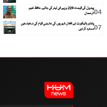
پیٹرول کی قیمت 228 روپے فی لیٹر کی جائے، حافظ نعیم
04
الرحمان
پشاور ہائیکورٹ نے افغان شہریوں کی عارضی قیام کی درخواستیں
07
مسترد کر دیں