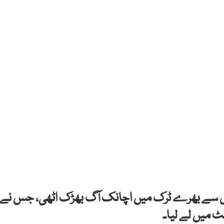
زل سے بھرے ٹرک میں اچانک آگ بھڑک اٹھی، جس نے
ٹ میں لے لیا۔