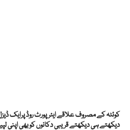
کوئٹہ کے مصروف علاقے ایئرپورٹ روڈ پرایک ڈی
دیکھتے ہی دیکھتے قریبی دکانوں کو بھی اپنی لپی