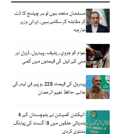
مسلمان متحد ہوں تو ہر چیلنج کا ڈٹ
کر مقابلہ کر سکتے ہیں، ایرانی وزیر
خارجہ
عوام کو جزوی ریلیف، پیٹرول، ڈیزل اور
مٹی کے تیل کی قیمتوں میں کمی
پیٹرول کی قیمت 228 روپے فی لیٹر کی
جائے، حافظ نعیم الرحمان
الیکشن کمیشن نے بلوچستان کے 4
بلدیاتی حلقوں میں 9 اگست کی پولنگ
ملتوی کردی