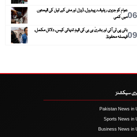
عوام کو جزوی ریلیف، پیٹرول، ڈیزل اور مٹی کے تیل کی قیمتوں
0
میں کمی
بانی پی ٹی آئی اور بشریٰ بی بی کی قیدِ تنہائی کیس، دلائل مکمل،
0
فیصلہ محفوظ
یزی سیکشنز
Pakistan News in 
Sports News in 
Business News in 