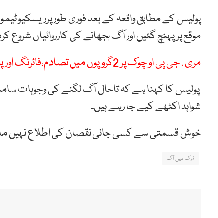
پولیس کے مطابق واقعہ کے بعد فوری طورپرریسکیو ٹیموں
موقع پر پہنچ گئیں اور آگ بجھانے کی کارروائیاں شروع ک
مری ، جی پی او چوک پر 2گروپوں میں تصادم،فائرنگ اور پتھراؤ سے متعدد افراد زخمی
پولیس کا کہنا ہے کہ تاحال آگ لگنے کی وجوہات سامنے 
شواہد اکٹھے کیے جا رہے ہیں۔
خوش قسمتی سے کسی جانی نقصان کی اطلاع نہیں ملی، تا
ٹرک میں آگ