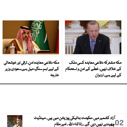
مکہ مشترکہ دفاعی معاہدہ کسی ملک
مکہ دفاعی معاہدہ امن، ترقی اور خوشحالی
کے خلاف نہیں، خطے کے امن و استحکام
کے لیے اہم سنگِ میل ہے،سعودی وزیر
کے لیے ہے، اردوان
خارجہ
آزاد کشمیر میں حکومت بنانیکی پوزیشن میں ہیں ، مینڈیٹ
3
02
چھیننے نہیں دیں گے ، رانا ثناء اللہ ، امیر مقام