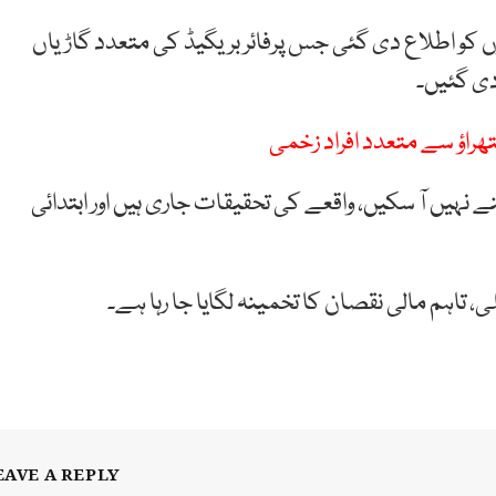
 کو اطلاع دی گئی جس پرفائر بریگیڈ کی متعدد گاڑیاں
ردی گئیں۔
نہیں آ سکیں، واقعے کی تحقیقات جاری ہیں اور ابتدائی
ہم مالی نقصان کا تخمینہ لگایا جا رہا ہے۔
EAVE A REPLY