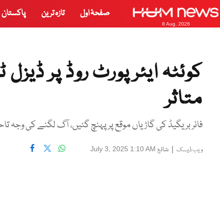
صفحۂ اول
تازہ ترین
پاکستان
8 Aug, 2026
کوئٹہ ایئرپورٹ روڈ پر ڈیزل
متاثر
فائر بریگیڈ کی گاڑیاں موقع پر پہنچ گئیں، آگ لگنے کی وجہ تا
|
شائع
July 3, 2025 1:10 AM
ویب ڈیسک