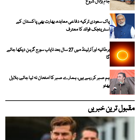
جام ہڑتال شروع
پاک سعودی ترکیہ دفاعی معاہدہ، بھارت بھی پاکستان کے
اسٹریٹجک فوائد کا معترف
برطانیہ اور آئرلینڈ میں 27 سال بعد نایاب سورج گرہن دیکھا جائے
گا
ہم صبر کر رہے ہیں، ہمارے صبر کا امتحان نہ لیا جائے، بلاول
بھٹو
مقبول ترین خبریں