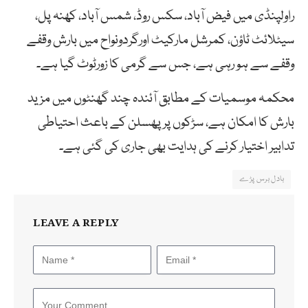
راولپنڈی میں فیض آباد، سکس روڈ، شمس آباد، کھنہ پل،
سیٹلائٹ ٹاؤن، کمرشل مارکیٹ اورگردونواح میں بارش وقفے
وقفے سے ہو رہی ہے، جس سے گرمی کا زورٹوٹ گیا ہے۔
محکمہ موسمیات کے مطابق آئندہ چند گھنٹوں میں مزید
بارش کا امکان ہے، سڑکوں پر پھسلن کے باعث احتیاطی
تدابیر اختیار کرنے کی ہدایت بھی جاری کی گئی ہے۔
بادل برس پڑے
LEAVE A REPLY