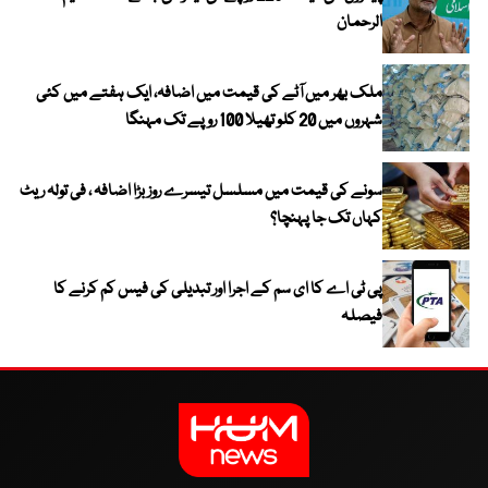
الرحمان
ملک بھر میں آٹے کی قیمت میں اضافہ، ایک ہفتے میں کئی
شہروں میں 20 کلو تھیلا 100 روپے تک مہنگا
سونے کی قیمت میں مسلسل تیسرے روز بڑا اضافہ ، فی تولہ ریٹ
کہاں تک جا پہنچا؟
پی ٹی اے کا ای سم کے اجرا اور تبدیلی کی فیس کم کرنے کا
فیصلہ