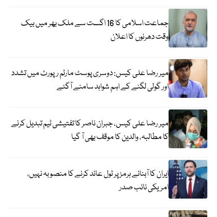
جماعت اسلامی کا 16 اگست سے ملک بھر میں بیک
وقت دھرنوں کا اعلان
میر رضا علی کیس: دوسری پوسٹ مارٹم رپورٹ میں تشدد
اور گولی لگنے کے اہم شواہد سامنے آگئے
میر رضا علی کیس، جبران ناصر کا تفتیشی ٹیم تبدیل کرنے
کا مطالبہ، والدین کا موقف بھی آ گیا
ایران کا آبنائے ہرمز پر ٹول عائد کرنے کا منصوبہ نہیں،
امریکی نائب صدر