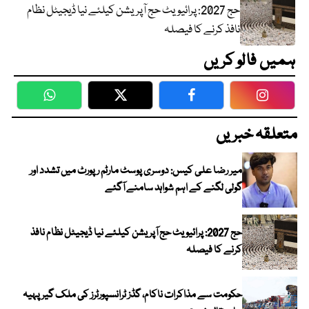
حج 2027: پرائیویٹ حج آپریشن کیلئے نیا ڈیجیٹل نظام
نافذ کرنے کا فیصلہ
ہمیں فالو کریں
WhatsApp
Twitter
Facebook
Faceboo
متعلقہ خبریں
میر رضا علی کیس: دوسری پوسٹ مارٹم رپورٹ میں تشدد اور
گولی لگنے کے اہم شواہد سامنے آگئے
حج 2027: پرائیویٹ حج آپریشن کیلئے نیا ڈیجیٹل نظام نافذ
کرنے کا فیصلہ
حکومت سے مذاکرات ناکام، گڈز ٹرانسپورٹرز کی ملک گیر پہیہ