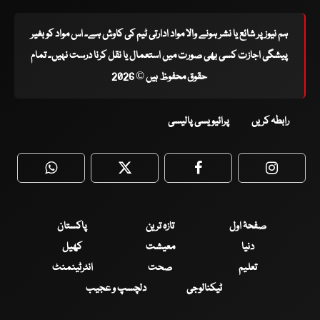
ہم نیوز پر شائع یا نشر ہونے والا مواد ادارتی ٹیم کی کاوش ہے۔ اس مواد کو بغیر
پیشگی اجازت کسی بھی صورت میں استعمال یا نقل کرنا درست نہیں۔ تمام
حقوق محفوظ ہیں © 2026
رابطہ کریں
پرائیویسی پالیسی
WhatsApp
Twitter
Facebook
Faceboo
صفحۂ اول
تازہ ترین
پاکستان
دنیا
معیشت
کھیل
تعلیم
صحت
انٹرٹینمنٹ
ٹیکنالوجی
دلچسپ و عجیب