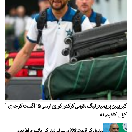
کیریبین پریمیئر لیگ ، قومی کرکٹرز کو این او سی 19 اگست کو جاری
آز
کرنے کا فیصلہ
چھی
پیٹرول کی قیمت 228 روپے فی لیٹر کی جائے، حافظ نعیم