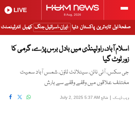
LIVE
8 Aug, 2026
صفحۂ اول
تازہ ترین
پاکستان
دنیا
ایران-اسرائیل جنگ
کھیل
انٹرٹینمنٹ
اسلام آباد، راولپنڈی میں بادل برس پڑے، گرمی کا
زور ٹوٹ گیا
جی سکس، آئی نائن، سیٹلائٹ ٹاؤن، شمس آباد سمیت
مختلف علاقوں میں وقفے وقفے سے بارش
|
شائع
July 2, 2025 5:37 AM
ویب ڈیسک