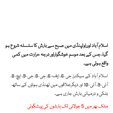
اسلام آباد اورراولپنڈی میں صبح سے بارش کا سلسلہ شروع ہو
گیا، جس کے بعد موسم خوشگواراور درجہ حرارت میں کمی
واقع ہوئی ہے۔
اسلام آباد کے سیکٹرز جی-6، ایف-6، جی-8، جی-9، ایچ-8،
آئی-9، آئی-10 اور دیگرعلاقوں میں ٹھنڈی ہواؤں کے ساتھ
ہلکی و درمیانی بارش جاری ہے۔
ملک بھر میں 5 جولائی تک بارشوں کی پیشگوئی