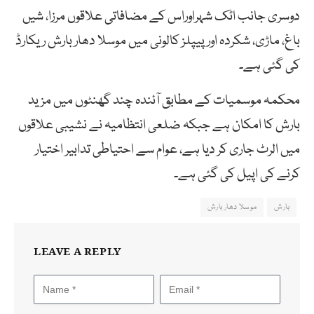
دوسری جانب اٹک شہراوراس کے مضافاتی علاقوں مرزا، شیں
باغ، ماڑی، شکردہ اور پیپلز کالونی میں موسلا دھار بارش ریکارڈ
کی گئی ہے۔
محکمہ موسمیات کے مطابق آئندہ چند گھنٹوں میں مزید
بارش کا امکان ہے جبکہ ضلعی انتظامیہ نے نشیبی علاقوں
میں الرٹ جاری کر دیا ہے، عوام سے احتیاطی تدابیر اختیار
کرنے کی اپیل کی گئی ہے۔
بارش
موسلا دھار بارش
LEAVE A REPLY