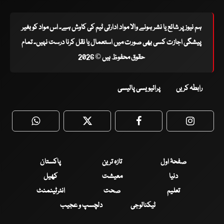
ہم نیوز پر شائع یا نشر ہونے والا مواد ادارتی ٹیم کی کاوش ہے۔ اس مواد کو بغیر
پیشگی اجازت کسی بھی صورت میں استعمال یا نقل کرنا درست نہیں۔ تمام
حقوق محفوظ ہیں © 2026
رابطہ کریں
پرائیویسی پالیسی
WhatsApp
Twitter
Facebook
Faceboo
صفحۂ اول
تازہ ترین
پاکستان
دنیا
معیشت
کھیل
تعلیم
صحت
انٹرٹینمنٹ
ٹیکنالوجی
دلچسپ و عجیب