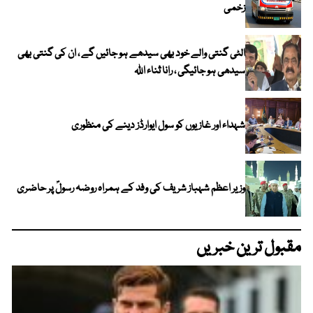
زخمی
الٹی گنتی والے خود بھی سیدھے ہو جائیں گے ، ان کی گنتی بھی
سیدھی ہو جائیگی ، رانا ثناء اللہ
شہداء اور غازیوں کو سول ایوارڈز دینے کی منظوری
وزیر اعظم شہباز شریف کی وفد کے ہمراہ روضہ رسولؐ پر حاضری
مقبول ترین خبریں