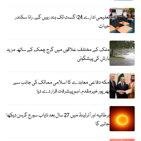
تعلیمی ادارے 24 اگست تک بند رہیں گے، رانا سکندر
حیات
ملک کے مختلف علاقوں میں گرج چمک کے ساتھ مزید
بارش کی پیشگوئی
مکہ دفاعی معاہدے کا اسلامی ممالک کی جانب سے
بھرپور خیرمقدم، اہم پیشرفت قرار دے دیا
برطانیہ اور آئرلینڈ میں 27 سال بعد نایاب سورج گرہن دیکھا
جائے گا