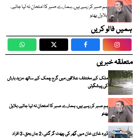
ہم صبر کر رہے ہیں، ہمارے صبر کا امتحان نہ لیا جائے،
بلاول بھٹو
ہمیں فالو کریں
WhatsApp
Twitter
Facebook
Faceboo
متعلقہ خبریں
ملک کے مختلف علاقوں میں گرج چمک کے ساتھ مزید بارش
کی پیشگوئی
ہم صبر کر رہے ہیں، ہمارے صبر کا امتحان نہ لیا جائے، بلاول
بھٹو
ڈیرہ غازی خان میں گھر کی چھت گر گئی ، 2 جاں بحق ، 3 افراد