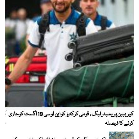
کیریبین پریمیئر لیگ ، قومی کرکٹرز کو این او سی 19 اگست کو جاری
آز
کرنے کا فیصلہ
چھی