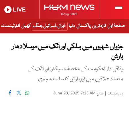
LIVE
8 Aug, 2026
صفحۂ اول
تازہ ترین
پاکستان
دنیا
ایران-اسرائیل جنگ
کھیل
انٹرٹینمنٹ
جڑواں شہروں میں ہلکی اور اٹک میں موسلا دھار
بارش
وفاقی دارالحکومت کے مختلف سیکٹرز اور اٹک کے
متعدد علاقوں میں تیزبارش کا سلسلہ جاری
|
شائع
June 28, 2025 7:15 AM
ویب ڈیسک