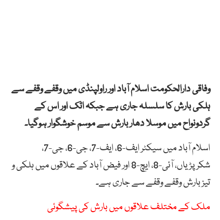
وفاقی دارالحکومت اسلام آباد اور راولپنڈی میں وقفے وقفے سے
ہلکی بارش کا سلسلہ جاری ہے جبکہ اٹک اور اس کے
گردونواح میں موسلا دھار بارش سے موسم خوشگوار ہوگیا۔
اسلام آباد میں سیکٹر ایف-6، ایف-7، جی-6، جی-7،
شکرپڑیاں، آئی-8، ایچ-8 اور فیض آباد کے علاقوں میں ہلکی و
تیز بارش وقفے وقفے سے جاری ہے۔
ملک کے مختلف علاقوں میں بارش کی پیشگوئی