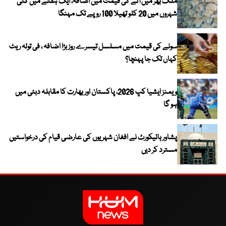
ملک بھر میں آٹے کی قیمت میں اضافہ، ایک ہفتے میں کئی
شہروں میں 20 کلو تھیلا 100 روپے تک مہنگا
سونے کی قیمت میں مسلسل تیسرے روز بڑا اضافہ ، فی تولہ ریٹ
کہاں تک جا پہنچا؟
ویمنز ایشیا کپ 2026، پاکستان اور بھارت کا مقابلہ دبئی میں
ہو گا
پشاور ہائیکورٹ نے افغان شہریوں کی عارضی قیام کی درخواستیں
مسترد کر دیں