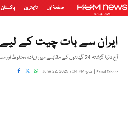
صفحۂ اول
تازہ ترین
پاکستان
6 Aug, 2026
ایران سے بات چیت کے لیے ت
آج دنیا گزشتہ 24 گھنٹوں کے مقابلے میں زیادہ محفوظ اور مستحکم ہے،مارکو روبیو
|
شائع
June 22, 2025 7:34 PM
Faisal Zaheer