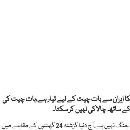
ریکا ایران سے بات چیت کے لیے تیار ہے،بات چیت کی
ے ساتھ چالاکی نہیں کر سکتا۔
ایک انٹرویو میں انہوں نے کہا کہ یہ ایران کے خلاف کوئی جنگ نہیں ہے،آج دنیا گزشتہ 24 گھنٹوں کے مقابلے میں