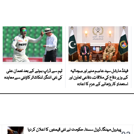
فیلڈ مارشل سید عاصم منیر اور صومالیہ
ٹیم سے ڈراپ ہونے کے بعد نعمان علی
کے وزیر دفاع کی ملاقات، دفاعی تعاون اور
کی نئی اننگز، لنکاشائر کاؤنٹی سے معاہدہ
استعدادِ کار بڑھانے کے عزم کا اعادہ
پیٹرول مہنگا، ڈیزل سستا، حکومت نے نئی قیمتوں کا اعلان کر دیا