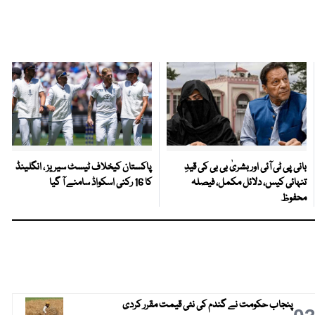
بانی پی ٹی آئی اور بشریٰ بی بی کی قیدِ
پاکستان کیخلاف ٹیسٹ سیریز ، انگلینڈ
تنہائی کیس، دلائل مکمل، فیصلہ
کا 16 رکنی اسکواڈ سامنے آ گیا
محفوظ
پنجاب حکومت نے گندم کی نئی قیمت مقرر کردی