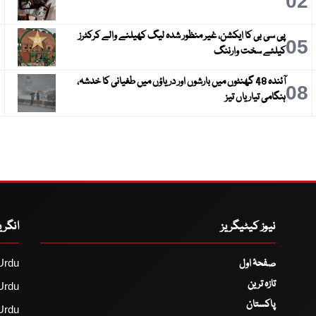
3
02
پی سی بی کا ایکشن، غیر منظور شدہ لیگ کھیلنے والے کرکٹرز
6
05
کیلئے سخت وارننگ
آئندہ 48 گھنٹوں میں بارشوں اور دریاؤں میں طغیانی کا خدشہ،
9
08
ہنگامی تیاریاں تیز
نیوز کیٹیگریز
انگر
صفحۂ اول
Urdu
تازہ ترین
Urdu
پاکستان
Urdu