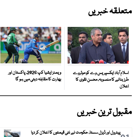
متعلقہ خبریں
ویمنز ایشیا کپ 2026، پاکستان اور
اسلام آباد ایکسپریس وے کو موٹروے
بھارت کا مقابلہ دبئی میں ہو گا
طرز بنانے کا منصوبہ، محسن نقوی کا
اعلان
مقبول ترین خبریں
پیٹرول اور ڈیزل سستا، حکومت نے نئی قیمتوں کا اعلان کر دیا