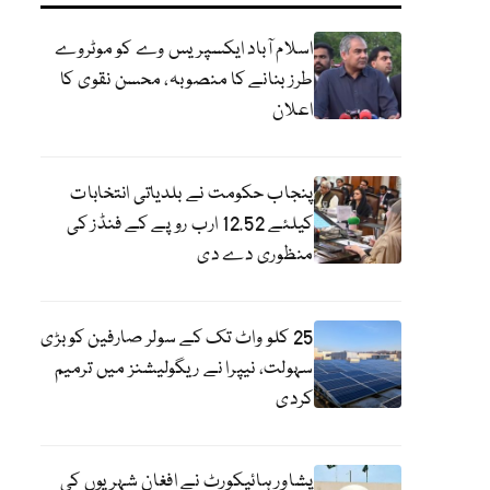
اسلام آباد ایکسپریس وے کو موٹروے
طرز بنانے کا منصوبہ، محسن نقوی کا
اعلان
پنجاب حکومت نے بلدیاتی انتخابات
کیلئے 12.52 ارب روپے کے فنڈز کی
منظوری دے دی
25 کلو واٹ تک کے سولر صارفین کو بڑی
سہولت، نیپرا نے ریگولیشنز میں ترمیم
کردی
پشاور ہائیکورٹ نے افغان شہریوں کی