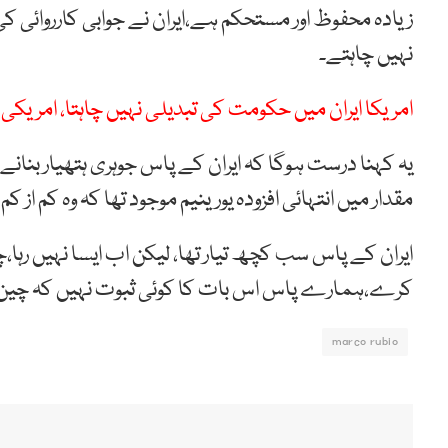
زیادہ محفوظ اور مستحکم ہے،ایران نے جوابی کارروائی
نہیں چاہتے۔
امریکا ایران میں حکومت کی تبدیلی نہیں چاہتا، امریکی
یہ کہنا درست ہوگا کہ ایران کے پاس جوہری ہتھیار بنان
مقدار میں انتہائی افزودہ یورینیم موجود تھا کہ وہ کم از کم ن
ایران کے پاس سب کچھ تیار تھا، لیکن اب ایسا نہیں رہا،چ
کرے،ہمارے پاس اس بات کا کوئی ثبوت نہیں کہ چین
marco rubio