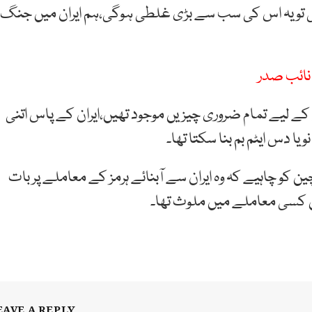
 کی تو یہ اس کی سب سے بڑی غلطی ہوگی،ہم ایران میں جنگ
 نائب صدر
ے کے لیے تمام ضروری چیزیں موجود تھیں،ایران کے پاس اتنی
و یا دس ایٹم بم بنا سکتا تھا۔
ین کو چاہیے کہ وہ ایران سے آبنائے ہرمز کے معاملے پر بات
 کسی معاملے میں ملوث تھا۔
EAVE A REPLY