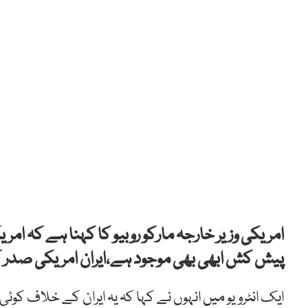
امریکی وزیر خارجہ مارکو روبیو کا کہنا ہے کہ ام
پیش کش ابھی بھی موجود ہے،ایران امریکی صدر ک