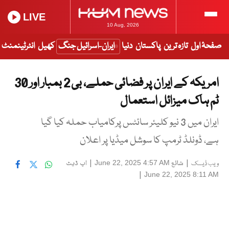
LIVE
10 Aug, 2026
صفحۂ اول
تازہ ترین
پاکستان
دنیا
ایران-اسرائیل جنگ
کھیل
انٹرٹینمنٹ
امریکہ کے ایران پر فضائی حملے، بی 2 بمبار اور 30
ٹم ہاک میزائل استعمال
ایران میں 3 نیو کلیئر سائٹس پرکامیاب حملہ کیا گیا
ہے، ڈونلڈ ٹرمپ کا سوشل میڈیا پر اعلان
|
شائع
|
اپ ڈیٹ
June 22, 2025 4:57 AM
ویب ڈیسک
|
June 22, 2025 8:11 AM