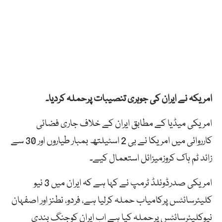
امریکہ نے ایران کی جوہری تنصیبات پرحملہ کردیا۔
امریکی میڈیا کے مطابق ایران کے خلاف جاری فضائی
کارروائی میں امریکا نے بی 2 اسٹیلتھ بمبار طیاروں اور 30 سے
زائد ٹم ہاک کروزمیزائل استعمال کیے۔
امریکی صدرڈونلڈ ٹرمپ نے کہا ہے کہ ایران میں 3 نیو
کلیئرسائٹس پرکامیاب حملہ کرلیا ہے، فردو، نطنز اور اصفہان
نیوکلیئرسائٹس پرحملہ کیا ہے اب ایران کوجنگ بندی