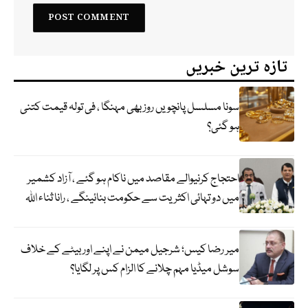
تازہ ترین خبریں
سونا مسلسل پانچویں روز بھی مہنگا ، فی تولہ قیمت کتنی
ہو گئی؟
احتجاج کرنیوالے مقاصد میں ناکام ہو گئے ، آزاد کشمیر
میں دو تہائی اکثریت سے حکومت بنائینگے ، رانا ثناء اللہ
میر رضا کیس؛ شرجیل میمن نے اپنے اور بیٹے کے خلاف
سوشل میڈیا مہم چلانے کا الزام کس پر لگایا؟