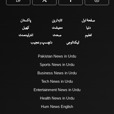
WhatsApp
Twitter
Facebook
Faceboo
صفحۂ اول
تازہ ترین
پاکستان
دنیا
معیشت
کھیل
تعلیم
صحت
انٹرٹینمنٹ
ٹیکنالوجی
دلچسپ و عجیب
Pakistan News in Urdu
Sports News in Urdu
Business News in Urdu
Tech News in Urdu
Entertainment News in Urdu
Health News in Urdu
Hum News English