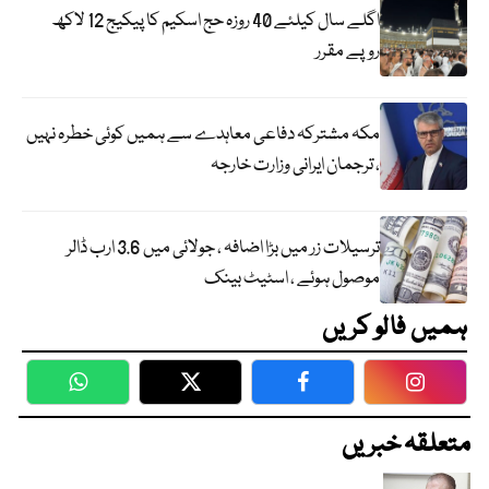
اگلے سال کیلئے 40 روزہ حج اسکیم کا پیکیج 12 لاکھ
روپے مقرر
مکہ مشترکہ دفاعی معاہدے سے ہمیں کوئی خطرہ نہیں
، ترجمان ایرانی وزارت خارجہ
ترسیلات زر میں بڑا اضافہ ، جولائی میں 3.6 ارب ڈالر
موصول ہوئے ، اسٹیٹ بینک
ہمیں فالو کریں
WhatsApp
Twitter
Facebook
Faceboo
متعلقہ خبریں