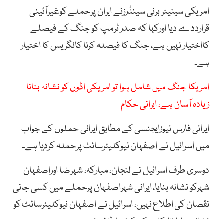
امریکی سینیٹر برنی سینڈرزنے ایران پرحملے کوغیرآئینی
قرارددے دیا اورکہا کہ صدر ٹرمپ کو جنگ کے فیصلے
کااختیار نہیں ہے، جنگ کا فیصلہ کرنا کانگریس کا اختیار
ہے۔
امریکا جنگ میں شامل ہوا تو امریکی اڈوں کو نشانہ بنانا
زیادہ آسان ہے، ایرانی حکام
ایرانی فارس نیوزایجنسی کے مطابق ایرانی حملوں کے جواب
میں اسرائیل نے اصفہان نیوکلیئرسائٹ پرحملہ کردیا ہے۔
دوسری طرف اسرائیل نے لنجان، مبارکہ، شہرضا اوراصفہان
شہرکو نشانہ بنایا، ایرانی شہراصفہان پرحملے میں کسی جانی
نقصان کی اطلاع نہیں، اسرائیل نے اصفہان نیوکلیئرسائٹ کو