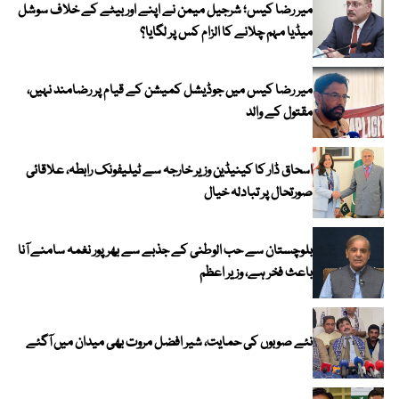
میر رضا کیس؛ شرجیل میمن نے اپنے اور بیٹے کے خلاف سوشل
میڈیا مہم چلانے کا الزام کس پر لگایا؟
میر رضا کیس میں جوڈیشل کمیشن کے قیام پر رضامند نہیں،
مقتول کے والد
اسحاق ڈار کا کینیڈین وزیر خارجہ سے ٹیلیفونک رابطہ، علاقائی
صورتحال پر تبادلہ خیال
بلوچستان سے حب الوطنی کے جذبے سے بھرپور نغمہ سامنے آنا
باعث فخر ہے، وزیر اعظم
نئے صوبوں کی حمایت، شیر افضل مروت بھی میدان میں آگئے