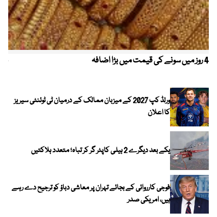
4 روز میں سونے کی قیمت میں بڑا اضافہ
خیب
الا
ورلڈ کپ 2027 کے میزبان ممالک کے درمیان ٹی ٹوئنٹی سیریز
کا اعلان
یکے بعد دیگرے 2 ہیلی کاپٹر گر کر تباہ؛ متعدد ہلاکتیں
فوجی کارروائی کے بجائے تہران پر معاشی دباؤ کو ترجیح دے رہے
ہیں، امریکی صدر