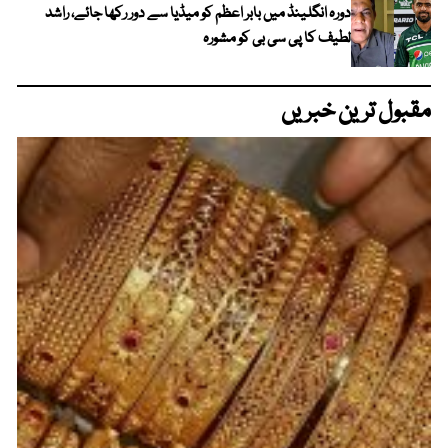
دورہ انگلینڈ میں بابر اعظم کو میڈیا سے دور رکھا جائے، راشد
لطیف کا پی سی بی کو مشورہ
مقبول ترین خبریں