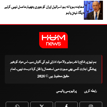
معاہدہ ہو یا نہ ہو، اسرائیل ایران کو جوہری ہتھیارحاصل نہیں کرنے
دیگا، نیتن یاہو
ہم نیوز پر شائع یا نشر ہونے والا مواد ادارتی ٹیم کی کاوش ہے۔ اس مواد کو بغیر
پیشگی اجازت کسی بھی صورت میں استعمال یا نقل کرنا درست نہیں۔ تمام
حقوق محفوظ ہیں © 2026
رابطہ کریں
پرائیویسی پالیسی