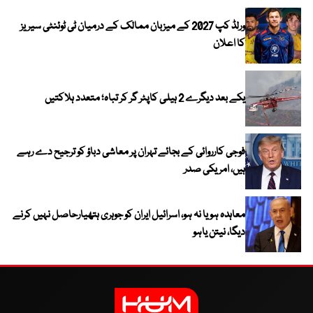
ورلڈ کپ 2027 کے میزبان ممالک کے درمیان ٹی ٹوئنٹی سیریز
کا اعلان
یکے بعد دیگرے 2 ہیلی کاپٹر گر کر تباہ؛ متعدد ہلاکتیں
فوجی کارروائی کے بجائے تہران پر معاشی دباؤ کو ترجیح دے رہے
ہیں، امریکی صدر
معاہدہ ہو یا نہ ہو، اسرائیل ایران کو جوہری ہتھیارحاصل نہیں کرنے
دیگا، نیتن یاہو