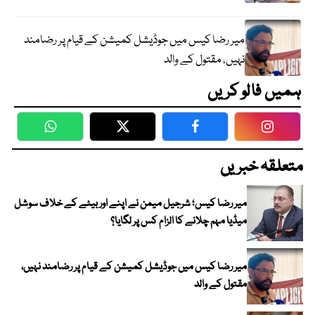
میر رضا کیس میں جوڈیشل کمیشن کے قیام پر رضامند
نہیں، مقتول کے والد
ہمیں فالو کریں
WhatsApp
Twitter
Facebook
Faceboo
متعلقہ خبریں
میر رضا کیس؛ شرجیل میمن نے اپنے اور بیٹے کے خلاف سوشل
میڈیا مہم چلانے کا الزام کس پر لگایا؟
میر رضا کیس میں جوڈیشل کمیشن کے قیام پر رضامند نہیں،
مقتول کے والد