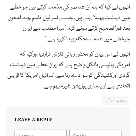
انھوں نے کہا کہ ہم اُن عناصر کی مذمت کرتے ہیں جو خطے
میں دہشت پھیلا رہے ہیں، جیسے اسرائیل تاہم چند لمحوں
بعد فوراً تصحیح کرتے ہوئے کہا، “میرا مطلب ہے ایران
جوخطے میں عدم استحکام پیدا کررہا ہے۔”
انہوں نے اس بیان کو محض زبانی لغزش قراردیا اورکہا کہ
امریکی پالیسی بالکل واضح ہے کہ ایران خطے میں دہشت
گردی اورکشیدگی کو ہوا دے رہا ہے، اسرائیل امریکا کا قریبی
اتحادی ہے اورہماری پوزیشن غیرمبہم ہے۔
زبان پھسل گئی
LEAVE A REPLY