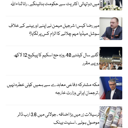
میں دو تہائی اکثریت سے حکومت بنائینگے ، رانا ثناء اللہ
میر رضا کیس؛ شرجیل میمن نے اپنے اور بیٹے کے خلاف
سوشل میڈیا مہم چلانے کا الزام کس پر لگایا؟
اگلے سال کیلئے 40 روزہ حج اسکیم کا پیکیج 12 لاکھ
روپے مقرر
مکہ مشترکہ دفاعی معاہدے سے ہمیں کوئی خطرہ نہیں
، ترجمان ایرانی وزارت خارجہ
ترسیلات زر میں بڑا اضافہ ، جولائی میں 3.6 ارب ڈالر
موصول ہوئے ، اسٹیٹ بینک