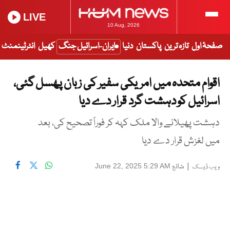
LIVE
10 Aug, 2026
صفحۂ اول
تازہ ترین
پاکستان
دنیا
ایران-اسرائیل جنگ
کھیل
انٹرٹینمنٹ
اقوام متحدہ میں امریکی سفیر کی زبان پھسل گئی،
اسرائیل کو دہشت گرد قرار دے دیا
دہشت پھیلانے والا ملک کہہ کر فوراً تصحیح کی، بعد
میں لغزش قرار دے دیا
|
شائع
June 22, 2025 5:29 AM
ویب ڈیسک