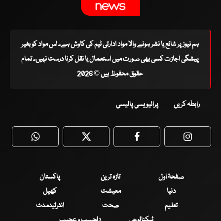
ہم نیوز پر شائع یا نشر ہونے والا مواد ادارتی ٹیم کی کاوش ہے۔ اس مواد کو بغیر
پیشگی اجازت کسی بھی صورت میں استعمال یا نقل کرنا درست نہیں۔ تمام
حقوق محفوظ ہیں © 2026
رابطہ کریں
پرائیویسی پالیسی
WhatsApp
Twitter
Facebook
Faceboo
صفحۂ اول
تازہ ترین
پاکستان
دنیا
معیشت
کھیل
تعلیم
صحت
انٹرٹینمنٹ
ٹیکنالوجی
دلچسپ و عجیب