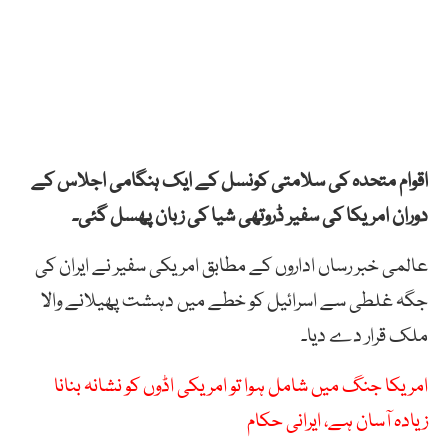
اقوام متحدہ کی سلامتی کونسل کے ایک ہنگامی اجلاس کے
دوران امریکا کی سفیر ڈروتھی شیا کی زبان پھسل گئی۔
عالمی خبر رساں اداروں کے مطابق امریکی سفیر نے ایران کی
جگہ غلطی سے اسرائیل کو خطے میں دہشت پھیلانے والا
ملک قرار دے دیا۔
امریکا جنگ میں شامل ہوا تو امریکی اڈوں کو نشانہ بنانا
زیادہ آسان ہے، ایرانی حکام