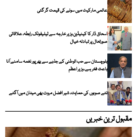
عالمی مارکیٹ میں سونے کی قیمت گر گئی
اسحاق ڈار کا کینیڈین وزیر خارجہ سے ٹیلیفونک رابطہ، علاقائی
صورتحال پر تبادلہ خیال
بلوچستان سے حب الوطنی کے جذبے سے بھرپور نغمہ سامنے آنا
باعث فخر ہے، وزیر اعظم
نئے صوبوں کی حمایت، شیر افضل مروت بھی میدان میں آگئے
مقبول ترین خبریں